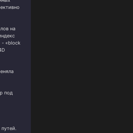
фективно
лов на
индекс
- «block
4D
меняла
ер под
 путей.