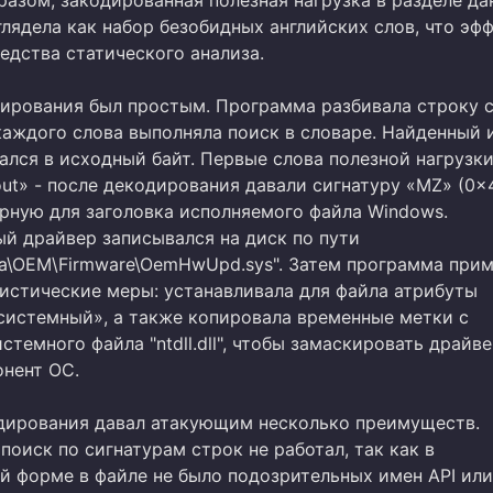
лядела как набор безобидных английских слов, что эф
едства статического анализа.
ирования был простым. Программа разбивала строку с
 каждого слова выполняла поиск в словаре. Найденный 
лся в исходный байт. Первые слова полезной нагрузки 
out» - после декодирования давали сигнатуру «MZ» (0x
ерную для заголовка исполняемого файла Windows.
й драйвер записывался на диск по пути
ta\OEM\Firmware\OemHwUpd.sys". Затем программа при
истические меры: устанавливала для файла атрибуты
системный», а также копировала временные метки с
стемного файла "ntdll.dll", чтобы замаскировать драйв
нент ОС.
дирования давал атакующим несколько преимуществ.
оиск по сигнатурам строк не работал, так как в
й форме в файле не было подозрительных имен API или