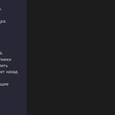
.
ра.
й.
пники
пить
ет назад
ющие