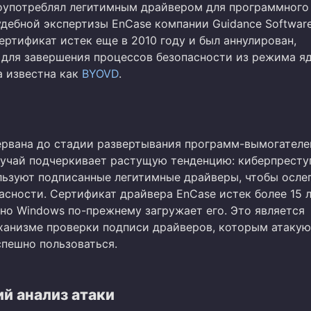
оупотреблял легитимным драйвером для программного
удебной экспертизы EnCase компании Guidance Software
ертификат истек еще в 2010 году и был аннулирован,
 для завершения процессов безопасности из режима яд
а известна как
BYOVD
.
ервана до стадии развертывания программ-вымогателе
лучай подчеркивает растущую тенденцию: киберпресту
льзуют подписанные легитимные драйверы, чтобы осле
асности. Сертификат драйвера EnCase истек более 15 л
 но Windows по-прежнему загружает его. Это является
ханизме проверки подписи драйверов, которым атаку
пешно пользоваться.
й анализ атаки