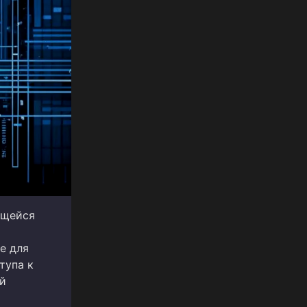
ющейся
е для
тупа к
ый