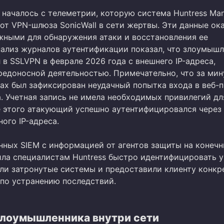
 началось с телеметрии, которую система Huntress Ma
от VPN-шлюза SonicWall в сети жертвы. Эти данные ок
жными для обнаружения атаки и восстановления ее
нализ журналов аутентификации показал, что злоумыш
в SSLVPN в феврале 2026 года с внешнего IP-адреса,
вредоносной деятельностью. Примечательно, что за мин
лах был зафиксирован неудачный попытка входа в веб-п
. Учетная запись не имела необходимых привилегий дл
е этого атакующий успешно аутентифицировался через
ного IP-адреса.
нных SIEM с информацией от агентов защиты на конеч
ила специалистам Huntress быстро идентифицировать у
ли затронутые системы и предоставили клиенту конкр
по устранению последствий.
злоумышленника внутри сети