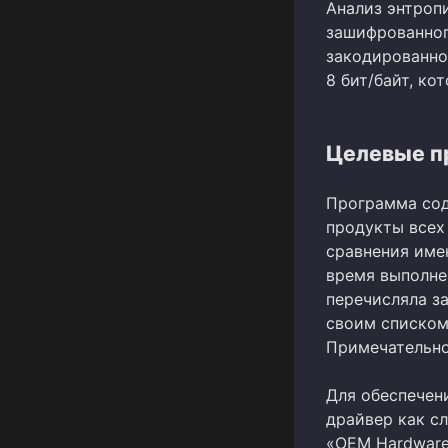
Анализ энтроп
зашифрованног
закодированног
8 бит/байт, к
Целевые п
Программа сод
продукты всех
сравнения име
время выполне
перечисляла з
своим списком
Примечательно,
Для обеспечен
драйвер как с
«OEM Hardware