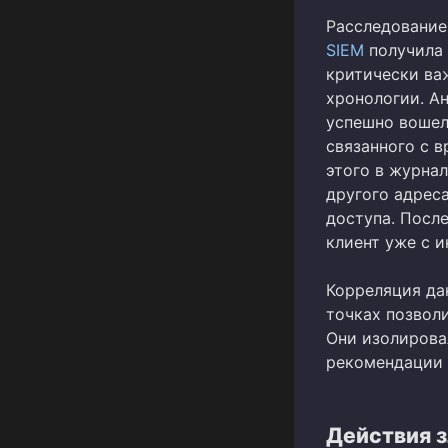
Расследование
SIEM
получила 
критически ва
хронологии. А
успешно вошел 
связанного с 
этого в журна
другого адреса
доступа. Посл
клиент уже с и
Корреляция да
точках позвол
Они изолирова
рекомендации 
Действия 