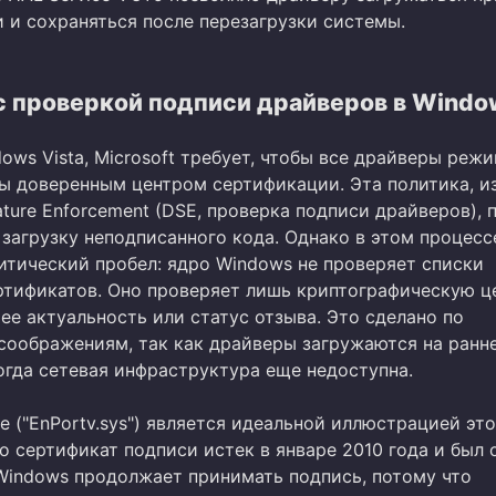
 и сохраняться после перезагрузки системы.
с проверкой подписи драйверов в Windo
ows Vista, Microsoft требует, чтобы все драйверы реж
ы доверенным центром сертификации. Эта политика, и
nature Enforcement (DSE, проверка подписи драйверов), 
 загрузку неподписанного кода. Однако в этом процесс
итический пробел: ядро Windows не проверяет списки
ртификатов. Оно проверяет лишь криптографическую ц
 ее актуальность или статус отзыва. Это сделано по
соображениям, так как драйверы загружаются на ранн
огда сетевая инфраструктура еще недоступна.
 ("EnPortv.sys") является идеальной иллюстрацией эт
о сертификат подписи истек в январе 2010 года и был 
 Windows продолжает принимать подпись, потому что