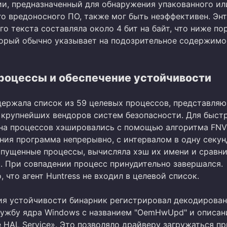
ии, предназначенный для обнаружения упакованного ил
о вредоносного ПО, также мог быть неэффективен. Эн
о текста составляла около 4 бит на байт, что ниже пор
оторый обычно указывает на подозрительное содержимо
роцессы и обеспечение устойчивости
ержала список из 59 целевых процессов, представля
 крупнейших вендоров систем безопасности. Для быст
на процессов хэшировались с помощью алгоритма FNV-
ния программа непрерывно, с интервалом в одну секун
апущенные процессы, вычисляла хэш их имени и сравни
. При совпадении процесс принудительно завершался.
 что агент Huntress не входил в целевой список.
ия устойчивости бинарник регистрировал декодирова
лужбу ядра Windows с названием "OemHwUpd" и описа
 HAL Service». Это позволяло драйверу загружаться пр