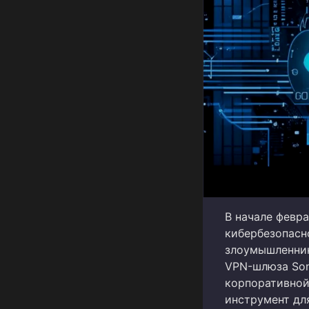
В начале февр
кибербезопасн
злоумышленник
VPN-шлюза Son
корпоративной
инструмент дл