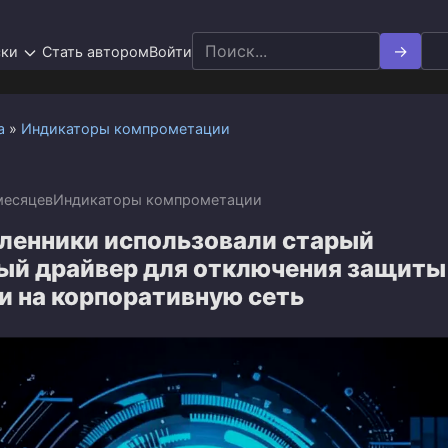
Search
ски
Стать автором
Войти
for:
а
»
Индикаторы компрометации
месяцев
Индикаторы компрометации
енники использовали старый
ый драйвер для отключения защиты
и на корпоративную сеть