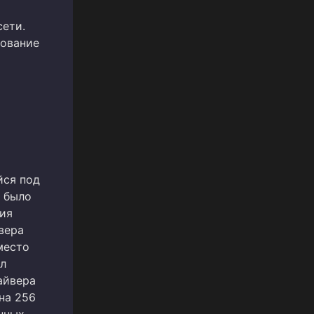
сети.
рование
йся под
й было
ия
вера
место
ыл
айвера
на 256
анных