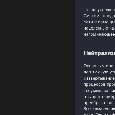
После успешно
Система предо
сети с помощь
нацеленную на
напоминающее 
Нейтрализ
Основным инст
легитимную ут
развертывание
процессов про
злоумышленник
обычного шифр
преобразован 
был заменен на
слов. Таким об