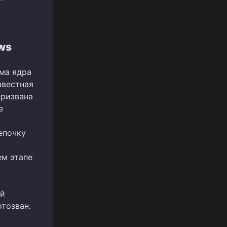
ws
има ядра
звестная
призвана
е
епочку
ем этапе
ой
отозван.