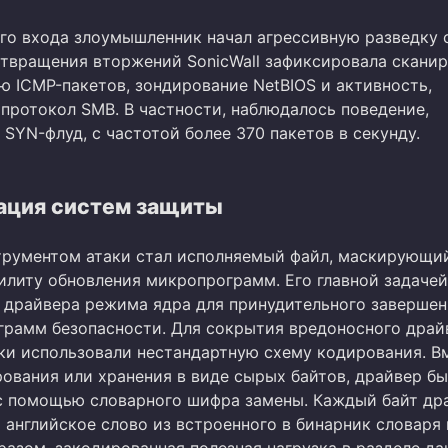
го входа злоумышленник начал агрессивную разведку 
твращения вторжений SonicWall зафиксировала скани
ю ICMP-пакетов, зондирование NetBIOS и активность,
 протокол SMB. В частности, наблюдалось поведение,
SYN-флуд, с частотой более 370 пакетов в секунду.
ация систем защиты
рументом атаки стал исполняемый файл, маскирующи
илиту обновления микропрограмм. Его главной задаче
 драйвера режима ядра для принудительного завершен
грамм безопасности. Для сокрытия вредоносного драй
и использовали нестандартную схему кодирования. В
ования или хранения в виде сырых байтов, драйвер б
с помощью словарного шифра замены. Каждый байт др
 английское слово из встроенного в бинарник словаря 
разом, закодированная полезная нагрузка в разделе д