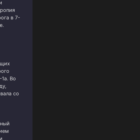
и
тропия
ога в 7-
е.
ющих
рого
1a. Во
ду,
вала со
нный
нием
и