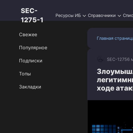
Перейти
SEC-
к
Ресурсы ИБ
Справочники
Спи
контенту
1275-1
Свежее
Главная страниц
Популярное
SEC-1275
6 
Подписки
Злоумышл
Топы
легитимн
Закладки
ходе атак