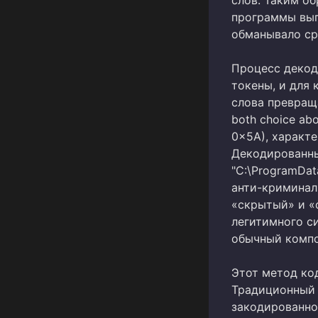
программы выг
обманывало ср
Процесс декод
токены, и для
слова превраща
both choice ab
0x5A), характ
Декодированны
"C:\ProgramDa
анти-криминал
«скрытый» и «
легитимного си
обычный компо
Этот метод ко
Традиционный п
закодированно