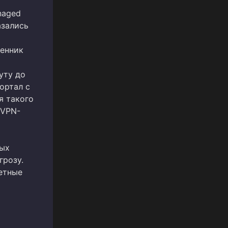
naged
азались
ленник
уту до
ортал с
я такого
 VPN-
ных
грозу.
етные