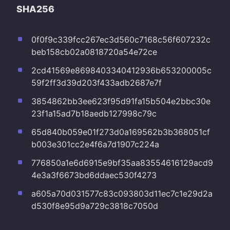
SHA256
0f0f9c339fcc267ec3d560c7168c56f607232c
beb158cb02a0818720a54e72ce
2cd41569e8698403340412936b653200005c
59f2ff3d39d203f433adb2687e7f
3854862bb3ee623f95d91fa15b504e2bbc30e
23f1a15ad7b18aedb127998c79c
65d840b059e01f273d0a169562b3b368051cf
b003e301cc2e4f6a7d1907c224a
776850a1e6d6915e9bf35aa83554616129acd9
4e3a3f6673bd6ddaec530f4273
a605a70d031577c83c093803d11ec7c1e29d2a
d530f8e95d9a729c3818c7050d