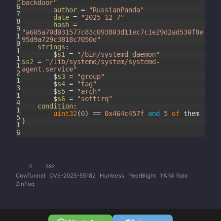
backdoor"
6
author
=
"RussianPanda"
7
date
=
"2025-12-7"
8
hash
=
9
"a605a70d031577c83c093803d11ec7c1e29d2ad530f8e
1
95d9a729c3818c7050d"
0
strings
:
1
$
s1
=
"/bin/systemd-daemon"
1
$
s2
=
"/lib/systemd/system/systemd-
1
agent.service"
2
$
s3
=
"group"
1
$
s4
=
"tag"
3
$
s5
=
"arch"
1
$
s6
=
"softirq"
4
condition
:
1
uint32
(
0
)
==
0x464c457f
and
5
of
them
5
}
1
6
0
382
CowTunnel
CVE-2025-55182
Huntress
PeerBlight
YARA Rule
ZinFoq