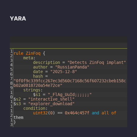
YARA
1
rule
ZinFoq
{
2
meta
:
3
description
=
"Detects ZinFoq implant"
4
author
=
"RussianPanda"
5
date
=
"2025-12-8"
6
hash
=
7
"0f0f9c339fcc267ec3d560c7168c56f607232cbeb158c
8
b02a0818720a54e72ce"
9
strings
:
1
$
s1
=
"_FlAg_UuId;;;;;;"
0
$
s2
=
"interactive_shell"
1
$
s3
=
"explorer_download"
1
condition
:
1
uint32
(
0
)
==
0x464c457f
and
all
of
2
them
1
}
3