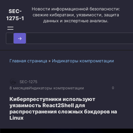
Перейти
Новости информационной безопасности:
к
SEC-
свежие кибератаки, уязвимости, защита
контенту
1275-1
данных и экспертные анализы.
Search
for:
Главная страница
»
Индикаторы компрометации
SEC-1275
8 месяцев
Индикаторы компрометации
0
Киберпреступники используют
уязвимость React2Shell для
распространения сложных бэкдоров на
Linux