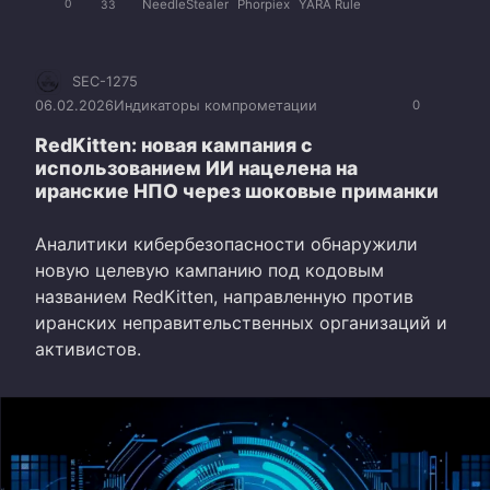
NeedleStealer
Phorpiex
YARA Rule
0
33
SEC-1275
06.02.2026
Индикаторы компрометации
0
RedKitten: новая кампания с
использованием ИИ нацелена на
иранские НПО через шоковые приманки
Аналитики кибербезопасности обнаружили
новую целевую кампанию под кодовым
названием RedKitten, направленную против
иранских неправительственных организаций и
активистов.