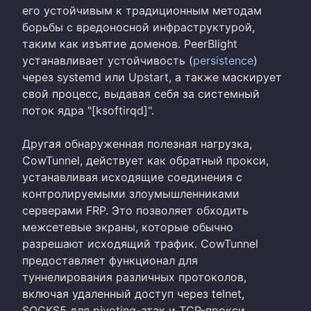
его устойчивым к традиционным методам
борьбы с вредоносной инфраструктурой,
таким как изъятие доменов. PeerBlight
устанавливает устойчивость (
persistence
)
через systemd или Upstart, а также маскирует
свой процесс, выдавая себя за системный
поток ядра "[ksoftirqd]".
Другая обнаруженная полезная нагрузка,
CowTunnel, действует как обратный прокси,
устанавливая исходящие соединения с
контролируемыми злоумышленниками
серверами FRP. Это позволяет обходить
межсетевые экраны, которые обычно
разрешают исходящий трафик. CowTunnel
предоставляет функционал для
туннелирования различных протоколов,
включая удаленный доступ через telnet,
SOCKS5 для pivoting-атак и TCP-прокси.