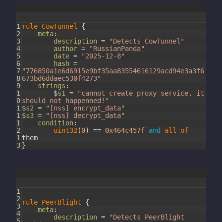
1
rule
CowTunnel
{
2
meta
:
3
description
=
"Detects CowTunnel"
4
author
=
"RussianPanda"
5
date
=
"2025-12-8"
6
hash
=
7
"776850a1e6d6915e9bf35aa83554616129acd94e3a3f6
8
673bd6ddaec530f4273"
9
strings
:
1
$
s1
=
"cannot create proxy service, it
0
should not happenned!"
1
$
s2
=
"[nss] encrypt_data"
1
$
s3
=
"[nss] decrypt_data"
1
condition
:
2
uint32
(
0
)
==
0x464c457f
and
all
of
1
them
3
}
1
2
rule
PeerBlight
{
3
meta
:
4
description
=
"Detects PeerBlight
5