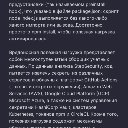
предустановки (так называемом preinstall
hook), что указано в файле package.json: скрипт
node index.js выполняется без какого-либо
явного импорта или вызова. Достаточно
простого npm install, чтобы полезная нагрузка
активировалась.
Вредоносная полезная нагрузка представляет
собой многоступенчатый сборщик учетных
данных. По данным анализа StepSecurity, код
пытается извлечь секреты из различных
сервисов и облачных платформ: GitHub Actions
(токены и секреты окружения), Amazon Web
Services (AWS), Google Cloud Platform (GCP),
Microsoft Azure, а также из систем управления
секретами HashiCorp Vault, кластеров
Kubernetes, токенов npm и CircleCI. Кроме того,
полезная нагрузка содержит механизмы
обхода некоторых средств защиты, в