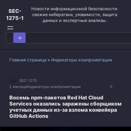
Перейти
Новости информационной безопасности:
к
SEC-
свежие кибератаки, уязвимости, защита
контенту
1275-1
данных и экспертные анализы.
Search
for:
Главная страница
»
Индикаторы компрометации
SEC-1275
2 месяца
Индикаторы компрометации
0
Восемь npm-пакетов Red Hat Cloud
Services оказались заражены сборщиком
учетных данных из-за взлома конвейера
GitHub Actions