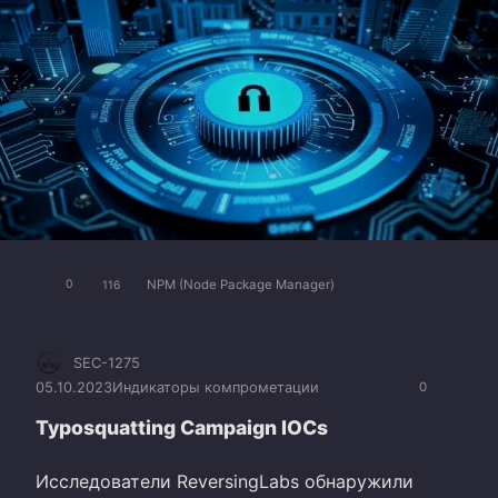
NPM (Node Package Manager)
0
116
SEC-1275
05.10.2023
Индикаторы компрометации
0
Typosquatting Campaign IOCs
Исследователи ReversingLabs обнаружили