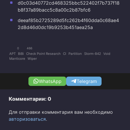
d0c03d40772cd468325bbc522402f7b737f18
b8f37a89bacc5c8a00c2b87bfc6
deeaf85b2725289d5fc262b4f60dda0c68ae4
2d8d46d0dc19b9253b451aea25a
0
466
APT
BiBi
Check Point Research
Cl
Partition
Storm-842
Void
Manticore
Wiper
WhatsApp
Telegram
Комментарии: 0
Для отправки комментария вам необходимо
авторизоваться
.