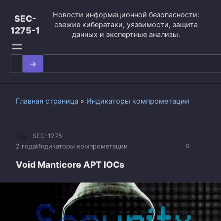
Перейти
Новости информационной безопасности:
к
SEC-
свежие кибератаки, уязвимости, защита
контенту
1275-1
данных и экспертные анализы.
Search
for:
Главная страница
»
Индикаторы компрометации
SEC-1275
2 года
Индикаторы компрометации
0
Void Manticore APT IOCs