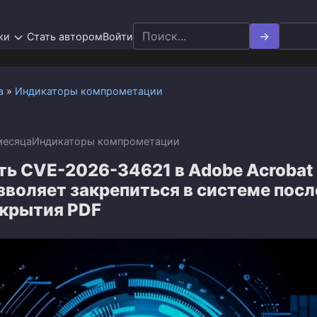
Search
ки
Стать автором
Войти
for:
а
»
Индикаторы компрометации
месяца
Индикаторы компрометации
ть CVE-2026-34621 в Adobe Acrobat
зволяет закрепиться в системе посл
ткрытия PDF