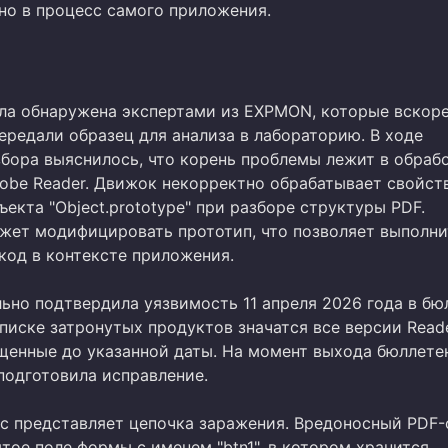
но в процесс самого приложения.
ла обнаружена экспертами из EXPMON, которые вскоре
ередали образец для анализа в лабораторию. В ходе
збора выяснилось, что корень проблемы лежит в обраб
dobe Reader. Движок некорректно обрабатывает свойст
ъекта "Object.prototype" при разборе структуры PDF.
ет модифицировать прототип, что позволяет выполни
код в контексте приложения.
ьно подтвердила уязвимость 11 апреля 2026 года в бю
писке затронутых продуктов значатся все версии Read
щенные до указанной даты. На момент выхода бюллете
подготовила исправление.
с представляет цепочка заражения. Вредоносный PDF-
тое поле формы с именем "btn1", в котором хранится