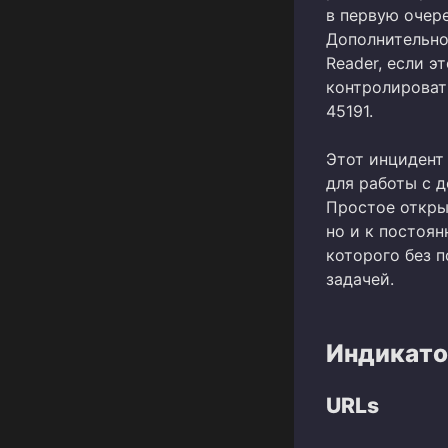
в первую очер
Дополнительно
Reader, если э
контролироват
45191.
Этот инцидент
для работы с 
Простое откры
но и к постоя
которого без 
задачей.
Индикато
URLs