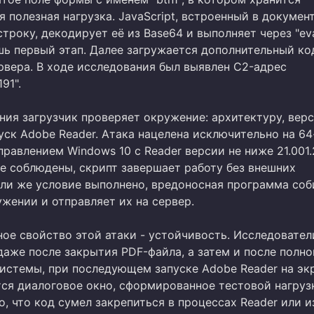
 полезная нагрузка. JavaScript, встроенный в документ
строку, декодирует её из Base64 и выполняет через "eva
шь первый этап. Далее загружается дополнительный ко
рвера. В ходе исследования был выявлен C2-адрес
91".
ния загрузчик проверяет окружение: архитектуру, вер
уск Adobe Reader. Атака нацелена исключительно на 6
равлением Windows 10 с Reader версии не ниже 21.001.
не соблюдены, скрипт завершает работу без внешних
сли же условие выполнено, вредоносная программа соб
жении и отправляет их на сервер.
ое свойство этой атаки - устойчивость. Исследовател
даже после закрытия PDF-файла, а затем и после полно
системы, при последующем запуске Adobe Reader на эк
тся диалоговое окно, сформированное тестовой нагруз
о, что код сумел закрепиться в процессах Reader или 