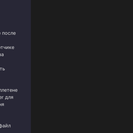
 после
отчике
ва
ть
ллетене
er для
ня
файл