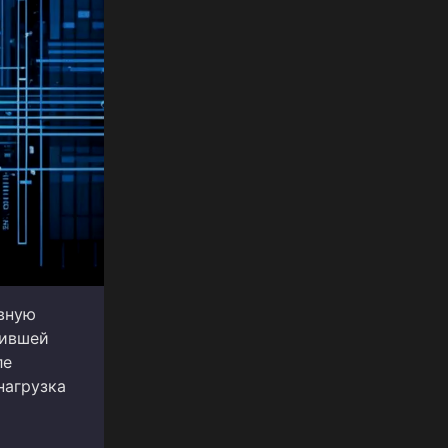
ивную
чившей
ле
нагрузка