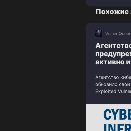
Похожие 
Vulner Quee
Агентств
предупре
активно 
Агентство киб
обновило свой
Exploited Vulner