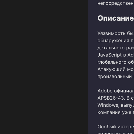
непосредствен
Описание
Уязвимость бы
обнаружения п
детального ра
JavaScript в A
глобального об
Атакующий мож
произвольный 
Adobe официал
APSB26-43. В с
Windows, выпу
компания уже 
Особый интере
содержит скры