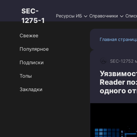
Перейти
SEC-
к
Ресурсы ИБ
Справочники
Спис
контенту
1275-1
Свежее
Главная страниц
Популярное
SEC-1275
2 
Подписки
Уязвимос
Топы
Reader по
Закладки
одного о