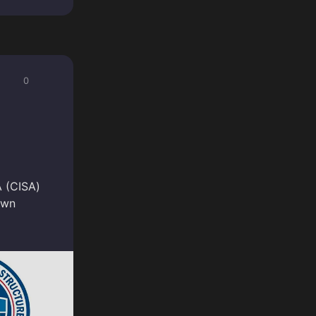
0
 (CISA)
own