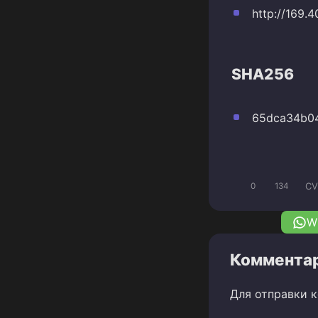
http://169.4
SHA256
65dca34b04
CV
0
134
W
Комментар
Для отправки 