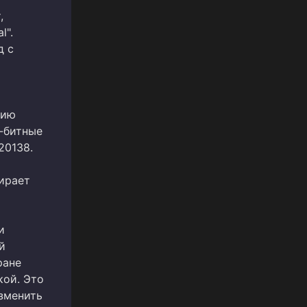
,
l".
д с
сию
4-битные
20138.
ирает
и
й
ране
кой. Это
изменить