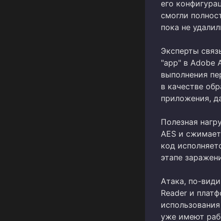
его конфигура
смогли полнос
пока не удалил
Эксперты связ
"app" в Adobe 
выполнения пе
в качестве об
приложения, д
Полезная нагр
AES и сжимает
код исполняетс
этапе заражен
Атака, по-вид
Reader и плат
использования
уже имеют раб