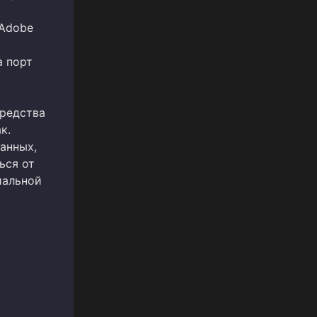
 Adobe
а порт
средства
к.
анных,
ься от
иальной