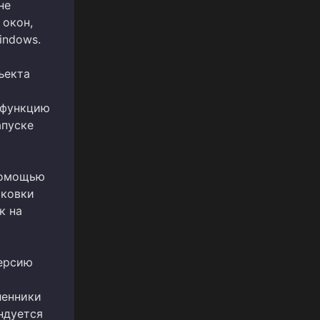
не
 окон,
indows.
ъекта
 функцию
апуске
 помощью
аковки
к на
версию
ленники
ндуется