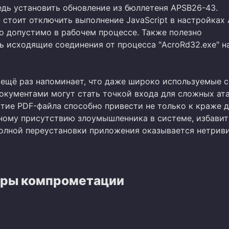
едь установить обновление из бюллетеня APSB26-43.
 стоит отключить выполнение JavaScript в настройках
то допустимо в рабочем процессе. Также полезно
ь исходящие соединения от процесса "AcroRd32.exe" н
 ещё раз напоминает, что даже широко используемые 
документами могут стать точкой входа для сложных ата
тие PDF-файла способно привести не только к краже д
нному присутствию злоумышленника в системе, избавит
полной переустановки приложения оказывается нетрив
ры компрометации