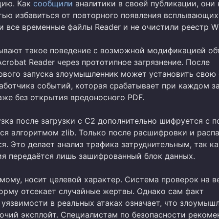
цию. Как
сообщили
аналитики в своей публикации, они 
тью избавиться от повторного появления всплывающих
и все временные файлы Reader и не очистили реестр W
ывают такое поведение с возможной модификацией об
Acrobat Reader через прототипное загрязнение. После
рвого запуска злоумышленник может установить свою
работчика событий, которая срабатывает при каждом з
аже без открытия вредоносного PDF.
узка после загрузки с C2 дополнительно шифруется с
ся алгоритмом zlib. Только после расшифровки и расп
я. Это делает анализ трафика затруднительным, так ка
ия передаётся лишь зашифрованный блок данных.
имому, носит целевой характер. Система проверок на 
форму отсекает случайные жертвы. Однако сам факт
 уязвимости в реальных атаках означает, что злоумыш
очий эксплойт. Специалистам по безопасности рекоме