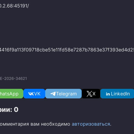
0.2.68:45191/
416f9a113f09718cbe51e11fd58e7287b7863e37f393ed4d2
E-2026-34621
hatsApp
VK
Telegram
X
LinkedIn
ии: 0
комментария вам необходимо
авторизоваться
.