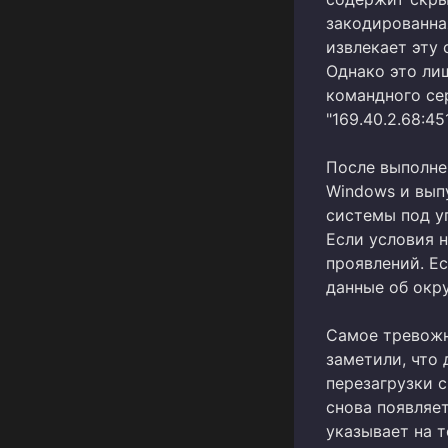
закодированная
извлекает эту 
Однако это ли
командного се
"169.40.2.68:451
После выполне
Windows и вып
системы под уп
Если условия 
проявлений. Е
данные об окру
Самое тревожн
заметили, что 
перезагрузки 
снова появляе
указывает на т