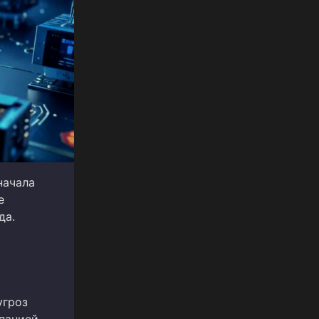
начала
е
да.
угроз
мпанией