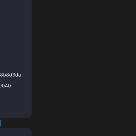
e8b8d3da
9040