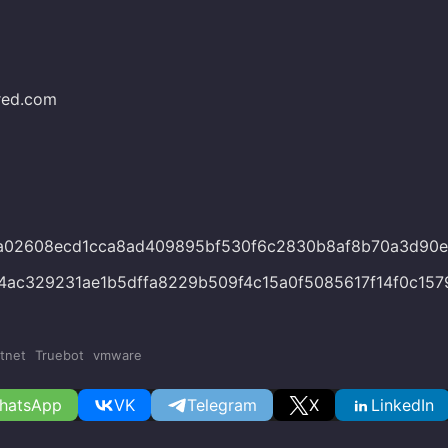
red.com
a02608ecd1cca8ad409895bf530f6c2830b8af8b70a3d90
4ac329231ae1b5dffa8229b509f4c15a0f5085617f14f0c157
tnet
Truebot
vmware
hatsApp
VK
Telegram
X
LinkedIn