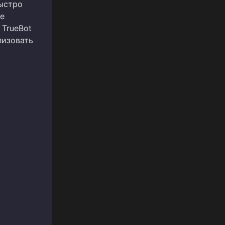
ыстро
re
 TrueBot
лизовать