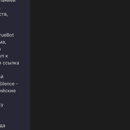
.
ств,
rueBot
ма,
ю
уп к
я ссылка
ь
ой
ilence -
сийские
е
ку
гда