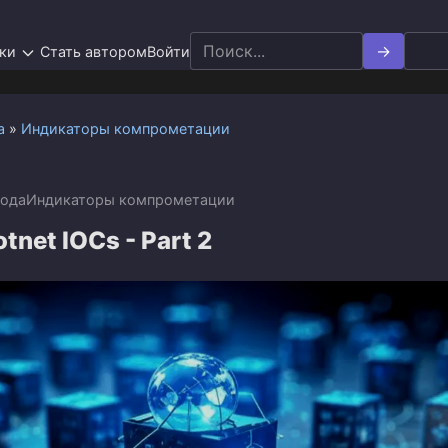
Search
ки
Стать автором
Войти
for:
а
»
Индикаторы компрометации
года
Индикаторы компрометации
tnet IOCs - Part 2