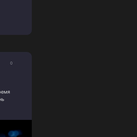
0
ремя
нь