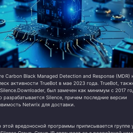
e Carbon Black Managed Detection and Response (MDR) 
еск активности TrueBot в мае 2023 года. TrueBot, такж
Silence.Downloader, был замечен как минимум с 2017 го
о разрабатывается Silence, причем последние версии
вимость Netwrix для доставки.
о этой вредоносной программы приписывается группе 
Silence Group, Group-IB связывает ее с российской ко