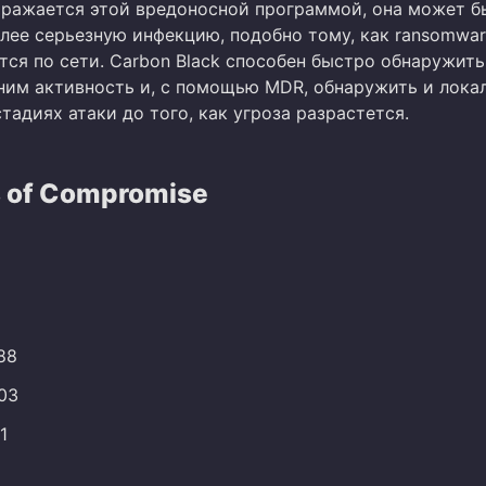
аражается этой вредоносной программой, она может б
олее серьезную инфекцию, подобно тому, как ransomwa
ся по сети. Carbon Black способен быстро обнаружить
 ним активность и, с помощью MDR, обнаружить и лока
стадиях атаки до того, как угроза разрастется.
s of Compromise
8
188
103
1