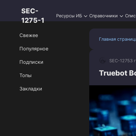
Перейти
SEC-
к
Ресурсы ИБ
Справочники
Спис
контенту
1275-1
Свежее
Главная страниц
Популярное
SEC-1275
3 
Подписки
Truebot Bo
Топы
Закладки