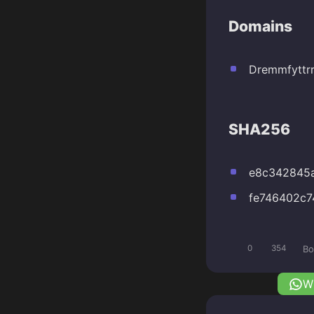
Domains
Dremmfyttr
SHA256
e8c342845
fe746402c7
Bo
0
354
W