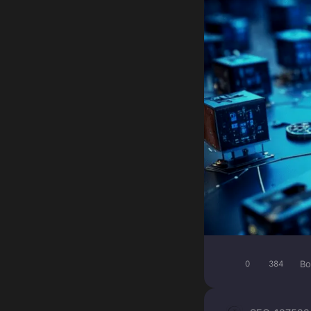
Bo
0
384