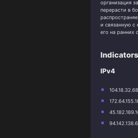
организация з
перерасти в б
распространяет
и связанную с
его на ранних 
Indicator
IPv4
104.18.32.6
172.64.155.
45.182.189.
94.142.138.6