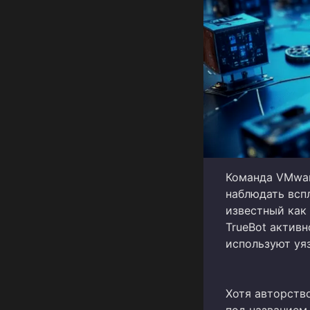
Команда VMwar
наблюдать вспл
известный как 
TrueBot активн
используют уяз
Хотя авторств
под названием 