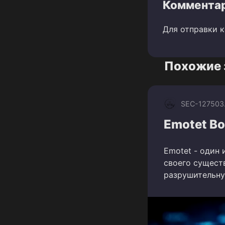
Комментар
Для отправки 
Похожие 
SEC-1275
03
Emotet Bot
Emotet - один 
своего сущест
разрушительну