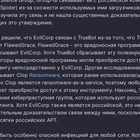
ik Spider) из-за схожести используемых ими загрузчиков
зучила эту связь и не нашла существенных доказатель
их это утверждение.
решили, что EvilCorp связан с TrueBot из-за того, что T
 FlawedGrace. FlawedGrace - это вредоносная програм
ывают EvilCorp. Хотя TrueBot сбрасывает эту полезну
раторы вредоносной программы могли приобрести дост
нту непосредственно у EvilCorp. Другая исследованна
сывает Clop
Ransomware
, которая ранее использовалас
ко Clop является ransomware-as-a-service, поэтому люб
т приобрести доступ к этому инструменту. Наконец, S
чная киберпреступная группа, которая использует рос
тинга. Хотя EvilCorp также является российской, это н
ительным доказательством связи между ними, посколь
сятки российских APT.
 быть особенно опасной инфекцией для любой сети. Ко