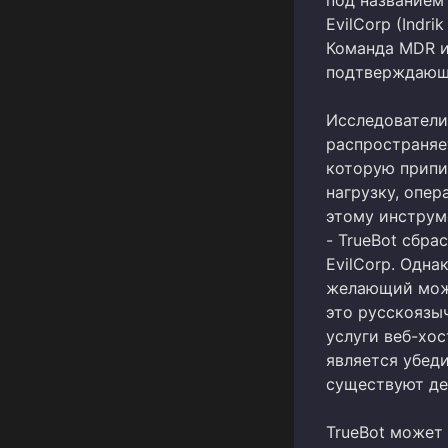
EvilCorp (Indr
Команда MDR и
подтверждающ
Исследователи 
распространяет
которую припис
нагрузку, опе
этому инструме
- TrueBot сбра
EvilCorp. Одна
желающий може
это русскоязы
услуги веб-хос
является убед
существуют де
TrueBot может