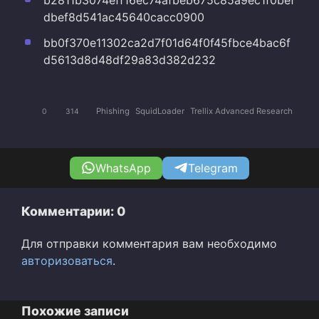
dbef8d541ac45640cacc0900
bb0f370e11302ca2d7f01d64f0f45fbce4bac6f
d5613d8d48df29a83d382d232
Phishing
SquidLoader
Trellix Advanced Research
0
314
WhatsApp
Telegram
Комментарии: 0
Для отправки комментария вам необходимо
авторизоваться
.
Похожие записи