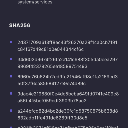
system/services
SHA256
2d371709a613ff8ec43f26270a29f14a0cb7191
c84f67d49c81d0e044344cf6c
34d602d9674f26fa2a141c688f305da0eea297
9969f42379265ee18589751493
6960c76b624b2ed9fc21546af98e1fa2169cd3
50f37f6ca85684127e9e74d89c
9dae4e219880f0e4de5bcba649fd0741e409c8
a56b4f5bef059cdf3903b78ac2
a244bfcd82d4bc2de30fc1d58750875b638d8
632adb11fe491de6289ff30d8e5
b2811b3074eff16ec74afbeb675c85a9ec1f0bef