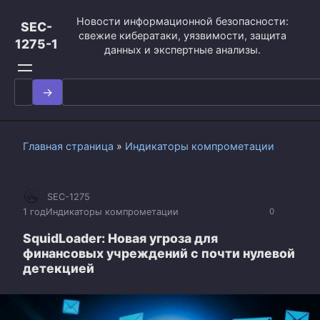
Перейти
Новости информационной безопасности:
к
SEC-
свежие кибератаки, уязвимости, защита
контенту
1275-1
данных и экспертные анализы.
Search
for:
Главная страница
»
Индикаторы компрометации
SEC-1275
1 год
Индикаторы компрометации
0
SquidLoader: Новая угроза для
финансовых учреждений с почти нулевой
детекцией