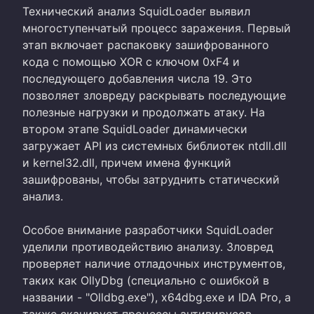
Технический анализ SquidLoader выявил
многоступенчатый процесс заражения. Первый
этап включает распаковку зашифрованного
кода с помощью XOR с ключом 0xF4 и
последующего добавления числа 19. Это
позволяет зловреду раскрывать последующие
полезные нагрузки и продолжать атаку. На
втором этапе SquidLoader динамически
загружает API из системных библиотек ntdll.dll
и kernel32.dll, причем имена функций
зашифрованы, чтобы затруднить статический
анализ.
Особое внимание разработчики SquidLoader
уделили противодействию анализу. Зловред
проверяет наличие отладочных инструментов,
таких как OllyDbg (специально с ошибкой в
названии - "Olldbg.exe"), x64dbg.exe и IDA Pro, а
также сканирует процессы антивирусов,