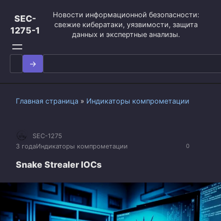
Перейти
Новости информационной безопасности:
к
SEC-
свежие кибератаки, уязвимости, защита
контенту
1275-1
данных и экспертные анализы.
Search
for:
Главная страница
»
Индикаторы компрометации
SEC-1275
3 года
Индикаторы компрометации
0
Snake Strealer IOCs