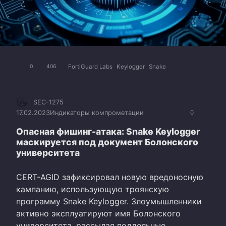
FortiGuard Labs
Keylogger
Snake
0
406
SEC-1275
17.02.2023
Индикаторы компрометации
0
Опасная фишинг-атака: Snake Keylogger
маскируется под документ Болонского
университета
CERT-AGID зафиксировал новую вредоносную
кампанию, использующую троянскую
программу Snake Keylogger. Злоумышленники
активно эксплуатируют имя Болонского
университета, рассылая поддельные