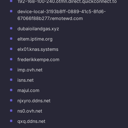
192-168-100-240.otmn.direct.quickconnect.to
device-local-3193b8ff-0889-41c5-8fd6-
67066f88b277.remotewd.com
dubaioilandgas.xyz
eltem.iptime.org
elx01.knas.systems
frederikkempe.com
imp.ovh.net
isns.net
majul.com
njxyro.ddns.net
ns0.ovh.net
qxq.ddns.net