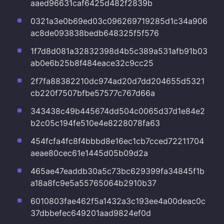
aaed96631caf6425d482f2839b
0321a3e0b69ed03c096269719285d1c34a906
ac8de093838bedb648325f5f576
1f7d8d081a32832398d4b5c389a531afb91b03
ab0e6b25b8f484eace32c9cc25
2f7fa88382210dc974ad20d7dd204655d5321
cb220f7507bfbe57577c767d66a
343438c49b445674dd504c0065d37d1e84e2
b2c05c194fe510e4e8228078fa63
454fcfa4fc8f4bbbd8e16ec1cb7cced72211704
aeae80cec61e1445d05b09d2a
465ae47eaddb30a5c73bc629399fa34845f1b
a18a8fc9e5a55765064b2910b37
6010803fae462f5a1432a3c193ee4a00deac0c
37dbbefec649201aad9824ef0d