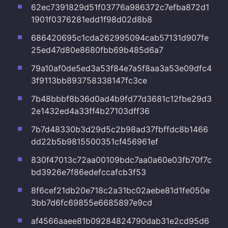
62ec7391829d51f03776a986372c7efba872d1
1901f0376281edd1f98d02d8b8
686420695c1cda262995094cab57131d907fe
25ed47d80e8680fbb69b485d6a7
79a10af0de5ed3a53f84e7a5f8aa3a53e09dfc4
3f9113bb893758338147fc3ce
7b48bbbf8b36d0ad4b9fd77d3681c12fbe29d3
2e1432ed4a33ff4b27103dff36
7b7d48330b3d29d5c2b98ad37fbffdc8b1466
dd22b5b9815500351cf456961ef
830f47013c72aa00109bdc7aa0a60e03fb70f7c
bd3926e7f86edefccafcb3f53
8f6cef21db20e718c2a31bc02aebe81d1fe050e
3bb7d6fc69855e6685897e9cd
af4566aaee81b09284824790dab31e2cd95d6