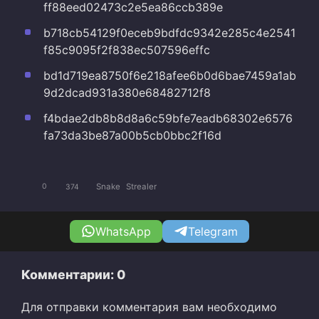
ff88eed02473c2e5ea86ccb389e
b718cb54129f0eceb9bdfdc9342e285c4e2541
f85c9095f2f838ec507596effc
bd1d719ea8750f6e218afee6b0d6bae7459a1ab
9d2dcad931a380e68482712f8
f4bdae2db8b8d8a6c59bfe7eadb68302e6576
fa73da3be87a00b5cb0bbc2f16d
Snake
Strealer
0
374
WhatsApp
Telegram
Комментарии: 0
Для отправки комментария вам необходимо