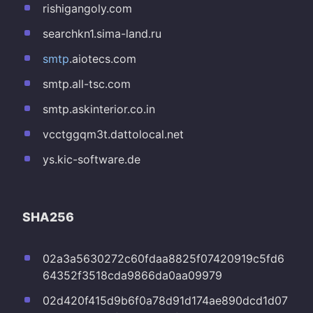
rishigangoly.com
searchkn1.sima-land.ru
smtp
.aiotecs.com
smtp.all-tsc.com
smtp.askinterior.co.in
vcctggqm3t.dattolocal.net
ys.kic-software.de
SHA256
02a3a5630272c60fdaa8825f07420919c5fd6
64352f3518cda9866da0aa09979
02d420f415d9b6f0a78d91d174ae890dcd1d07