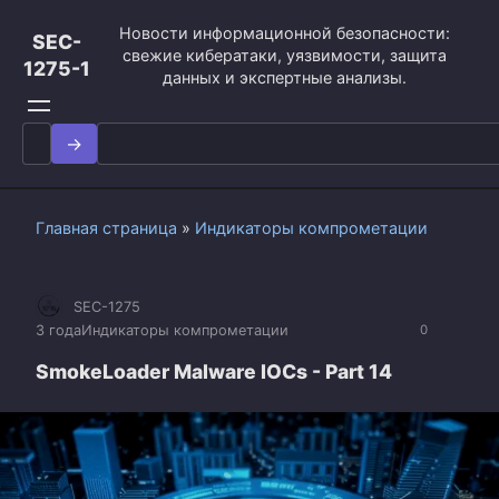
Перейти
Новости информационной безопасности:
к
SEC-
свежие кибератаки, уязвимости, защита
контенту
1275-1
данных и экспертные анализы.
Search
for:
Главная страница
»
Индикаторы компрометации
SEC-1275
3 года
Индикаторы компрометации
0
SmokeLoader Malware IOCs - Part 14