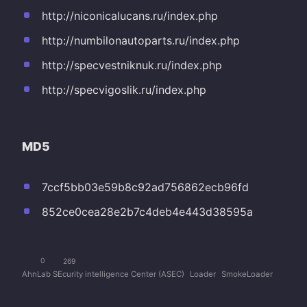
http://niconicalucans.ru/index.php
http://numbilonautoparts.ru/index.php
http://specvestniknuk.ru/index.php
http://specvigoslik.ru/index.php
MD5
7ccf5bb03e59b8c92ad756862ecb96fd
852ce0cea28e2b7c4deb4e443d38595a
0
269
AhnLab SEcurity intelligence Center (ASEC)
Loader
SmokeLoader