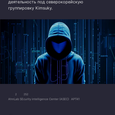
деятельность под северокорейскую
группировку Kimsuky.
2
252
AhnLab SEcurity intelligence Center (ASEC)
APT41