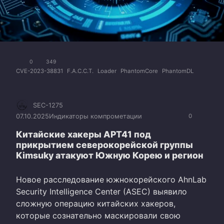
0
349
CVE-2023-38831
F.A.C.C.T.
Loader
PhantomCore
PhantomDL
SEC-1275
07.10.2025
Индикаторы компрометации
0
Китайские хакеры APT41 под
прикрытием северокорейской группы
Kimsuky атакуют Южную Корею и регион
Новое расследование южнокорейского AhnLab
Security Intelligence Center (ASEC) выявило
сложную операцию китайских хакеров,
которые сознательно маскировали свою