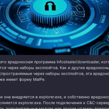
это вредоносная программа Infostealer/downloader, кот
тся через наборы эксплойтов. Как и другие вредоносн
спространяемые через наборы эксплойтов, эта вредон
же имеет форму MalPe.
 она внедряется в explorer.exe, и собственно вредоно
лняется explorer.exe. После подключения к C&C-серве
ть дополнительные модули или другие штаммы вредон