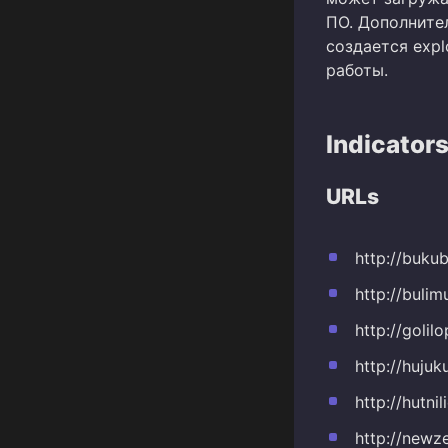
ПО. Дополните
создается expl
работы.
Indicator
URLs
http://bukub
http://bulim
http://golilo
http://hujuk
http://hutnil
http://newz