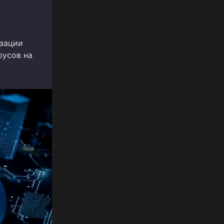
изации
русов на