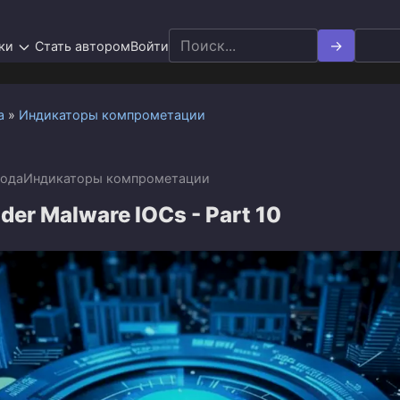
Search
ки
Стать автором
Войти
for:
а
»
Индикаторы компрометации
года
Индикаторы компрометации
er Malware IOCs - Part 10