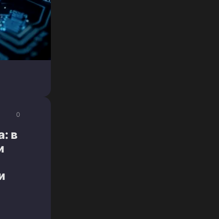
0
: в
и
и