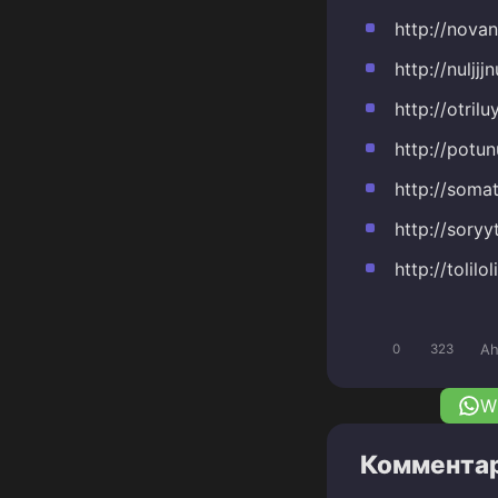
http://nova
http://nuljjjn
http://otrilu
http://potunu
http://soma
http://soryyt
http://tolilol
Ah
0
323
W
Комментар