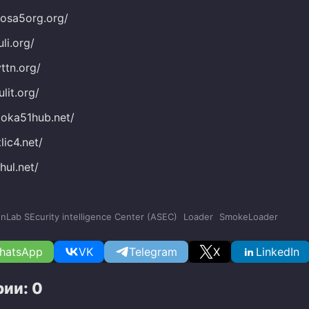
nosa5org.org/
uli.org/
yttn.org/
lit.org/
toka51hub.net/
lic4.net/
ihul.net/
nLab SEcurity intelligence Center (ASEC)
Loader
SmokeLoader
hatsApp
VK
Telegram
X
LinkedIn
ии: 0