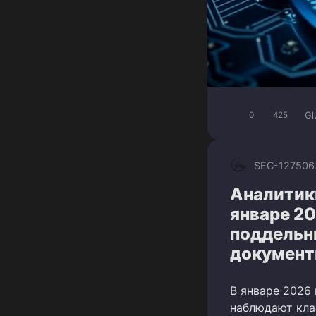
Gl
0
425
SEC-1275
06
Аналитик
январе 20
поддельн
документ
В январе 2026
наблюдают кла