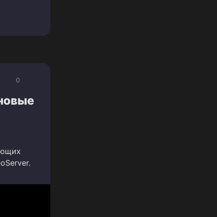
0
 новые
ующих
Server.