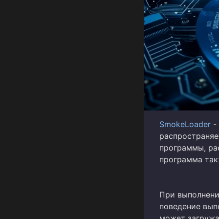
SmokeLoader
- 
распространяе
программы, ра
программа так
При выполнении
поведение выпо
может загружа