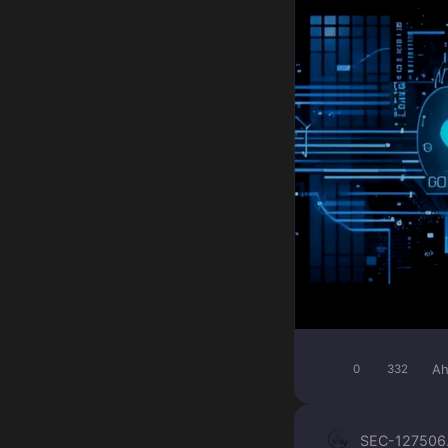
Ah
0
332
SEC-1275
06