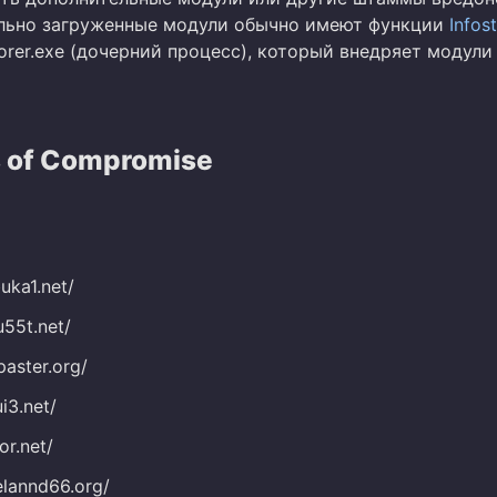
льно загруженные модули обычно имеют функции
Infos
orer.exe (дочерний процесс), который внедряет модули
s of Compromise
uka1.net/
u55t.net/
paster.org/
ui3.net/
ior.net/
elannd66.org/