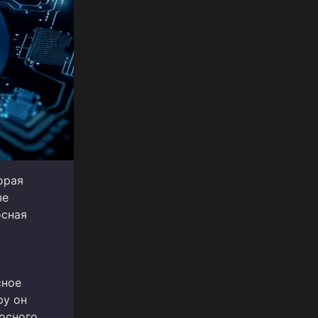
орая
ые
осная
сное
ру он
осного