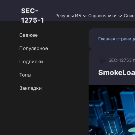
Перейти
SEC-
к
Ресурсы ИБ
Справочники
Спис
контенту
1275-1
Свежее
Главная страниц
Популярное
SEC-1275
3 
Подписки
SmokeLoad
Топы
Закладки