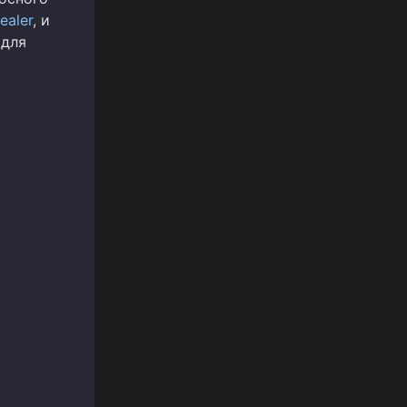
tealer
, и
 для