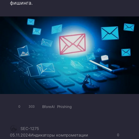
фишинга.
BforeAI
Phishing
0
303
SEC-1275
05.11.2024
Индикаторы компрометации
0