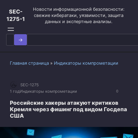
Перейти
Новости информационной безопасности:
к
SEC-
свежие кибератаки, уязвимости, защита
контенту
1275-1
данных и экспертные анализы.
Search
for:
Главная страница
»
Индикаторы компрометации
SEC-1275
1 год
Индикаторы компрометации
0
Российские хакеры атакуют критиков
Кремля через фишинг под видом Госдепа
США