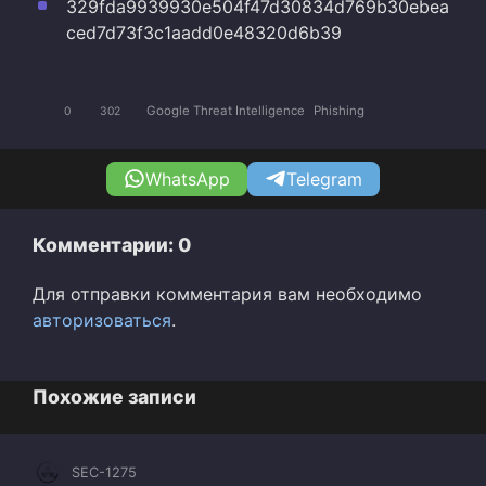
329fda9939930e504f47d30834d769b30ebea
ced7d73f3c1aadd0e48320d6b39
Google Threat Intelligence
Phishing
0
302
WhatsApp
Telegram
Комментарии: 0
Для отправки комментария вам необходимо
авторизоваться
.
Похожие записи
SEC-1275