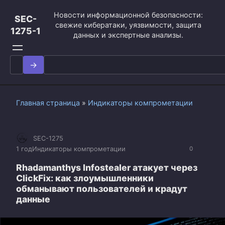
Перейти
Новости информационной безопасности:
к
SEC-
свежие кибератаки, уязвимости, защита
контенту
1275-1
данных и экспертные анализы.
Search
for:
Главная страница
»
Индикаторы компрометации
SEC-1275
1 год
Индикаторы компрометации
0
Rhadamanthys Infostealer атакует через
ClickFix: как злоумышленники
обманывают пользователей и крадут
данные