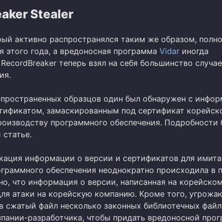
aker Stealer
орый активно распространялся таким же образом, полн
я этого года, а вредоносная программа
Vidar
иногда
 RecordBreaker теперь взял на себя большинство случа
ия.
спространенных образцов один был обнаружен с инфо
ртификатом, замаскированным под сертификат корейск
роизводству программного обеспечения. Подробности 
 статье.
кация информации о версии и сертификатов для имит
ограммного обеспечения неоднократно происходила в 
но, что информация о версии, написанная на корейском
для атаки на корейскую компанию. Кроме того, угрож
 в сжатый файл несколько законных библиотечных файл
пании-разработчика, чтобы придать вредоносной про