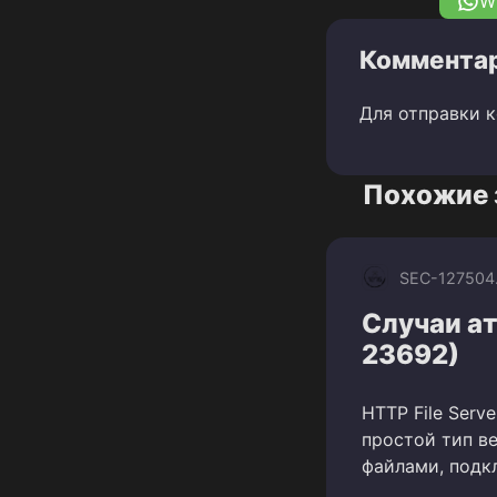
W
Комментар
Для отправки 
Похожие 
SEC-1275
04
Случаи ат
23692)
HTTP File Serv
простой тип в
файлами, подк