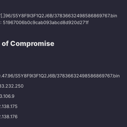
47[.]96/S5Y8F9I3F1Q2J6B/37836632498586869767.bin
5: 51967006b0c9cab093abcd8d920d271f
s of Compromise
.99.47.96/S5Y8F9I3F1Q2J6B/37836632498586869767.bin
233.232.250
13.106.9
2.138.175
2.138.176