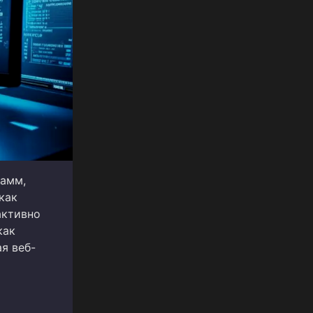
рамм,
как
активно
как
я веб-