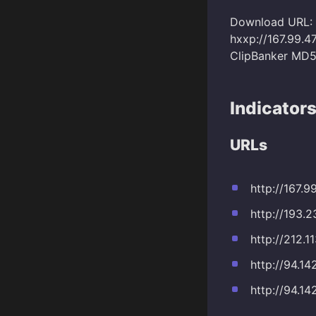
Download URL:
hxxp://167.99.
ClipBanker MD
Indicator
URLs
http://167
http://193.
http://212.1
http://94.14
http://94.14