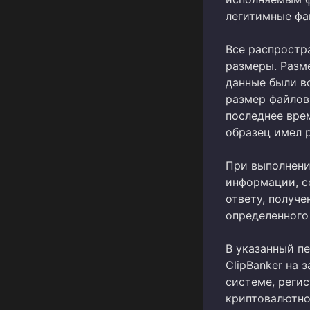
легитимные фа
Все распростр
размеры. Разм
данные были вс
размер файлов
последнее вре
образец имел р
При выполнени
информации, со
ответу, получе
определенного
В указанный п
ClipBanker на 
системе, реги
криптовалютног