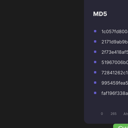
MD5
1c057fd80
2171d9ab9b
2f73e418af
51967006b
72841262c1
995459fea5
faf196f338
Ah
0
265