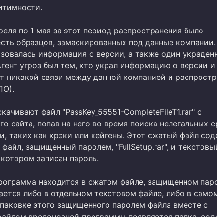
итимности.
реля по 1 мая за этот период распространения было
сть образцов, замаскированных под данные компании.
ьзовалась информация о версии, а также один украден
Агент угроз был тем, кто украл информацию о версии и
ет никакой связи между данной компанией и распрост
ПО).
качивают файл "PassKey_55551-CompleteFileT1.rar" с
о сайта, попав на него во время поиска нелегальных 
и, таких как крэки или кейгены. Этот сжатый файл со
файл, защищенный паролем, "FullSetup.rar", и текстовы
 в котором записан пароль.
рограмма находится в сжатом файле, защищенном пар
ается либо в отдельном текстовом файле, либо в само
спаковке этого защищенного паролем файла вместе с
айлом вредоносной программы появляется папка, со