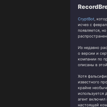
RecordBre
CryptBot
, кот
исчез с феврал
появляется, но
распространен
Из недавно ра
о версии и се
компании по п
описаны в этой
Хотя фальсифи
известного пр
крайне необыч
используется 
агент включил
настоящей ком