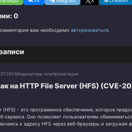
hatsApp
VK
Telegram
X
LinkedIn
ии: 0
комментария вам необходимо
авторизоваться
.
записи
.07.2024
Индикаторы компрометации
ак на HTTP File Server (HFS) (CVE-2
er (HFS) - это программное обеспечение, которое предо
еб-сервиса. Оно позволяет пользователям обмениватьс
лючаясь к адресу HFS через веб-браузеры и загружая 