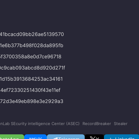
041bcacd09bb26ae5139570
1e6b377b498f028da895fb
5f3700358a8e0d7ce96718
0c9cab093abcd8d920d271f
1d15b3913684253ac34161
4ef72330251430f43e11ef
a72d3e49eb898e3e2929a3
nLab SEcurity intelligence Center (ASEC)
RecordBreaker
Stealer