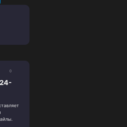
0
024-
ставляет
я
файлы.