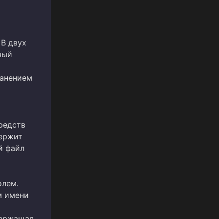
 В двух
ный
ранением
средств
держит
й файл
олем.
м имени
держащая