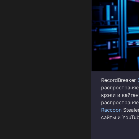
RecordBreaker
распространяе
крэки и кейген
распространяе
Raccoon
Steale
сайты и YouTub