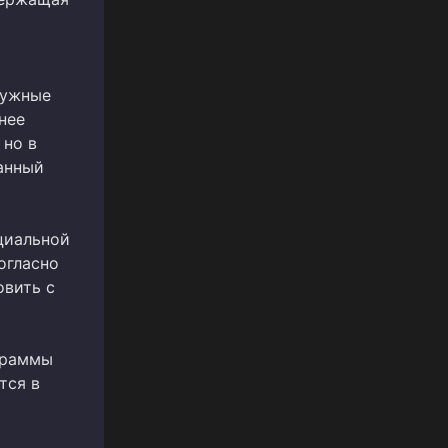
нужные
нее
 но в
анный
циальной
огласно
овить с
граммы
тся в