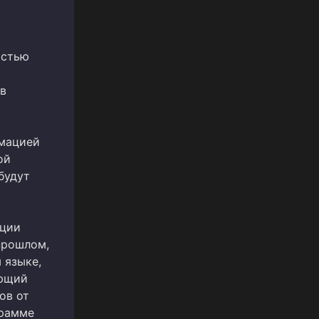
остью
ев
рмацией
ой
будут
ации
прошлом,
 языке,
ающий
ов от
грамме