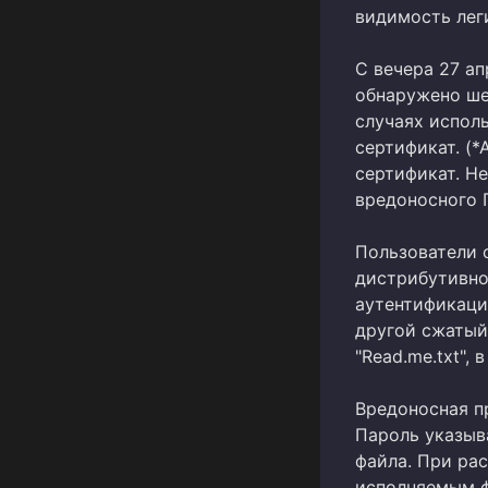
видимость лег
С вечера 27 ап
обнаружено ше
случаях испол
сертификат. (*
сертификат. Н
вредоносного 
Пользователи с
дистрибутивног
аутентификаци
другой сжатый 
"Read.me.txt",
Вредоносная п
Пароль указыв
файла. При ра
исполняемым ф