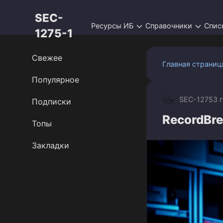
Перейти
SEC-
к
Ресурсы ИБ
Справочники
Спис
контенту
1275-1
Свежее
Главная страниц
Популярное
SEC-1275
3 
Подписки
RecordBrea
Топы
Закладки