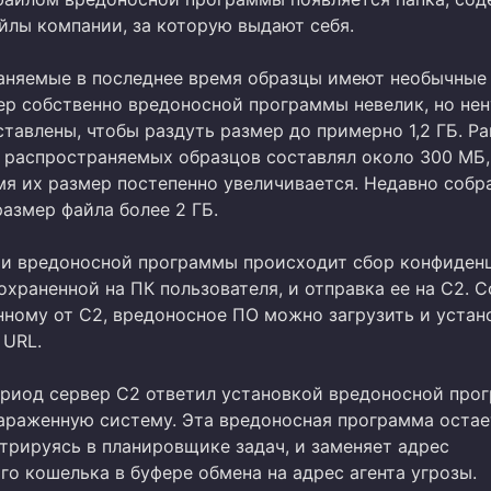
йлы компании, за которую выдают себя.
аняемые в последнее время образцы имеют необычные
ер собственно вредоносной программы невелик, но не
тавлены, чтобы раздуть размер до примерно 1,2 ГБ. Ра
 распространяемых образцов составлял около 300 МБ,
мя их размер постепенно увеличивается. Недавно собр
азмер файла более 2 ГБ.
и вредоносной программы происходит сбор конфиден
храненной на ПК пользователя, и отправка ее на C2. С
нному от С2, вредоносное ПО можно загрузить и устан
 URL.
ериод сервер С2 ответил установкой вредоносной про
зараженную систему. Эта вредоносная программа остае
стрируясь в планировщике задач, и заменяет адрес
о кошелька в буфере обмена на адрес агента угрозы.