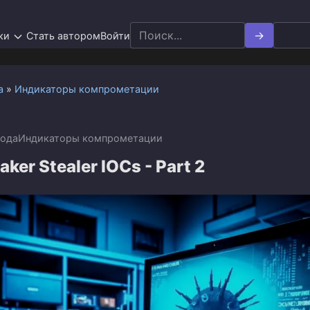
Search
ки
Стать автором
Войти
for:
а
»
Индикаторы компрометации
года
Индикаторы компрометации
ker Stealer IOCs - Part 2