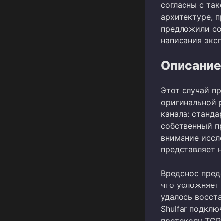
согласны с та
архитектуре, п
предложили соб
написания эксп
Описание
Этот случай пр
оригинальной 
канала: станда
собственный п
внимание иссл
представляет 
Вредонос предс
что усложняет
удалось восста
Shulfar подклю
протоколу TCP