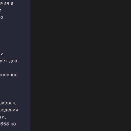
ичия в
и
го
 и
ует два
сновное
акован,
ведения
ти,
6658 по