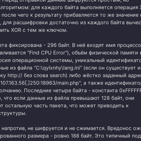
лгоритмом: для каждого байта выполняется операция 
 после чего к результату прибавляется то же значение 
, для расшифровки достаточно из каждого байта выче
нить XOR с тем же ключом.
та фиксирована - 296 байт. В неё входят имя процессо
вливается "Find CPU Error"), объём физической памяти 
ерсия операционной системы, уникальный идентификат
ные из файла "C:\qylxnhy\lang.ini" (если он существует и
у http:// без слова search) либо жёстко заданный адре
//107.163.56[.]250:18963/main.php", а также идентификат
олчанию. Последние четыре байта - константа 0xFFFFFF
 что если данные из файла превышают 128 байт, они
т остальную часть пакета, что может приводить к
труктуры.
, напротив, не шифруется и не сжимается. Вредонос о
рованного размера - ровно 188 байт. Это типичный по