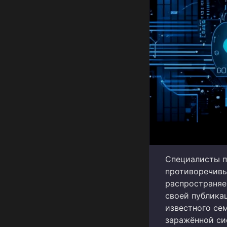
Специалисты п
противоречивы
распространяе
своей публикац
известного се
заражённой си