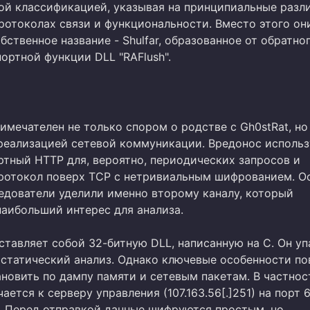
кой классификацией, указывая на принципиальные разл
ротоколах связи и функциональности. Вместо этого он
ственное название - Shulfar, образованное от обратно
ортной функции DLL "RAFlush".
имечателен не только спором о родстве с Gh0stRat, но
реализацией сетевой коммуникации. Вредонос использ
ртный HTTP для, вероятно, периодических запросов и
ротокол поверх TCP с нетривиальным шифрованием. О
едователи уделили именно второму каналу, который
наибольший интерес для анализа.
тавляет собой 32-битную DLL, написанную на C. Он уп
 статический анализ. Однако ключевые особенности по
новить по дампу памяти и сетевым пакетам. В частнос
чается к серверу управления (107.163.56[.]251) на порт 
. Перед отправкой данные шифруются простым, но