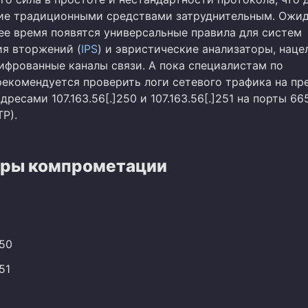
ие традиционными средствами затруднительным. Ожид
ее время появятся универсальные правила для систем
я вторжений (
IPS
) и эвристические анализаторы, наце
ифрованные каналы связи. А пока специалистам по
рекомендуется проверить логи сетевого трафика на пр
дресами 107.163.56[.]250 и 107.163.56[.]251 на порты 66
P).
ры компрометации
250
51