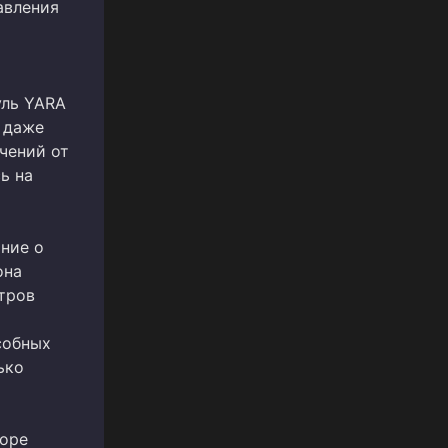
авления
уль YARA
 даже
чений от
ь на
ание о
она
тров
собных
ько
поре