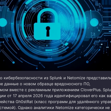
о кибербезопасности из Splunk и Netomize представил
е данные о новом образце вредоносного ПО,
мом вместе с рекламным приложением CloverPlus. Splu
ии от 17 апреля 2026 года идентифицировал его как в
мейства Gh0stRat (класс программ для удалённого упра
стемой). Однако аналитики Netomize категорически не