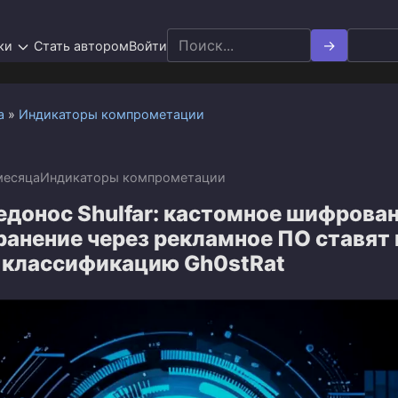
Search
ки
Стать автором
Войти
for:
а
»
Индикаторы компрометации
месяца
Индикаторы компрометации
донос Shulfar: кастомное шифрован
ранение через рекламное ПО ставят
 классификацию Gh0stRat