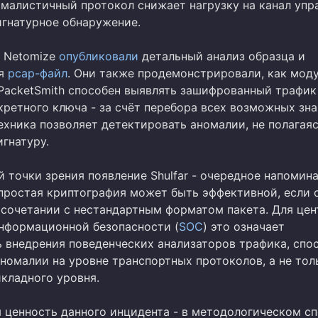
ималистичный протокол снижает нагрузку на канал упр
игнатурное обнаружение.
 Netomize
опубликовали
детальный анализ образца и
ся
pcap-файл
. Они также продемонстрировали, как мод
 PacketSmith способен выявлять зашифрованный трафик
кретного ключа - за счёт перебора всех возможных зна
техника позволяет детектировать аномалии, не полагаяс
гнатуру.
 точки зрения появление Shulfar - очередное напомин
 простая криптография может быть эффективной, если 
 сочетании с нестандартным форматом пакета. Для цен
нформационной безопасности (
SOC
) это означает
 внедрения поведенческих анализаторов трафика, спо
аномалии на уровне транспортных протоколов, а не тол
икладного уровня.
я ценность данного инцидента - в методологическом с