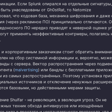
икации. Если Splunk опирался на отдельные сигнатуры,
быть унаследованы от Gh0stRat, то Netomize
овал, что кодовая база, механика шифрования и даже 
ия (через рекламное ПО) принципиально отличаются. 
едоносного ПО нередко приводят к неверной оценке уг
огут применять неэффективные контрмеры, полагаясь 
.
 и корпоративным заказчикам стоит обратить внимание
целен на сбор системной информации и, вероятно, може
анды с сервера. Вектор распространения через подмен
тента (
malvertising
) или бандлы с бесплатными прило
м из самых распространённых. Поэтому установка пр
циальных источников и отключение ненужных расшире
ются базовыми, но действенными мерами защиты.
ение Shulfar - не революция, а эволюция угроз. Он не
ожных техник обхода антивирусов или изощрённых
го сила в простоте и нестандартности протокола, что 