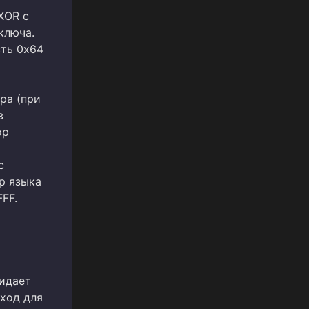
XOR с
ключа.
сть 0x64
ра (при
в
ор
с
ор языка
FF.
жидает
дход для