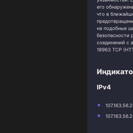
его обнаружен
что в ближайш
предотвращени
на подобные ш
безопасности 
соединений с а
18963 TCP (HTT
Индикато
IPv4
107.163.56.
107.163.56.2