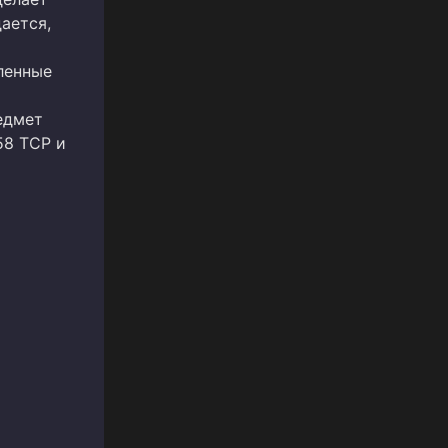
ается,
ленные
едмет
58 TCP и