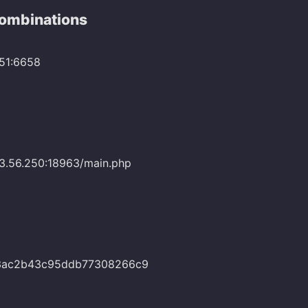
Combinations
251:6658
163.56.250:18963/main.php
3ac2b43c95ddb77308266c9