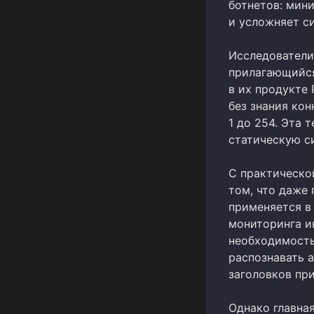
ботнетов: мин
и усложняет с
Исследователи
прилагающий
в их продукте
без знания кон
1 до 254. Эта 
статическую си
С практической
том, что даже
применяется в
мониторинга и
необходимость
распознавать 
заголовков пр
Однако главна