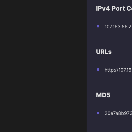
IPv4 Port 
107.163.56.
URLs
http://107.
MD5
20e7a8b97