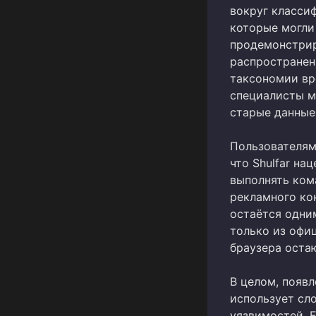
вокруг классиф
которые могли 
продемонстрир
распространен
таксономии вр
специалисты м
старые данные
Пользователям
что Shulfar на
выполнять ком
рекламного кон
остаётся одни
только из офи
браузера оста
В целом, появл
использует сл
уязвимостей. Е