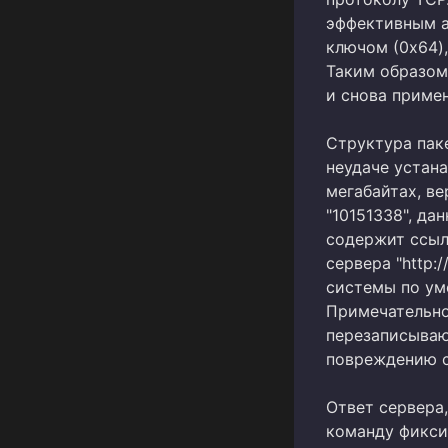
эффективным а
ключом (0x64),
Таким образом
и снова приме
Структура паке
неудаче устана
мегабайтах, в
"10151338", дан
содержит ссылк
сервера "http:
системы по ум
Примечательно,
перезаписываю
повреждению с
Ответ сервера
команду фикси