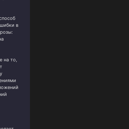
способ
Ошибки в
розы:
на
 на то,
т
у
жениями
иложений
ний
делает