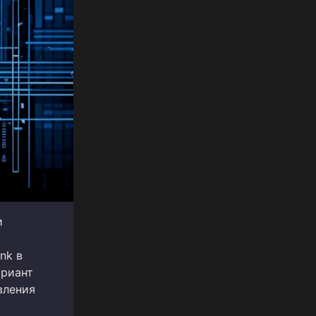
и
nk в
ариант
вления