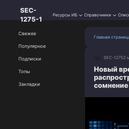
Перейти
SEC-
к
Ресурсы ИБ
Справочники
Спис
контенту
1275-1
Свежее
Главная страниц
Популярное
SEC-1275
2 
Подписки
Новый вре
Топы
распрост
Закладки
сомнение