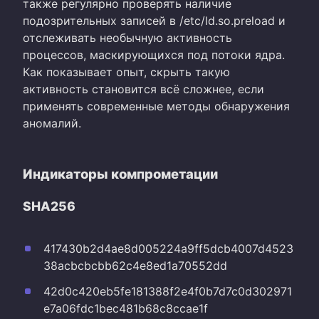
также регулярно проверять наличие
подозрительных записей в /etc/ld.so.preload и
отслеживать необычную активность
процессов, маскирующихся под потоки ядра.
Как показывает опыт, скрыть такую
активность становится всё сложнее, если
применять современные методы обнаружения
аномалий.
Индикаторы компрометации
SHA256
417430b2d4ae8d005224a9ff5dcb4007d4523
38acbcbcbb62c4e8ed1a70552dd
42d0c420eb5fe181388f2e4f0b7d7c0d302971
e7a06fdc1bec481b68c8ccae1f