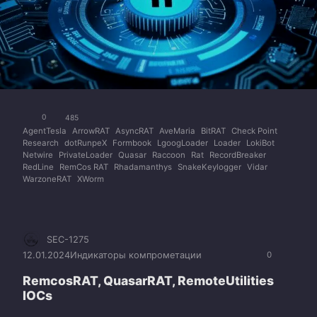
0
485
AgentTesla
ArrowRAT
AsyncRAT
AveMaria
BitRAT
Check Point
Research
dotRunpeX
Formbook
LgoogLoader
Loader
LokiBot
Netwire
PrivateLoader
Quasar
Raccoon
Rat
RecordBreaker
RedLine
RemCos RAT
Rhadamanthys
SnakeKeylogger
Vidar
WarzoneRAT
XWorm
SEC-1275
12.01.2024
Индикаторы компрометации
0
RemcosRAT, QuasarRAT, RemoteUtilities
IOCs