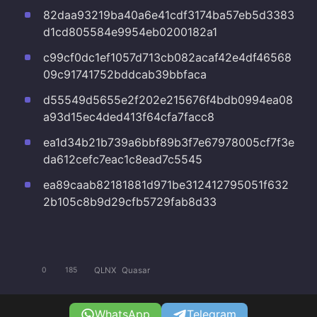
82daa93219ba40a6e41cdf3174ba57eb5d3383
d1cd805584e9954eb0200182a1
c99cf0dc1ef1057d713cb082acaf42e4df46568
09c91741752bddcab39bbfaca
d55549d5655e2f202e215676f4bdb0994ea08
a93d15ec4ded413f64cfa7facc8
ea1d34b21b739a6bbf89b3f7e67978005cf7f3e
da612cefc7eac1c8ead7c5545
ea89caab82181881d971be312412795051f632
2b105c8b9d29cfb5729fab8d33
QLNX
Quasar
0
185
WhatsApp
Telegram