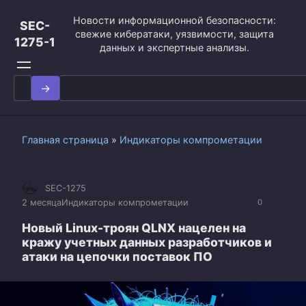
Перейти
Новости информационной безопасности:
к
SEC-
свежие кибератаки, уязвимости, защита
контенту
1275-1
данных и экспертные анализы.
Search
for:
Главная страница
»
Индикаторы компрометации
SEC-1275
2 месяца
Индикаторы компрометации
0
Новый Linux-троян QLNX нацелен на
кражу учетных данных разработчиков и
атаки на цепочки поставок ПО