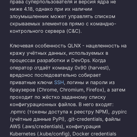
права суперпользователя и версия ядра не
ниже 4.18, однако при их наличии
злоумышленник может управлять списком
скрываемых элементов прямо с командно-
контрольного сервера (C&C).
Ключевая особенность QLNX - нацеленность на
кражу учётных данных, используемых в
процессах разработки и DevOps. Когда
оператор отдаёт команду 0x90 (harvest),
вредонос последовательно собирает
приватные ключи
SSH
, логины и пароли из
браузеров (Chrome, Chromium, Firefox), а затем
проходит по жёстко заданному списку
конфигурационных файлов. В него входят:
.npmrc (токены доступа к реестру NPM), .pypirc
(учётные данные PyPI), .git-credentials, файлы
AWS (.aws/credentials), конфигурация
Kubernetes (.kube/config), Docker credentials