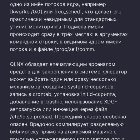
одно из имён потоков ядра, например
[kworker/0:0] или [rcu_sched], что делает его
практически невидимым для стандартных
утилит мониторинга. Подмена имени
происходит сразу в трёх местах: в аргументах
командной строки, в видимом ядром имени
потока и в файле /proc/self/comm.
QLNX обладает впечатляющим арсеналом
средств для закрепления в системе. Оператор
может выбрать один или сразу несколько
механизмов: создание systemd-сервисов,
запись в crontab, установка init.d-скрипта,
добавление в .bashrc, использование XDG-
автозапуска или инжекция через файл
/etc/ld.so.preload. Последний способ особенно
опасен. Вредонос компилирует разделяемую
библиотеку прямо на атакуемой машине с
помощью установленного компилятора gcc и