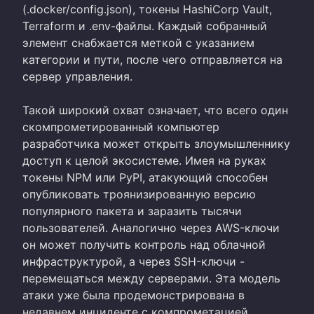
(.docker/config.json), токены HashiCorp Vault,
Terraform и .env-файлы. Каждый собранный
элемент снабжается меткой с указанием
категории и пути, после чего отправляется на
сервер управления.
Такой широкий охват означает, что всего один
скомпрометированный компьютер
разработчика может открыть злоумышленнику
доступ к целой экосистеме. Имея на руках
токены NPM или PyPI, атакующий способен
опубликовать троянизированную версию
популярного пакета и заразить тысячи
пользователей. Аналогично через AWS-ключи
он может получить контроль над облачной
инфраструктурой, а через SSH-ключи -
перемещаться между серверами. Эта модель
атаки уже была продемонстрирована в
недавнем инциденте с компрометацией