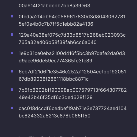
00a914f21abdcbb7bb8a39e63
0fcdaa2f4db94e0589617830d3d8043062781
5ef0e4b0c7b7ff5c1ebb82a4136
129a40e38ef075c7d33d8517b268eb023093c
765a32e406b58f39fab6cc6a040
1e9c31ce0eba2100d416f5bc3b97dafe2da0d3
d9aee96de59ec774365fe3fe89
6eb7df21d6f1e3546c252a112504eefbb192051
67db89038f2861118bbc8871c
7b5fb8202bff90398ab007579713f664307782
49e43b46f35df6c3ded628f129
cac018dccdf6ce4bef19ab71e3e737724aed104
bc824332a5213c878b065ff50