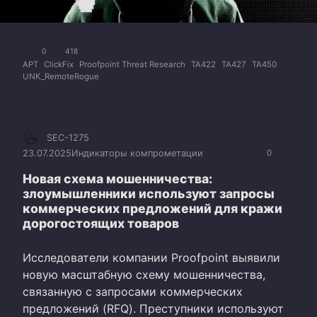
0
418
APT
ClickFix
Proofpoint Threat Research
TA422
TA427
TA450
UNK_RemoteRogue
SEC-1275
23.07.2025
Индикаторы компрометации
0
Новая схема мошенничества:
злоумышленники используют запросы
коммерческих предложений для кражи
дорогостоящих товаров
Исследователи компании Proofpoint выявили
новую масштабную схему мошенничества,
связанную с запросами коммерческих
предложений (RFQ). Преступники используют