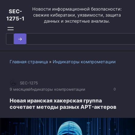
Перейти
Новости информационной безопасности:
к
SEC-
свежие кибератаки, уязвимости, защита
контенту
1275-1
данных и экспертные анализы.
Search
for:
Главная страница
»
Индикаторы компрометации
SEC-1275
9 месяцев
Индикаторы компрометации
0
Новая иранская хакерская группа
сочетает методы разных APT-актеров