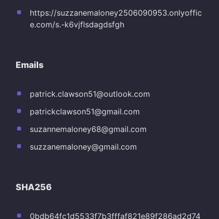
https://suzzanemaloney2506090953.onlyoffic
e.com/s.-k6vjflsdagdsfgh
Emails
patrick.clawson51@outlook.com
patrickclawson51@gmail.com
suzannemaloney68@gmail.com
suzzanemaloney@gmail.com
SHA256
0bdb64fc1d5533f7b3fffaf821e89f286ad2d74