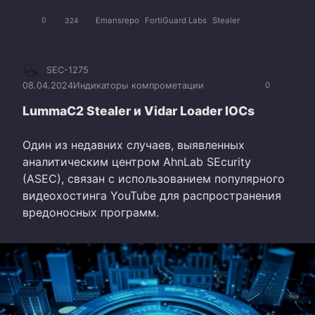
Emansrepo
FortiGuard Labs
Stealer
0
324
SEC-1275
08.04.2024
Индикаторы компрометации
0
LummaC2 Stealer и Vidar Loader IOCs
Один из недавних случаев, выявленных
аналитическим центром AhnLab SEcurity
(ASEC), связан с использованием популярного
видеохостинга YouTube для распространения
вредоносных программ.