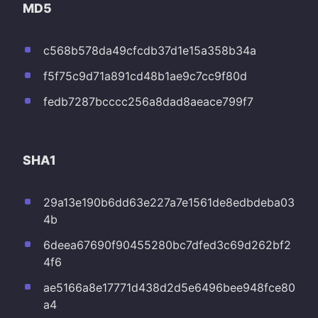
MD5
c568b578da49cfcdb37d1e15a358b34a
f5f75c9d71a891cd48b1ae9c7cc9f80d
fedb7287bcccc256a8dad8aeace799f7
SHA1
29a13e190b6dd63e227a7e1561de8edbdeba03
4b
6deea67690f90455280bc7dfed3c69d262bf2
4f6
ae5166a8e17771d438d2d5e6496bee948fce80
a4