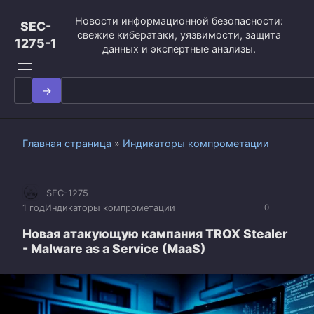
Перейти
Новости информационной безопасности:
к
SEC-
свежие кибератаки, уязвимости, защита
контенту
1275-1
данных и экспертные анализы.
Search
for:
Главная страница
»
Индикаторы компрометации
SEC-1275
1 год
Индикаторы компрометации
0
Новая атакующую кампания TROX Stealer
- Malware as a Service (MaaS)