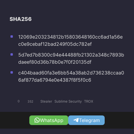
SHA256
12069e203234812b15803648160cc6ad1a56e
c0e9cebaf12bad249f05dc782ef
5d7ed7b8300c94e44488fb21302a348c7893b
daeef80d36b78b0e7f0f20135df
c404baad60fa3e6bb54a38ab2d736238ccaa0
6af877da6794e0e4387f8f5f0c6
Stealer
Sublime Security
TROX
0
352
WhatsApp
Telegram