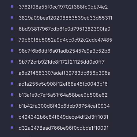
3762f98a55f0ec19702f388fc0db74e2
3829a09bca120206883539eb33d55311
6bd93817967cdb61e0d7951382390fa0
79b60f8b5052a9d4cc0c92c2cdc47485
98c7f6b6ddf6a01adb25457e9a3c52b8
9b772efb921de8f172f21125dd0e0ff7
a8e214683307adaff39783dc656b398a
ac1a255e5c908f12ef68a45fc0043b16
b13a1e9c7ef5a51f64a58bae9b508e62
b1b42fa300d8f43c6deb98754caf0934
c494342b6c84f649dece4df2d3ff1031
d32a3478aad766be96f0cdbda1f10091