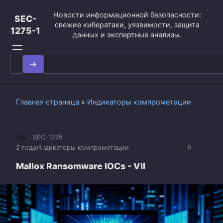
Перейти
Новости информационной безопасности:
к
SEC-
свежие кибератаки, уязвимости, защита
контенту
1275-1
данных и экспертные анализы.
Search
for:
Главная страница
»
Индикаторы компрометации
SEC-1275
2 года
Индикаторы компрометации
0
Mallox Ransomware IOCs - VII