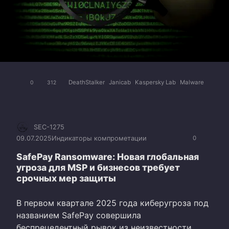
DeathStalker
Janicab
Kaspersky Lab
Malware
0
312
SEC-1275
09.07.2025
Индикаторы компрометации
0
SafePay Ransomware: Новая глобальная
угроза для MSP и бизнесов требует
срочных мер защиты
В первом квартале 2025 года киберугроза под
названием SafePay совершила
беспрецедентный рывок из неизвестности,