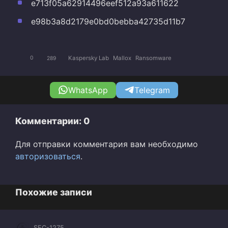
e713f05a62914496eef512a93a611622
e98b3a8d2179e0bd0bebba42735d11b7
Kaspersky Lab
Mallox
Ransomware
0
289
WhatsApp
Telegram
Комментарии: 0
Для отправки комментария вам необходимо
авторизоваться
.
Похожие записи
SEC-1275