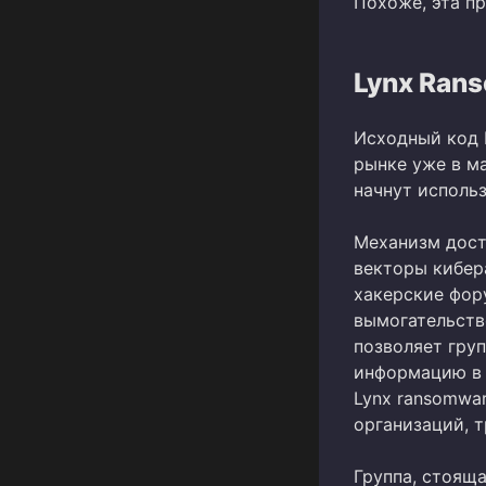
Похоже, эта пр
Lynx Ran
Исходный код 
рынке уже в ма
начнут исполь
Механизм дост
векторы кибер
хакерские фор
вымогательств
позволяет гру
информацию в с
Lynx ransomwa
организаций, 
Группа, стояща