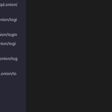
d.onion/
nion/logi
ion/login
ion/logi
onion/log
onion/lo