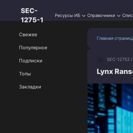
Перейти
SEC-
к
Ресурсы ИБ
Справочники
Спис
контенту
1275-1
Свежее
Главная страниц
Популярное
SEC-1275
2 
Подписки
Lynx Ran
Топы
Закладки