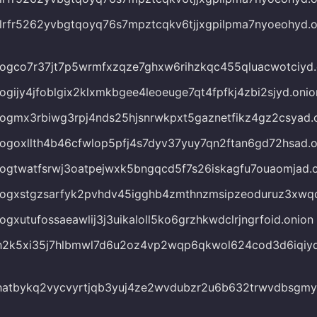
bllrfr5262yvbgtqoyq76s7mpztcqkv6tjjxgpilpma7nyoeohyd.o
blogco7r37jt7p5wrmfxzqze7ghxw6rihzkqc455qluacwotciyd.
blogijy4jfoblgix2klxmkbgee4leoeuge7qt4fpfkj4zbi2sjyd.onio
blogmx3rbiwg3rpj4nds25hjsnrwkpxt5gaznetfikz4gz2csyad.
blogoxllth4b46cfwlop5pfj4s7dyv37yuy7qn2ftan6gd72hsad.o
blogtwatfsrwj3oatpejwxk5bngqcd5f7s26iskagfu7ouaomjad.
xblogxstgzsarfyk2pvhdv45igghb4zmthnzmsipzeoduruz3xwq
blogxutufossaeawlij3j3uikaloll5ko6grzhkwdclrjngrfoid.onion
xch2k5xi35j7hlbmwl7d6u2oz4vp2wqp6qkwol624cod3d6iqiyq
xchatbykq2vycvyrtjqb3yuj4ze2wvdubzr2u6b632trwvdbsgmyd