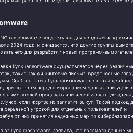
ограмма работает на модели ransomware-as-a-service (
somware
INC ransomware стал доступен для продажи на кримин
рте 2024 года, и ожидается, что другие группы вымог
зовать его для разработки новых программ-вымогателе
авки Lynx ransomware осуществляется через различны
атак, такие как фишинговые письма, вредоносные загр
умы. Особенностью Lynx ransomware является двойное
о, при котором перед шифрованием данных они удаляю
ппе вымогателей продавать или использовать украденн
лучае, если жертва не заплатит выкуп. Такой подход 
re серьезной угрозой для отдельных пользователей и
требуя от них принятия надежных мер по кибербезопасн
я за Lynx ransomware, заявила, что взломала данные м