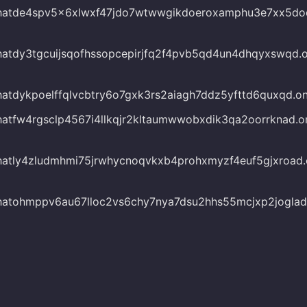
xchatde4spv5x6xlwxf47jdo7wtwwgikdoeroxamphu3e7xx5doq
chatdy3tgcuijsqofhssopcepirjfq2f4pvb5qd4un4dhqyxswqd.o
chatdykpoelffqlvcbtry6o7gxk3rs2aiagh7ddz5yfttd6quxqd.on
chatfw4rgsclp4567i4llkqjr2kltaumwwobxdik3qa2oorrknad.on
chatly4zludmhmi75jrwhycnoqvkxb4prohxmyzf4euf5gjxroad.
chatohmppv6au67lloc2vs6chy7nya7dsu2hhs55mcjxp2joglad.