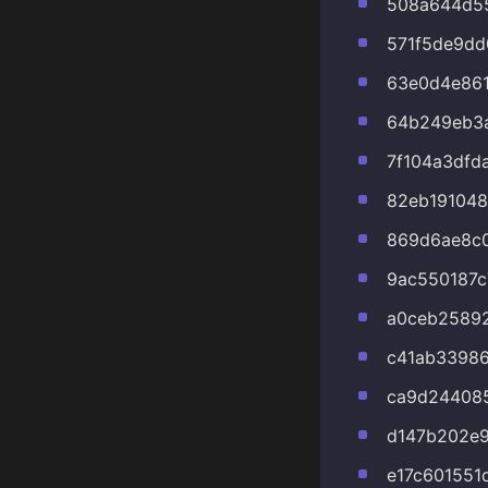
508a644d55
571f5de9d
63e0d4e86
64b249eb3
7f104a3dfd
82eb191048
869d6ae8c
9ac550187c
a0ceb25892
c41ab33986
ca9d24408
d147b202e
e17c601551