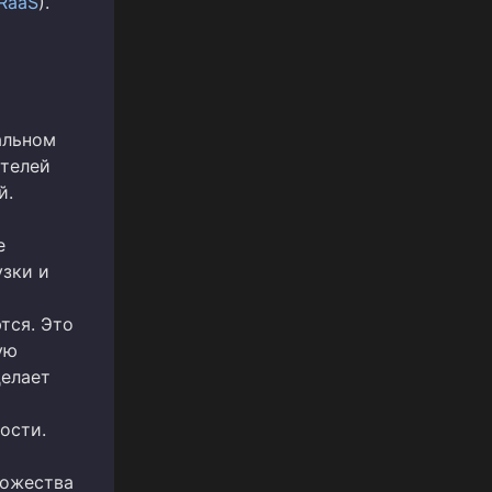
RaaS
).
альном
ателей
й.
е
узки и
тся. Это
ую
делает
ости.
ножества