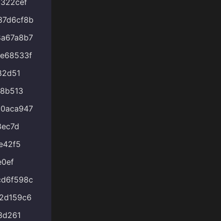
322cef
37d6cf8b
8a67a8b7
e68533f
82d51
88b513
90aca947
3ec7d
e42f5
e0ef
cd6f598c
2d159c6
3d261