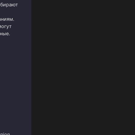
ыбирают
аниям.
могут
ные.
nion