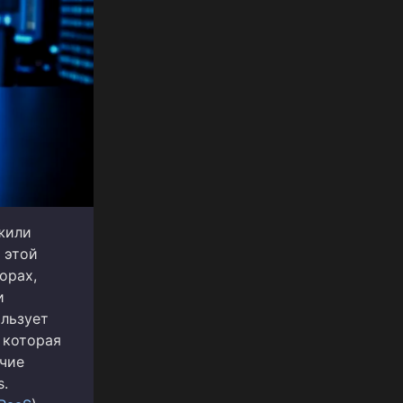
жили
 этой
орах,
и
льзует
 которая
ичие
s.