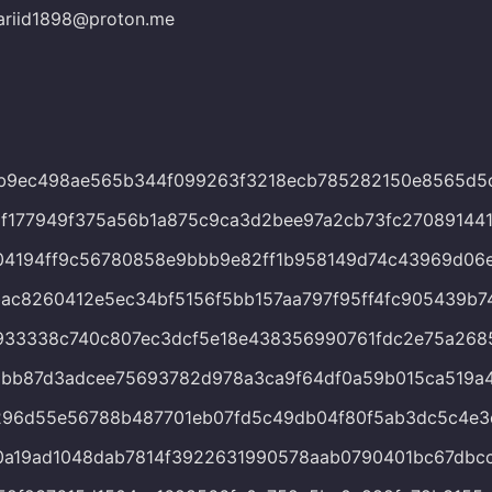
tariid1898@proton.me
b9ec498ae565b344f099263f3218ecb785282150e8565d5
f177949f375a56b1a875c9ca3d2bee97a2cb73fc27089144
04194ff9c56780858e9bbb9e82ff1b958149d74c43969d06
ac8260412e5ec34bf5156f5bb157aa797f95ff4fc905439b7
933338c740c807ec3dcf5e18e438356990761fdc2e75a268
dbb87d3adcee75693782d978a3ca9f64df0a59b015ca519a
296d55e56788b487701eb07fd5c49db04f80f5ab3dc5c4e3
0a19ad1048dab7814f3922631990578aab0790401bc67dbc