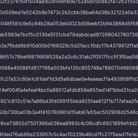
2f237615d1504aa1628566fe0e752a5bc0c882fa72b3155c
d0d509ed7e5242b9b7473c2b2cbb36ba64d38b32122a0a3
1048f581c9e5c64b28a053eb0023d58eebf2b943868d5f6
ab5993e7bcf5c0130e5f31cbd79dabdcad97268042780726
a3a7fbdd9b910d00b0169328c5d2facc10dc17b4378612ffa
8657c78bef6879908526a2a2c6c31ab2f0517fcc5f3f6aa5
0568e40086fd817766a503bfe130c805748e78807049858
7c27a52c80e1c61def1d3d5e6dbae0e4eaeacf1a493908ffd
4ef004fa4efeef4bc0a86012afdb858e855ed14f1bbd31ca2
921c812c51e7a86bd3fd0691f5bba925fae612f1b717afaa2f
50b730ba03b3a4f410760961d15eb87e55ec502908d2546
98ce73802d7501366a036ea8993c4c06cdfc6921899efdd2
dfded76ab99a233957c5c4acf0229b46cd7fc2175ead7fe1e