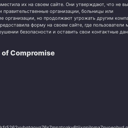
зместила их на своем сайте. Они утверждают, что не в
ли правительственные организации, больницы или
е организации, но продолжают угрожать другим комп
редоставила форму на своем сайте, где пользователи 
рушении безопасности и оставить свои контактные дан
s of Compromise
bllrfr5262yvbgtqoyq76s7mpztcqkv6tjjxgpilpma7nyoeohyd.o