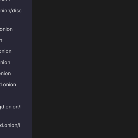
nion/disc
onion
n
onion
nion
onion
d.onion
d.onion/l
.onion/l