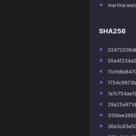
martina.les
SHA256
02472036d
05e4f234a0
11cfd8e847
1754c9973b
1a7c754ae1
29a25e971
3156ee399
36e3c83e5