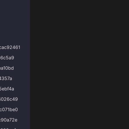
cac92461
16c5a9
ea10bd
4357a
5ebf4a
4026c49
c071be0
c90a72e