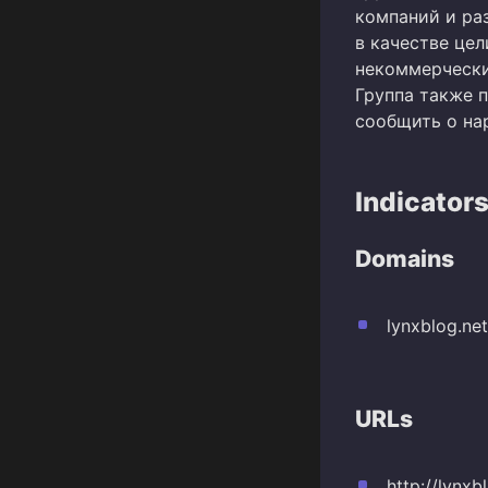
компаний и ра
в качестве це
некоммерчески
Группа также п
сообщить о на
Indicator
Domains
lynxblog.net
URLs
http://lynx