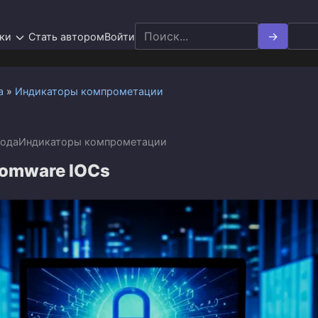
Search
ки
Стать автором
Войти
for:
а
»
Индикаторы компрометации
года
Индикаторы компрометации
somware IOCs