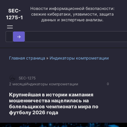
Перейти
Новости информационной безопасности:
к
SEC-
свежие кибератаки, уязвимости, защита
контенту
1275-1
данных и экспертные анализы.
Search
for:
Главная страница
»
Индикаторы компрометации
SEC-1275
2 месяца
Индикаторы компрометации
0
Крупнейшая в истории кампания
мошенничества нацелилась на
болельщиков чемпионата мира по
футболу 2026 года