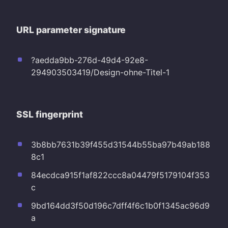
URL parameter signature
?aedda9bb-276d-49d4-92e8-
294903503419/Design-ohne-Titel-1
SSL fingerprint
3b8bb7631b39f455d31544b55ba97b49ab188
8c1
84ecdca915f1af822ccc8a04479f5179104f353
c
9bd164dd3f50d196c7dff4f6c1b0f1345ac96d9
a