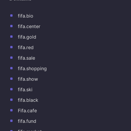
fifa.bio
fifa.center
fifa.gold
fifa.red
fifa.sale
fifa.shopping
fifa.show
fifa.ski
fifa.black
Fifa.cafe
fifa.fund