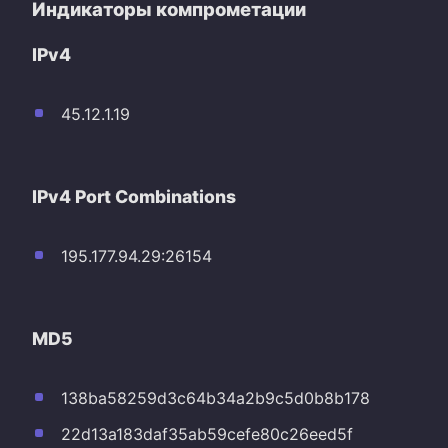
Индикаторы компрометации
IPv4
45.12.1.19
IPv4 Port Combinations
195.177.94.29:26154
MD5
138ba58259d3c64b34a2b9c5d0b8b178
22d13a183daf35ab59cefe80c26eed5f