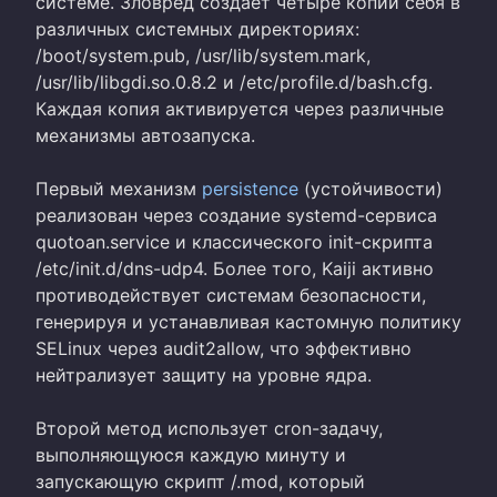
системе. Зловред создает четыре копии себя в
различных системных директориях:
/boot/system.pub, /usr/lib/system.mark,
/usr/lib/libgdi.so.0.8.2 и /etc/profile.d/bash.cfg.
Каждая копия активируется через различные
механизмы автозапуска.
Первый механизм
persistence
(устойчивости)
реализован через создание systemd-сервиса
quotoan.service и классического init-скрипта
/etc/init.d/dns-udp4. Более того, Kaiji активно
противодействует системам безопасности,
генерируя и устанавливая кастомную политику
SELinux через audit2allow, что эффективно
нейтрализует защиту на уровне ядра.
Второй метод использует cron-задачу,
выполняющуюся каждую минуту и
запускающую скрипт /.mod, который