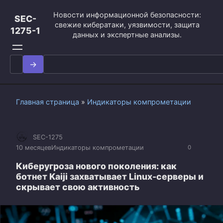
Перейти
Новости информационной безопасности:
к
SEC-
свежие кибератаки, уязвимости, защита
контенту
1275-1
данных и экспертные анализы.
Search
for:
Главная страница
»
Индикаторы компрометации
SEC-1275
10 месяцев
Индикаторы компрометации
0
Киберугроза нового поколения: как
ботнет Kaiji захватывает Linux-серверы и
скрывает свою активность