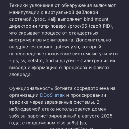
Техники уклонения от обнаружения включают
манипуляции с виртуальной файловой
системой /proc. Kaiji выполняет bind mount
директории /tmp поверх /proc/55 (свой PID),
что скрывает процесс от стандартных
инструментов мониторинга. Дополнительно
внедряется скрипт gateway.sh, который
переопределяет ключевые системные утилиты
- ps, ss, netstat, find и другие - фильтруя из их
вывода информацию о процессах и файлах
зловреда.
Функциональность ботнета сосредоточена на
организации
DDoS-атак
и проксировании
трафика через зараженные системы. В
наблюдаемой атаке использовался домен
su6s.su, зарегистрированный в августе 2025
года, с поддоменом else.su6s[.]su,