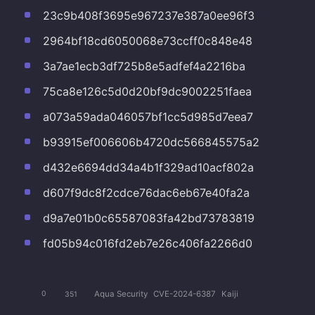
23c9b408f3695e967237e387a0ee96f3
2964bf18cd6050068e73ccff0c848e48
3a7ae1ecb3df725b8e5adfef4a2216ba
75ca8e126c5d0d20bf9dc9002251faea
a073a59ada046057bf1cc5d985d7eea7
b93915ef006606b4720dc566845575a2
d432e6694dd34a4b1f329ad10acf802a
d607f9dc8f2cdce76dac6eb67e40fa2a
d9a7e01b0c65587083fa42bd73783819
fd05b94c016fd2eb7e26c406fa2266d0
Aqua Security
CVE-2024-6387
Kaiji
0
351