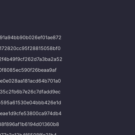
91a94bb90b026ef01ae872
172820cc95f28815058bf0
2f4b49f9cf262d7a3ba2a52
f0f8085ec590f26beaa9af
e0e028aa181acd64b701a0
35c2fb6b7e26c7dfadd9ec
b595a61530e04bbb426e1d
eae1d9cfe53800ca974db4
88f896af1b6194d01360b8
977c3a12b4f6508ffe21b4