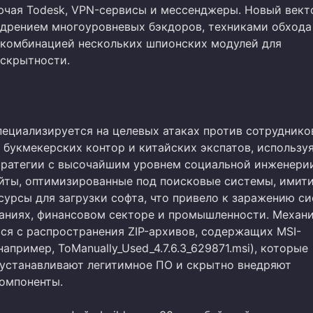
ючая Todesk, VPN-сервисы и мессенджеры. Новый вект
едрением многоуровневых бэкдоров, техниками обхода
 комбинацией нескольких шпионских модулей для
скрытности.
пециализируется на целевых атаках против сотруднико
 букмекерских контор и китайских экспатов, использу
ратегии с высочайшим уровнем социальной инженерии
йты, оптимизированные под поисковые системы, имит
сурсы для загрузки софта, что привело к заражению си
аниях, финансовом секторе и промышленности. Механ
тся с распространения ZIP-архивов, содержащих MSI-
апример, ToManually_Used_4.7.6.3_629871.msi), которые
устанавливают легитимное ПО и скрытно внедряют
омпоненты.