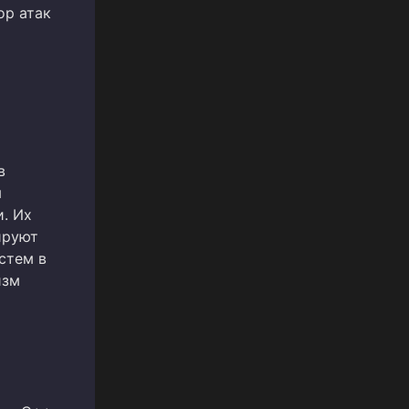
ор атак
в
я
. Их
ируют
стем в
изм