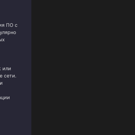
ия ПО с
гулярно
ых
k или
е сети.
и
ации