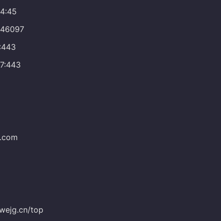
24:45
0:46097
2:443
17:443
k.com
pwejg.cn/top