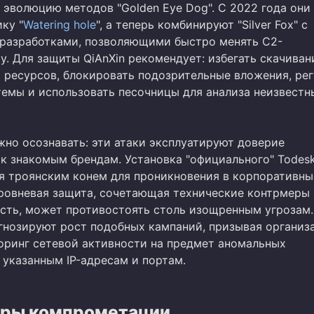
 эволюцию методов "Golden Eye Dog". С 2022 года они
ку "
Watering hole
", а теперь комбинируют "Silver Fox" с
разработками, позволяющими быстро менять C2-
у. Для защиты QiAnXin рекомендует: избегать скачиван
 ресурсов, блокировать подозрительные вложения, ре
темы и использовать песочницы для анализа неизвестн
жно осознавать: эти атаки эксплуатируют доверие
 к знакомым брендам. Установка "официального" Todes
я троянским конем для проникновения в корпоративны
ровневая защита, сочетающая технические контрмеры 
сть, может противостоять столь изощренным угрозам.
гнозируют рост подобных кампаний, призывая организ
оринг сетевой активности на предмет аномальных
 указанным IP-адресам и портам.
ры компрометации