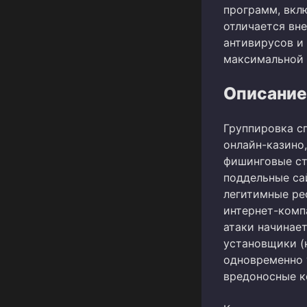
программ, вкл
отличается вн
антивирусов и
максимальной 
Описание
Группировка с
онлайн-казино,
фишинговые ст
поддельные са
легитимные ре
интернет-комп
атаки начинае
установщики (н
одновременно 
вредоносные к