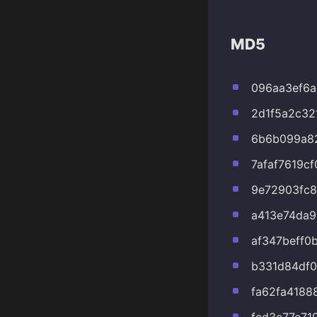
MD5
096aa3ef6a
2d1f5a2c32
6b6b099a8
7afaf7619c
9e72903fc8
a413e74da9
af347beff0
b331d84df0
fa62fa4188
fcd3e77e71