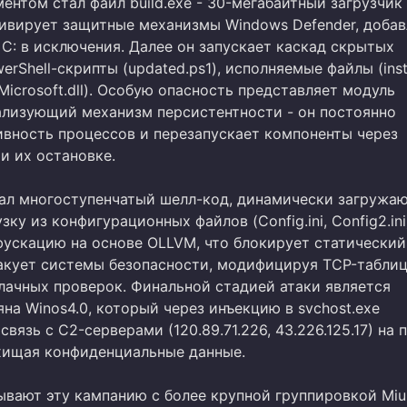
нтом стал файл build.exe - 30-мегабайтный загрузчик
ивирует защитные механизмы Windows Defender, добав
C: в исключения. Далее он запускает каскад скрытых
erShell-скрипты (updated.ps1), исполняемые файлы (inst
Microsoft.dll). Особую опасность представляет модуль
реализующий механизм персистентности - он постоянно
ивность процессов и перезапускает компоненты через
ри их остановке.
ал многоступенчатый шелл-код, динамически загружа
зку из конфигурационных файлов (Config.ini, Config2.ini
фускацию на основе OLLVM, что блокирует статический
акует системы безопасности, модифицируя TCP-табли
лачных проверок. Финальной стадией атаки является
на Winos4.0, который через инъекцию в svchost.exe
связь с C2-серверами (120.89.71.226, 43.226.125.17) на 
хищая конфиденциальные данные.
ывают эту кампанию с более крупной группировкой Miu