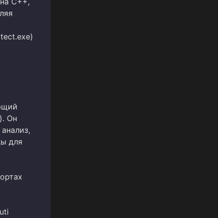
 на C++,
ляя
tect.exe)
ющий
). Он
 анализ,
цы для
портах
uti