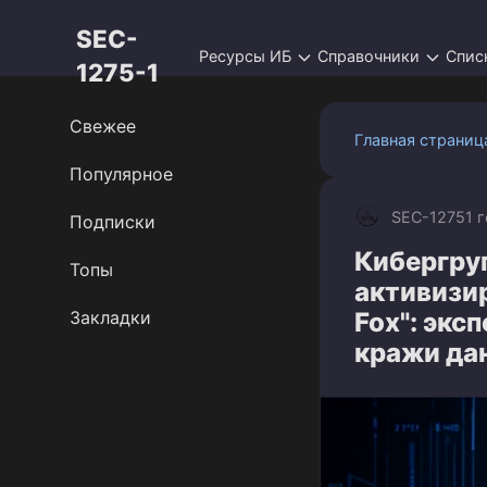
Перейти
SEC-
к
Ресурсы ИБ
Справочники
Спис
контенту
1275-1
Свежее
Главная страниц
Популярное
SEC-1275
1 
Подписки
Кибергруп
Топы
активизир
Закладки
Fox": эк
кражи да