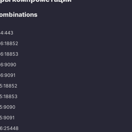
Combinations
44:443
26:18852
26:18853
26:9090
26:9091
.5:18852
.5:18853
.5:9090
.5:9091
16:25448