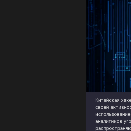
Китайская хаке
своей активно
использованием
аналитиков уг
распространяю