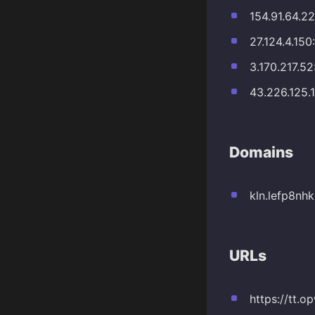
154.91.64.2
27.124.4.15
3.170.217.5
43.226.125.
Domains
kln.lefp8nh
URLs
https://tt.o