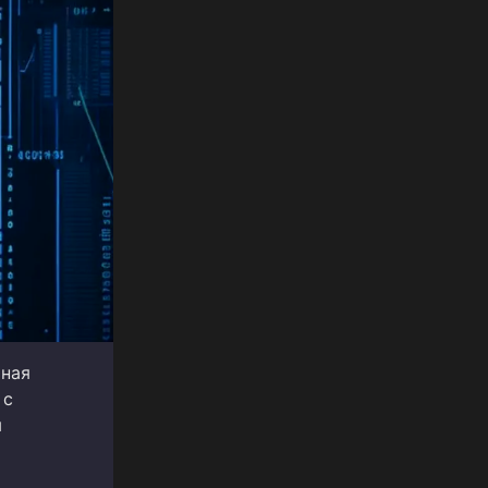
тная
 с
м