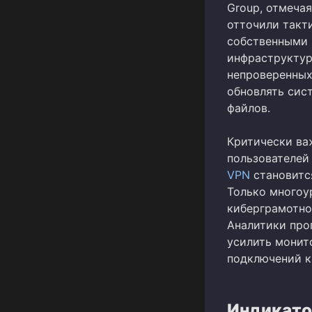
Group, отмечая
отточили такти
собственными 
инфраструктур
непроверенных
обновлять сис
файлов.
Критически ва
пользователей
VPN
становитс
Только многоу
киберграмотно
Аналитики про
усилить монит
подключений к
Индикато