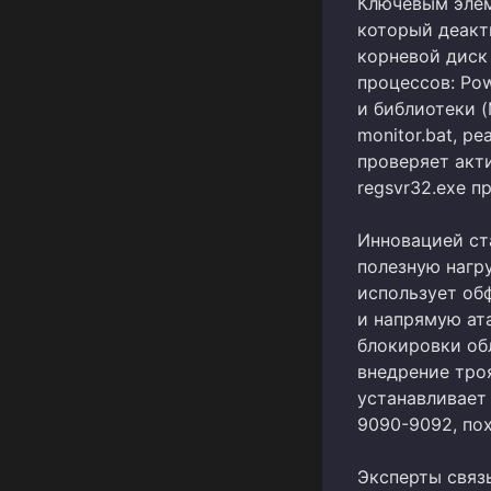
Ключевым элеме
который деакт
корневой диск 
процессов: Pow
и библиотеки (
monitor.bat, 
проверяет акт
regsvr32.exe п
Инновацией ст
полезную нагру
использует об
и напрямую ат
блокировки об
внедрение троя
устанавливает 
9090-9092, по
Эксперты связ