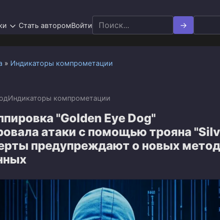
Search
ки
Стать автором
Войти
for:
а
»
Индикаторы компрометации
год
Индикаторы компрометации
пировка "Golden Eye Dog"
овала атаки с помощью трояна "Silv
сперты предупреждают о новых мето
нных