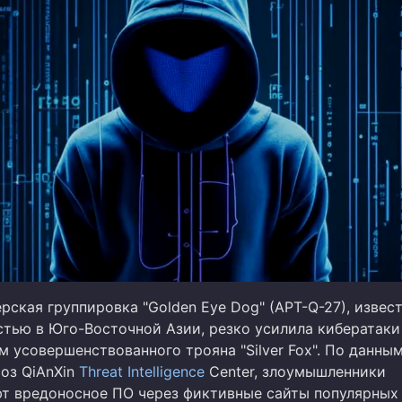
рская группировка "Golden Eye Dog" (APT-Q-27), извес
стью в Юго-Восточной Азии, резко усилила кибератаки
 усовершенствованного трояна "Silver Fox". По данны
роз QiAnXin
Threat Intelligence
Center, злоумышленники
т вредоносное ПО через фиктивные сайты популярных