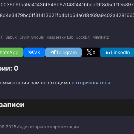
0039b9fba9a4143bf549b67048f441bbebf9f8d5cff1e5397
8d4e3479bc0ff31413621fb4b1b64a618469a9402a428166
PT
Babuk
Crypt Ghouls
Kaspersky Lab
LockBit
Mimikatz
hatsApp
VK
Telegram
X
LinkedIn
ии: 0
комментария вам необходимо
авторизоваться
.
записи
.06.2025
Индикаторы компрометации