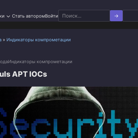
Search
ки
Стать автором
Войти
for:
а
»
Индикаторы компрометации
года
Индикаторы компрометации
uls APT IOCs