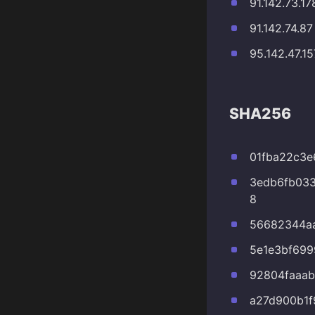
91.142.73.17
91.142.74.87
95.142.47.15
SHA256
01fba22c3e
3edb6fb03
8
56682344a
5e1e3bf699
92804faaa
a27d900b1