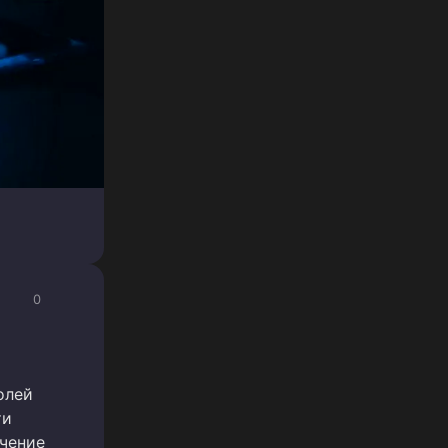
0
олей
ти
чение