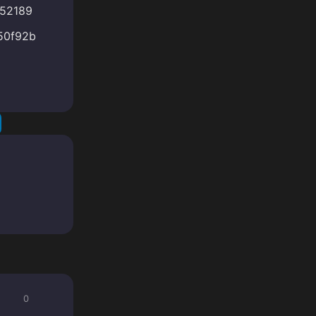
52189
50f92b
0