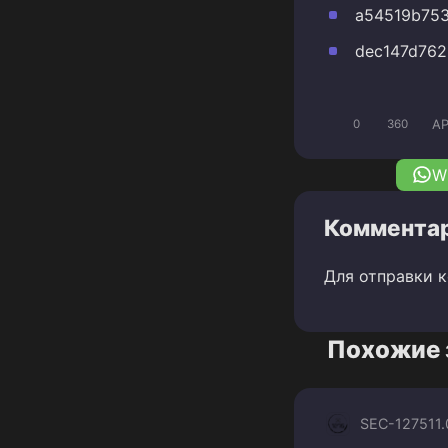
a54519b753
dec147d762
A
0
360
W
Комментар
Для отправки 
Похожие 
SEC-1275
11