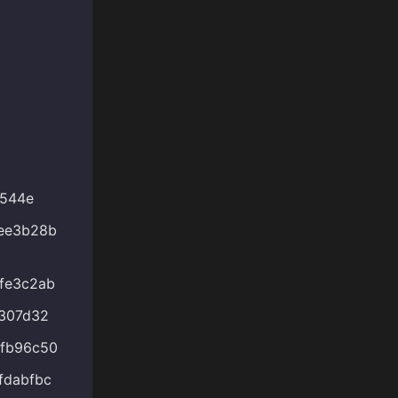
2544e
ee3b28b
fe3c2ab
307d32
fb96c50
fdabfbc