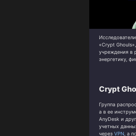
Исследователи
«Crypt Ghouls»
учреждения в 
энергетику, ф
Crypt Gho
Группа распро
а в ее инструм
AnyDesk и дру
учетных данны
через
VPN
, а 