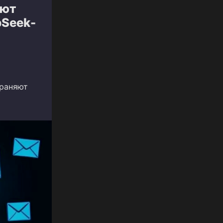
яют
pSeek-
траняют