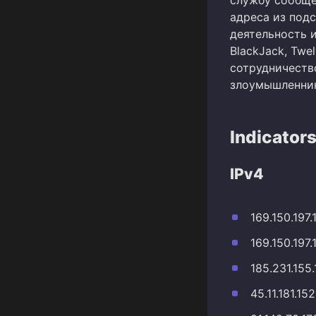
службу сообще
адреса из подс
деятельность 
BlackJack, Twe
сотрудничеств
злоумышленни
Indicator
IPv4
169.150.197.
169.150.197.
185.231.155
45.11.181.152