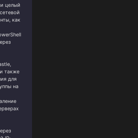
ли целый
 сетевой
нты, как
werShell
ерез
stle,
ни также
ия для
уппы на
даление
ерверах
через