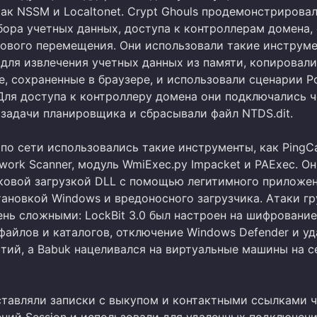
как NSSM и Localtonet. Crypt Ghouls продемонстрирова
бора учетных данных, доступа к контроллерам домена,
кового перемещения. Они использовали такие инструме
 для извлечения учетных данных из памяти, копировали
, сохраненные в браузере, и использовали сценарии Po
 Для доступа к контроллеру домена они подключались ч
 задачи планировщика и сбрасывали файл NTDS.dit.
по сети использовались такие инструменты, как PingCa
twork Scanner, модуль WmiExec.py Impacket и PAExec. О
ковой загрузкой DLL с помощью легитимного приложен
тановкой Windows и вредоносного загрузчика. Атаки гр
ень сложными: LockBit 3.0 был настроен на шифрование
файлов и каталогов, отключение Windows Defender и у
тий, а Babuk нацеливался на виртуальные машины на с
оставляли записки с выкупом и контактными ссылками 