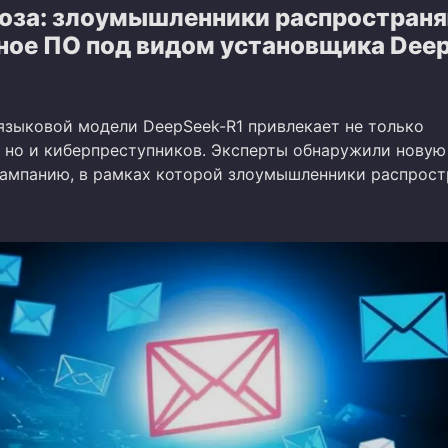
роза: злоумышленники распростран
ное ПО под видом установщика Dee
языковой модели DeepSeek-R1 привлекает не только
, но и киберпреступников. Эксперты обнаружили новую
ампанию, в рамках которой злоумышленники распрос