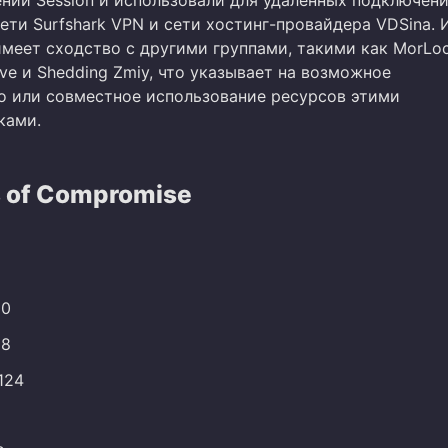
ний Session и использовали для удаленных подключени
ети Surfshark VPN и сети хостинг-провайдера VDSina. 
имеет сходство с другими группами, такими как MorLoc
lve и Shedding Zmiy, что указывает на возможное
о или совместное использование ресурсов этими
ками.
s of Compromise
10
18
.124