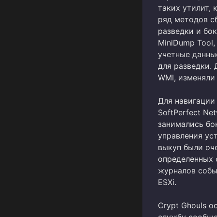
таких утилит, 
ряд методов с
разведки и бо
MiniDump Tool,
учетные данные
для разведки.
WMI, изменяли
Для навигации 
SoftPerfect Ne
занимались бо
управления ус
выкуп были оч
определенных 
журналов собы
ESXi.
Crypt Ghouls 