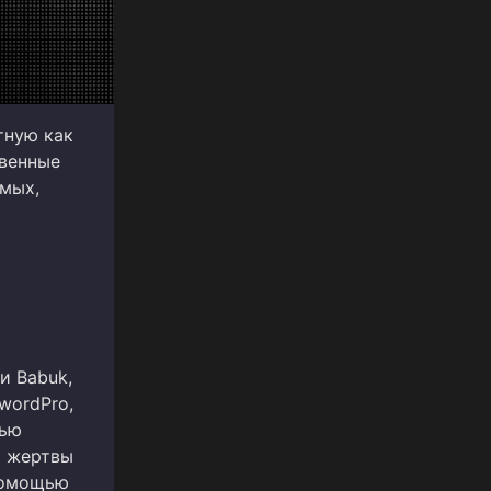
тную как
твенные
емых,
и Babuk,
swordPro,
щью
м жертвы
помощью