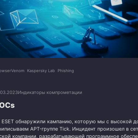
owserVenom
Kaspersky Lab
Phishing
.03.2023
Индикаторы компрометации
IOCs
 ESET обнаружили кампанию, которую мы с высокой д
риписываем APT-группе Tick. Инцидент произошел в се
ской компании, разрабатывающей программное обеспе