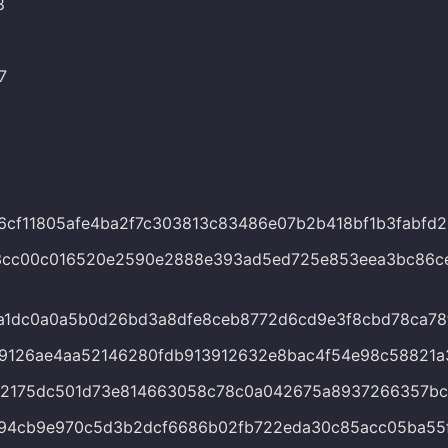
8
7
6cf11805afe4ba2f7c303813c83486e07b2b418bf1b3fabfd
3cc00c016520e2590e2888e393ad5ed725e853eea3bc86c
a1dc0a0a5b0d26bd3a8dfe8ceb8772d6cd9e3f8cbd78ca78
9126ae4aa52146280fdb913912632e8bac4f54e98c58821a
b2175dc501d73e814663058c78c0a042675a8937266357bc
f94cb9e970c5d3b2dcf6686b02fb722eda30c85acc05ba55