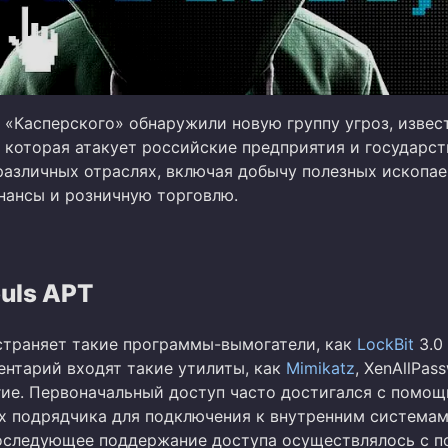
 «Касперского» обнаружили новую группу угроз, извес
, которая атакует российские предприятия и государс
различных отраслях, включая добычу полезных ископа
инансы и розничную торговлю.
uls APT
страняет такие программы-вымогатели, как
LockBit
3.0 
ентарий входят такие утилиты, как
Mimikatz
, XenAllPas
гие. Первоначальный доступ часто достигался с помо
х подрядчика для подключения к внутренним система
последующее поддержание доступа осуществлялось с 