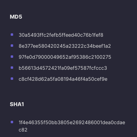
MD5
30a5493ffc2fefb5ffeed40c76b1fef8
8e377ee580420245a23222c34beef1a2
97fe0d79000049652af95386c2100275
b56613d4572421fa09ef57587fcfccc3
c8cf428d62a5fa08194a46f4a50cef9e
SHA1
1f4e46355f50bb3805e2692486001dea0cdae
c82