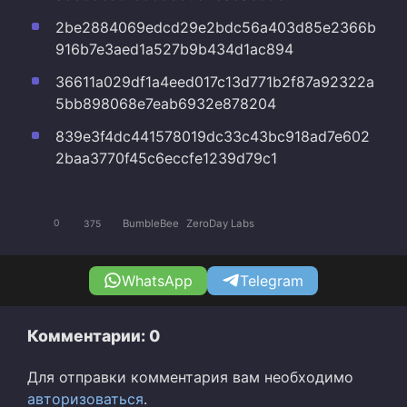
2be2884069edcd29e2bdc56a403d85e2366b
916b7e3aed1a527b9b434d1ac894
36611a029df1a4eed017c13d771b2f87a92322a
5bb898068e7eab6932e878204
839e3f4dc441578019dc33c43bc918ad7e602
2baa3770f45c6eccfe1239d79c1
BumbleBee
ZeroDay Labs
0
375
WhatsApp
Telegram
Комментарии: 0
Для отправки комментария вам необходимо
авторизоваться
.