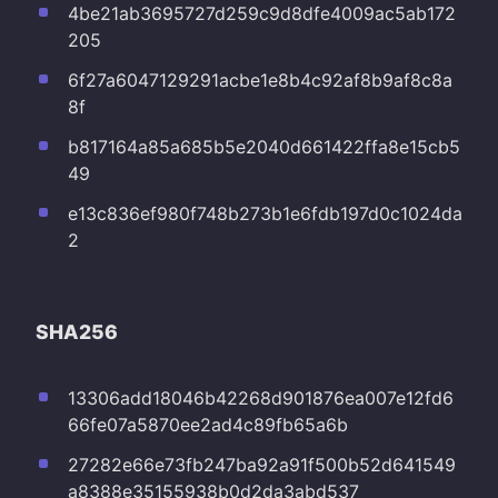
4be21ab3695727d259c9d8dfe4009ac5ab172
205
6f27a6047129291acbe1e8b4c92af8b9af8c8a
8f
b817164a85a685b5e2040d661422ffa8e15cb5
49
e13c836ef980f748b273b1e6fdb197d0c1024da
2
SHA256
13306add18046b42268d901876ea007e12fd6
66fe07a5870ee2ad4c89fb65a6b
27282e66e73fb247ba92a91f500b52d641549
a8388e35155938b0d2da3abd537