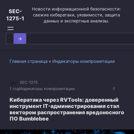
Перейти
Новости информационной безопасности:
к
SEC-
свежие кибератаки, уязвимости, защита
контенту
1275-1
данных и экспертные анализы.
Search
for:
Главная страница
»
Индикаторы компрометации
SEC-1275
1 год
Индикаторы компрометации
0
Кибератака через RVTools: доверенный
инструмент IT-администрирования стал
вектором распространения вредоносного
ПО Bumblebee