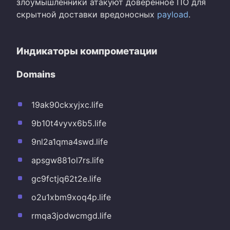
злоумышленники атакуют доверенное ПО для
скрытной доставки вредоносных
payload
.
Индикаторы компрометации
Domains
19ak90ckxyjxc.life
9b10t4vyvx6b5.life
9nl2a1qma4swd.life
apsgw881ol7rs.life
gc9fctjq62t2e.life
o2u1xbm9xoq4p.life
rmqa3jodwcmgd.life