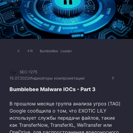
BumbleBee
Loader
0
416
SEC-1275
15.07.2022
Индикаторы компрометации
0
Bumblebee Malware IOCs - Part 3
В прошлом месяце группа анализа угроз (TAG)
Google сообщила о том, что EXOTIC LILY
использует службы передачи файлов, такие
как TransferNow, TransferXL, WeTransfer или
OneDrive, для распространения вредоносного