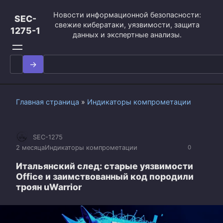
Перейти
Новости информационной безопасности:
к
SEC-
свежие кибератаки, уязвимости, защита
контенту
1275-1
данных и экспертные анализы.
Search
for:
Главная страница
»
Индикаторы компрометации
SEC-1275
2 месяца
Индикаторы компрометации
0
Итальянский след: старые уязвимости
Office и заимствованный код породили
троян uWarrior