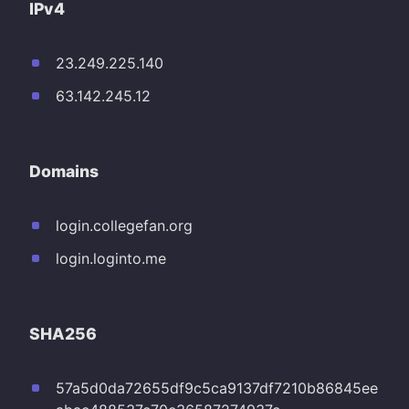
IPv4
23.249.225.140
63.142.245.12
Domains
login.collegefan.org
login.loginto.me
SHA256
57a5d0da72655df9c5ca9137df7210b86845ee