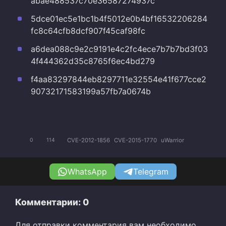
abae488537c70e36587274937c
5dce01ec5e1bc1b4f5012e0b4bf16532206284
fc8c64cfb8dcf907f45caf98fc
a6dea088c9e2c9191e4c2fc4ece7b7b7bd3f03
4f444362d35c8765f6ec4bd279
f4aa83297844eb8297711e32554e41f677cce2
90732171583199a57fb7a0674b
CVE-2012-1856
CVE-2015-1770
uWarrior
0
114
WhatsApp
Telegram
Комментарии: 0
Для отправки комментария вам необходимо