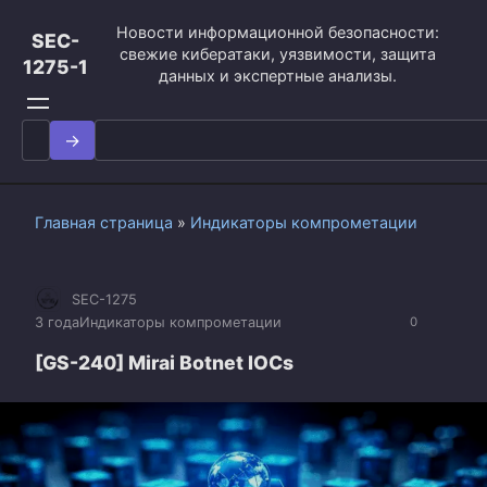
Перейти
Новости информационной безопасности:
к
SEC-
свежие кибератаки, уязвимости, защита
контенту
1275-1
данных и экспертные анализы.
Search
for:
Главная страница
»
Индикаторы компрометации
SEC-1275
3 года
Индикаторы компрометации
0
[GS-240] Mirai Botnet IOCs