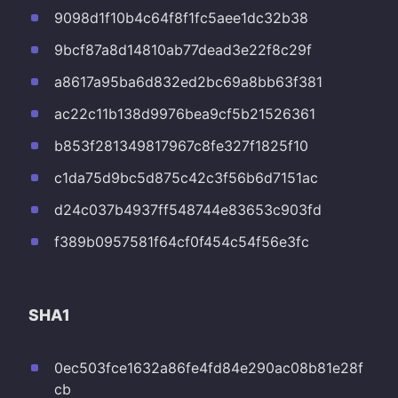
9098d1f10b4c64f8f1fc5aee1dc32b38
9bcf87a8d14810ab77dead3e22f8c29f
a8617a95ba6d832ed2bc69a8bb63f381
ac22c11b138d9976bea9cf5b21526361
b853f281349817967c8fe327f1825f10
c1da75d9bc5d875c42c3f56b6d7151ac
d24c037b4937ff548744e83653c903fd
f389b0957581f64cf0f454c54f56e3fc
SHA1
0ec503fce1632a86fe4fd84e290ac08b81e28f
cb