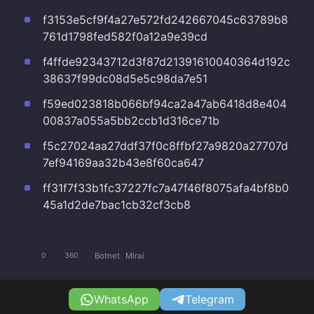
f3153e5cf9f4a27e572fd242667045c63789b8
761d1798fed582f0a12a9e39cd
f4ffde92343712d3f87d21391610040364d192c
38637f99dc08d5e5c98da7e51
f59ed023818b066bf94ca2a47ab6418d8e404
00837a055a5bb2ccb1d316ce71b
f5c27024aa27ddf37f0c8ffbf27a9820a27707d
7ef94169aa32b43e8f60ca647
ff31f7f33b1fc37227fc7a47f46f8075afa4bf8b0
45a1d2de7bac1cb32cf3cb8
Botnet
Mirai
0
360
WhatsApp
Telegram