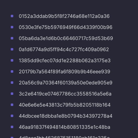
0152a3ddab9b5f8f2746a68e112a0a36
0530e3fe75b5976949f66d4339f00b96
05ba6da3e1d6b0c66460717c59d53b69
0a1d6774a9d5ff94c4c727fc409a0962
1385dd9cfec07dd1e2288b062a3175e3
20179b7a564f89fa6f809b9b46eee939
20a56c9a70364f60139a50e0ede905e9
3c2e6419ce07467786cc3558516a5e6a
40e6e6e5e43813c79fb5b8205118b164
44dbcee18dbba1e8b0794b34397278a4
46aa91837f494814b80851335e1c48ba