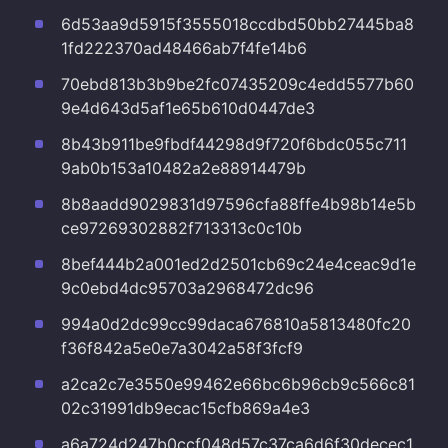
6d53aa9d5915f3555018ccdbd50bb27445ba8
1fd222370ad48466ab7f4fe14b6
70ebd813b3b9be2fc07435209c4edd5577b60
9e4d643d5af1e65b610d0447de3
8b43b911be9fbdf44298d9f720f6bdc055c711
9ab0b153a10482a2e88914479b
8b8aadd9029831d97596cfa88ffe4b98b14e5b
ce97269302882f713313c0c10b
8bef444b2a001ed2d2501cb69c24e4ceac9d1e
9c0ebd4dc95703a2968472dc96
994a0d2dc99cc99daca676810a5813480fc20
f36f842a5e0e7a3042a58f3fcf9
a2ca2c7e3550e99462e66bc6b96cb9c566c81
02c31991db9ecac15cfb869a4e3
a6a724d247b0ccf048d57c37ca6d6f30decec1