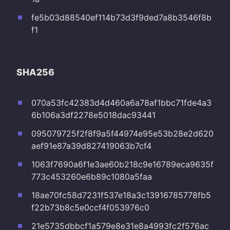
fe5b03d88540ef114b73d3f9ded7a8b3546f8b
f1
SHA256
070a53fc42383d4d460a6a78af1bbc71fde4a3
6b106a3df2278e5018dac93441
095079725f2f8f9a5f44974e95e53b28e2d620
aef91e87a39d827419063b7cf4
1063f7690a6f1e3ae60b218c9e16789eca9635f
773c453260e6b89c1080a5faa
18ae70fc58d7231f537e18a3c13916785778fb5
f22b73b8c5e0ccf4f053976c0
21e5735dbbcf1a579e8e31e8a4993fc2f576ac