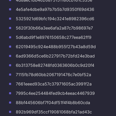
4d8aec1bb4626875151180cb161c335e
4e5afe4dbe9a97b7b5b7d9350f69d436
5325921d69bfc194c3241e8982396cd6
5620f30b66a3ee6afa2a87c7b98697e7
5d6abd9f1e8976150658c277eea62ff9
62019495c924e488b955f27b43a8d59d
6ad9366d5ce6b227917b72bfd24e3bad
6b313758e82748fd0363606b0c9d20f4
7115fb78d60bb2067191476c7e0bf52a
7661eeed93ca57c37971605ac3991f2a
7995c4ee254484fed9cb4eeac4467939
88bf445606bf7f04df51f4f4b8b60cda
892b969df35ccf19081068bfa21ad43c