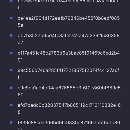
be25517de2a174f11349abce66f52ea81ac9dab
b
ce4ea2f904d172ee1b79846be458f8b8edf085
5a
d07b3527b95d4fc8afef742a47d239f1586359
c2
e117a451c48c2783d6a3bae85f91469c6ed2b4
91
e9c556d746a285f4177218575f2074fc4127a6f
f
e9e9da1ed4b04aa676585b3f6f0e860bf889c5
60
efd7bedc0b82837547b8651f9c1712110882e16
8
f839e88cea3d6bdbfc9830e871667bbfbc1b86
1a