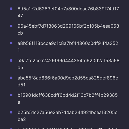
8d5a1e2d6283ef04b7a800dcac76b839f74d17
47
96a45ebf7d7f3063d299166bf2c105b4eea058
cb
a8b58f118bcce9c1c8a7bf44360c0df91f4a252
1
a9a7fc2cea2429f66d444254fc920d2a153a68
d5
abe55f8ad886f6a00d9eb2d55ca825def896e
d51
b15901dcff638cdff6bd4d2f13c7b2ff4b29385
a
b25b51c27a56e3ab7d4ab244921bcea13205c
be2