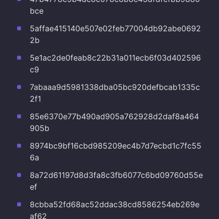
bce
5affae415140e507e02feb77004db92abe0692
2b
5e1ac2de0feab8c22b31a011ecb6f03d402596
c9
7abaaa9d5981338dba05bc920defbcab1335c
2f1
85e6370e77b490ad905a762928d2daf8a464
905b
8974bc9bf16cbd985209ec4b7d7ecbd1c7fc55
6a
8a72d61197d8d3fa8c3fb6077c6bd09760d55e
ef
8cbba52fd68ac52ddac38cd8586254eb269e
af62