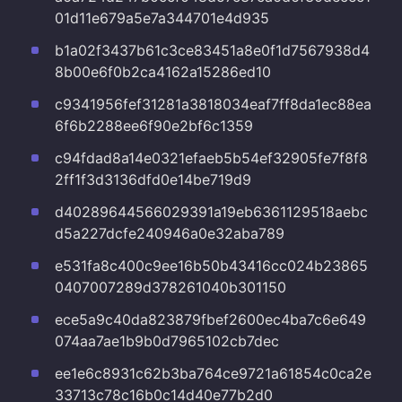
01d11e679a5e7a344701e4d935
b1a02f3437b61c3ce83451a8e0f1d7567938d4
8b00e6f0b2ca4162a15286ed10
c9341956fef31281a3818034eaf7ff8da1ec88ea
6f6b2288ee6f90e2bf6c1359
c94fdad8a14e0321efaeb5b54ef32905fe7f8f8
2ff1f3d3136dfd0e14be719d9
d40289644566029391a19eb6361129518aebc
d5a227dcfe240946a0e32aba789
e531fa8c400c9ee16b50b43416cc024b23865
0407007289d378261040b301150
ece5a9c40da823879fbef2600ec4ba7c6e649
074aa7ae1b9b0d7965102cb7dec
ee1e6c8931c62b3ba764ce9721a61854c0ca2e
33713c78c16b0c14d40e77b2d0