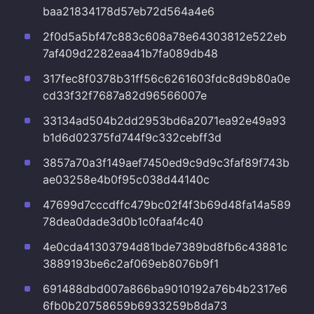
baa21834178d57eb72d564a4e6
2f0d5a5bf47c883c608a78e64303812e522eb
7af409d2282eaa41b7fa089db48
317fec8f0378b31ff56c6261603fdc8d9b80a0e
cd33f32f7687a82d96566007e
33134ad504b2dd2953bd6a2071ea92e49a93
b1d6d02375fd744f9c332cebff3d
3857a70a3f149aef7450ed9c9d9c3faf89f743b
ae03258e4b0f95c038d44140c
47699d7cccdffc479bc02f4f3b69d48fa14a589
78dea0dade3d0b1c0faaf4c40
4e0cda41303794d81bde7389bd8fb6c43881c
3889193be6c2af069eb8076b9f1
691488dbd007a866ba9010192a76b4b2317e6
6fb0b20758659b6933259b8da73