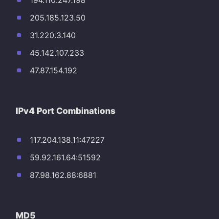
194.110.247.198
205.185.123.50
31.220.3.140
45.142.107.233
47.87.154.192
IPv4 Port Combinations
117.204.138.11:47227
59.92.161.64:51592
87.98.162.88:6881
MD5