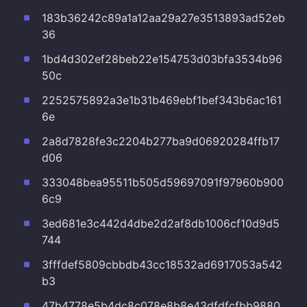
183b36242c89a1a12aa29a27e3513893ad52eb
36
1bd4d302ef28beb22e154753d03bfa3534b96
50c
2252575892a3e1b31b469ebf1bef343b6ac161
6e
2a8d7828fe3c2204b277ba9d06920284ffb17
d06
333048bea95511b505d59697091f97960b900
6c9
3ed681e3c442d4dbe2d2af8db1006cf10d9d5
744
3fffdef5809cbbdb43cc18532ad6917053a542
b3
47b4778e5b4dc8c078e8b8e43dfdfcfbb9880