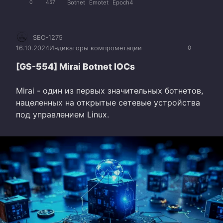
Botnet
Emotet
Epoch4
0
457
SEC-1275
16.10.2024
Индикаторы компрометации
0
[GS-554] Mirai Botnet IOCs
Mirai - один из первых значительных ботнетов,
нацеленных на открытые сетевые устройства
под управлением Linux.