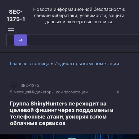
Перейти
Новости информационной безопасности:
к
SEC-
свежие кибератаки, уязвимости, защита
контенту
1275-1
данных и экспертные анализы.
Search
for:
Главная страница
»
Индикаторы компрометации
SEC-1275
5 месяцев
Индикаторы компрометации
0
Группа ShinyHunters переходит на
целевой фишинг через поддомены и
телефонные атаки, ускоряя взлом
облачных сервисов