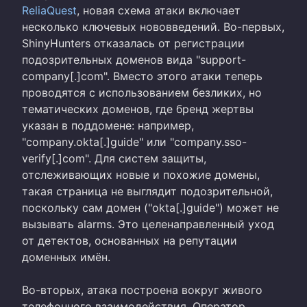
ReliaQuest
, новая схема атаки включает
несколько ключевых нововведений. Во-первых,
ShinyHunters отказалась от регистрации
подозрительных доменов вида "support-
company[.]com". Вместо этого атаки теперь
проводятся с использованием безликих, но
тематических доменов, где бренд жертвы
указан в поддомене: например,
"company.okta[.]guide" или "company.sso-
verify[.]com". Для систем защиты,
отслеживающих новые и похожие домены,
такая страница не выглядит подозрительной,
поскольку сам домен ("okta[.]guide") может не
вызывать alarms. Это целенаправленный уход
от детектов, основанных на репутации
доменных имён.
Во-вторых, атака построена вокруг живого
телефонного взаимодействия. Оператор,