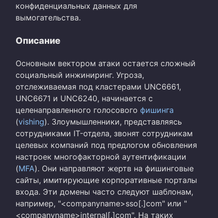
конфиденциальных данных для
вымогательства.
Описание
Основным вектором атаки остается сложный
социальный инжиниринг. Угроза,
отслеживаемая под кластерами UNC6661,
UNC6671 и UNC6240, начинается с
целенаправленного голосового
фишинга
(
vishing
). Злоумышленники, представляясь
сотрудниками IT-отдела, звонят сотрудникам
целевых компаний под предлогом обновления
настроек многофакторной аутентификации
(
MFA
). Они направляют жертв на фишинговые
сайты, имитирующие корпоративные порталы
входа. Эти домены часто следуют шаблонам,
например, "<companyname>sso[.]com" или "
<companyname>internal[.]com". На таких