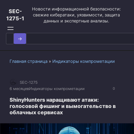
Перейти
Новости информационной безопасности:
к
SEC-
свежие кибератаки, уязвимости, защита
контенту
1275-1
данных и экспертные анализы.
Search
for:
Главная страница
»
Индикаторы компрометации
SEC-1275
6 месяцев
Индикаторы компрометации
0
ShinyHunters наращивают атаки:
голосовой фишинг и вымогательство в
облачных сервисах