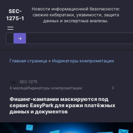
Перейти
Новости информационной безопасности:
к
SEC-
свежие кибератаки, уязвимости, защита
контенту
1275-1
данных и экспертные анализы.
Search
for:
Главная страница
»
Индикаторы компрометации
SEC-1275
4 месяца
Индикаторы компрометации
0
Фишинг-кампании маскируются под
сервис EasyPark для кражи платёжных
данных и документов