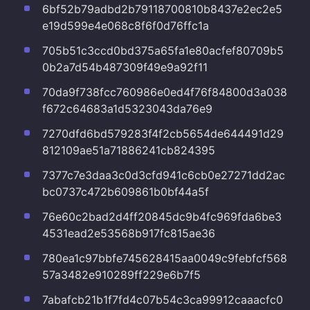
6bf52b79adbd2b79118700810b8437e2ec2e5
e19d599e4e068c8f6f0d76ffc1a
705b51c3ccd0bd375a65fa1e80acfef80709b5
0b2a7d54b487309f49e9a92f11
70da9f738fcc760986e0ed4f76f84800d3a038
f672c64683a1d5323043da76e9
7270dfd6bd579283f4f2cb5654de644491d29
812109ae51a71886241cb824395
7377c7e3daa3c0d3cfd941c6cb0e27271dd2ac
bc0737c472b609861b0bf44a5f
76e60c2bad2d4ff20845dc9b4fc969fda6be3
4531ead2e53568b917fc815ae36
780ea1c97bbfe745628415aa0049c9febfcf568
57a3482e910289ff229e6b7f5
7abafcb21b1f7fd4c07b54c3ca99912caaacfc0