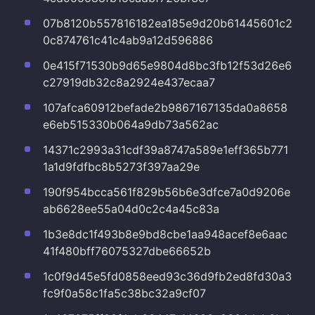
07b8120b557816182ea185e9d20b61445601c2
0c874761c41c4ab9a12d596886
0e415f71530b9d65e9804d8bc3fb12f53d26e6
c27919db32c8a2924e437ecaa7
107afca60912befade2b9867167135da0a8658
e6eb515330b064a9db73a562ac
14371c2993a31cdf39a8747a589e1eff365b771
1a1d9fdfbc8b5273f397aa29e
190f954bcca561f829b56b6e3dfce7a0d9206e
ab6628ee55a04d0c2c4a45c83a
1b3e8dc1f493b8e9bd8cbe1aa948acef8e6aac
41f480bff76075327dbe66652b
1c0f9d45e5fd0858eed93c36d9fb2ed8fd30a3
fc9f0a58c1fa5c38bc32a9cf07