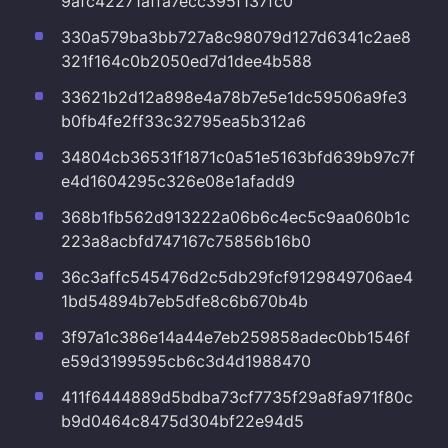
9afc42271affa7ecc395f137fc0
330a579ba3bb727a8c98079d127d6341c2ae8
321f164c0b2050ed7d1dee4b588
33621b2d12a898e4a78b7e5e1dc59506a9fe3
b0fb4fe2ff33c32795ea5b312a6
34804cb36531f1871c0a51e5163bfd639b97c7f
e4d1604295c326e08e1afadd9
368b1fb562d913222a06b6c4ec5c9aa060b1c
223a8acbfd747167c75856b16b0
36c3affc545476d2c5db29fcf9129849706ae4
1bd54894b7eb5dfe8c6b670b4b
3f97a1c386e14a44e7eb259858adec0bb1546f
e59d3199595cb6c3d4d1988470
411f6444889d5bdba73cf7735f29a8fa971f80c
b9d0464c8475d304bf22e94d5