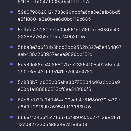
81f19bebf547100950e41511d67e
5980798820124788c99dbbfa6da0e3a1b8bd5
e8f18804a2a0bee6d0bc119c685
5afbfd477f803d1b0de651c1a16ffb7c698ba40
33258276b8e19bfa749b3ffb5
5bba8e7b6f31b3bdd2db9562b327e5e464867
aeb436c268957ecee9690db181d
5c569c68ec4085607b7c23854105a9255dd4
290c8ed43f1d95141f77db4e4781
5c983b71d035b05aba30778804bd6a2db6a9
e00b1e186083813cf6ae513f89f6
64c6bfb31a340464a99acb4c51680070e470c
a649ff29f5db26954bf13963b26
6669f4a455f5c71667f5f8b0e0d627f1398e151
12e08277205a883487c189603