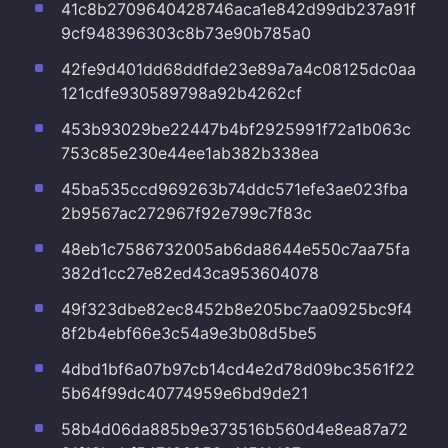
41c8b2709640428746aca1e842d99db237a91f
9cf948396303c8b73e90b785a0
42fe9d401dd68ddfde23e89a7a4c08125dc0aa
121cdfe930589798a92b4262cf
453b93029be22447b4bf2925991f72a1b063c
753c85e230e44ee1ab382b338ea
45ba535ccd969263b74ddc571efe3ae023fba
2b9567ac272967f92e799c7f83c
48eb1c7586732005ab6da8644e550c7aa75fa
382d1cc27e82ed43ca953604078
49f323dbe82ec8452b8e205bc7aa0925bc9f4
8f2b4ebf66e3c54a9e3b08d5be5
4dbd1bf6a07b97cb14cd4e2d78d09bc3561f22
5b64f99dc40774959e6bd9de21
58b4d06da885b9e373516b560d4e8ea87a72