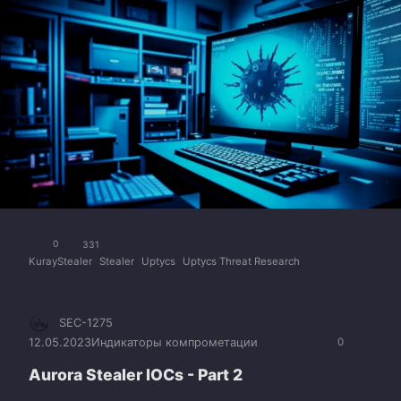
0
331
KurayStealer
Stealer
Uptycs
Uptycs Threat Research
SEC-1275
12.05.2023
Индикаторы компрометации
0
Aurora Stealer IOCs - Part 2