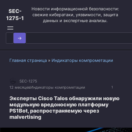
Перейти
Новости информационной безопасности:
к
SEC-
свежие кибератаки, уязвимости, защита
контенту
1275-1
данных и экспертные анализы.
Search
for:
Главная страница
»
Индикаторы компрометации
SEC-1275
12 месяцев
Индикаторы компрометации
1
Эксперты Cisco Talos обнаружили новую
модульную вредоносную платформу
PS1Bot, распространяемую через
malvertising