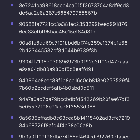
8e7241ba98618ccb4ca015f3673704a8df9cd8
de5aa2e8a287e565479755567b
90588fa7721cc3a381ec2353299beeb991876
6ee38cfbf95bac45e15ef84d81c
90a81e6dd69c7f01bbd6bf74e259a1374bfe36
2bd23445532cf8d044b9739f8b
9304ff7136c030896973b0192c3ff02d47daaa
e9aa04db80a980df5c8eaffd91
943964e8eec89f1b8cb16c0cb813e0253529f4
7b60b2ecdef5afb4b0abd0d511
94a7a0ad7ba79bccbdbfd542269b20fae67df3
5e05537106e91aed6f2553d088
9a5685effadb8c63cea8b14115402ad3cfe7219
84b68726f8afd4f4b38e00a8b
9b3a0f109f96dbc74f65cf464cdc92760c1aaec