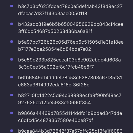
b3c7b3bf625fdce478c0e5def4ab43f8d9e427
dfacac7d37f143b3aae0050118
b432adc819e6b5b65004956929dc843cf4cee
3ff6dc54687d50268d36ba6a81f
b5a97bc726b26c05d76eb6c51505d1e3fe18ee
b7177e2be25854e6d84bda7a02
b5e59c233b825cceaf03b8e902ebdc4d608a
3c3d0ee35a092ef8c17fcb48e6f7
b6fb6849c14dddef78c58c62878d3c67f85f81
c663a3614992eda616cf36f25c
b82710fc1422c5d94c68999e4fa9f90bf49ec7
927636eb12be5933ef0690f354
b9866a44469d7855d114ddfc1b9bdad347dde
c6dfcd5c4878367580e40be87df
b9caa844b3d72842f37a57dffc25df3fe1f6083