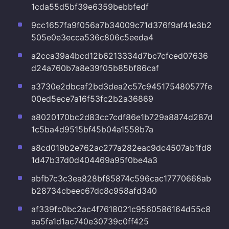
1cda55d5bf39e6359bebbfedf
9cc1657fa9f056a7b34009c71d376f9af41e3b2
505e0e3ecca536c806c5eeda4
a2cca39a4bcd12b6213334d7bc7cfced07636
d24a760b7a8e39f05b85bf86caf
a3730e2dbcaf2bd3dea2c57c945175480577fe
00ed5ece7a16f53fc2b2a36869
a8020170bc2d83cc7cdf86e1b729a8874d287d
1c5ba4d9515bf45b04a1558b7a
a8cd019b2e762ac277a282eac9dc4507ab1fd8
1d47b37d0d404469a95f0be4a3
abfb7c3c3ea828bf85874c596cac17770668ab
b28734cbeec67dc8c958afd340
af339fc0bc2ac4f7618021c9560586164d55c8
aa5fa1d1ac740e30739c0ff425