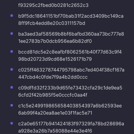
f93295c2fbed0b0281c2652c3
b9f5dc18641151bf70bab31f2acd3409bc149ca
8ff9fcb4edd8e20c0311157bd
ba3aed3af58569b8bf6bafbd360aa73bc777e8
1ee2783b7b0dcb956ea6b82df0
bccd81dc5e2c8eafbf8062561b40f77d63c9f4
98bd20723d9cd68e1526171b79
c025ff463278744795798abc7ed404f38cf167a
447cbd4c0fde7f9a4b2dd0ccc
c09dffd32f233b9d65fe73432cfa29c1de9ea5
6cfd2f42b985f5e0cccfc0aa4f
c1c5e249919865658403854397a6b62593ee
6ab99f4a20ea8ae1e03f1fac5e71
c2a0e65177b941424183f97329fa78bd28696a
a928e3a26b7a58088e44e3e4f6