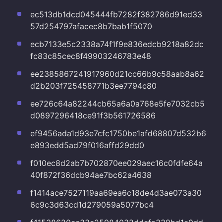
ec513db1dcd045444fb7282f382786d91ed33
57d254797afacec8b7bab1f5070
ecb7133e5c2338a74f1f9e836edcb9218a82dc
fc83c85cec8f49903246783e48
ee2385867241917960d21cc66b9c58aab8a62
d2b203f725458771b3ee7794c80
ee726c64a82244cb65a6a0a768e5fe7032cb5
d0897296418ce91f3b561726586
ef9456ada1d93e7cfc1750be1afd68807d532b6
e893edd5ad79f016affd29dd0
f010ec8d2ab7b702870ee029aec16c0fdfe64a
40f872f36dcb94ae7bc62a4638
f1414ace7527119aa69ea6c18de4d3ae073a30
6c9c3d63cd1d279059a5077bc4