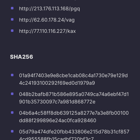
http://213.176.113.168/pgq
http://62.60.178.24/vag
http://77.110.116.227/kax
SHA256
01a94f7403e9e8cbe1cab08c4a1730e79e129d
4c24193100292f69ed0d1979a9
048b2bafb871b586e895a0749ca74a6ebf47d1
901b35730097c7a981d868772e
04b6a4c58ff8db639125a8277e7a3e8fb00100
dd88f299896e24ac0fca928460
05d79a474dfe20fbb433806e215d78b31cf857
4cd955588fb15cadbf720bf3c7