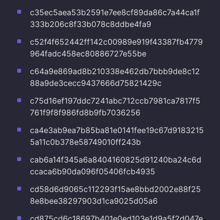
c35ec5aea53b2591e7ee8cf89da86c7a44ca1f
333b206c8f33b078c8ddbe4fa9
c52f4f652442ff142c00989e919f43387fb4779
964fadc458ec80886727e55be
c64a9e869ad8b210338e462db7bbb9de8c12
88a9de3cecc9437666d75821429c
c75d16ef197ddc7241abc712ccb7981ca7817f5
761f9f8f986fd8b9fb7036256
ca4e3ab9ea7b85ba81e0141fee19c67d9183215
5a11c0b378e58749010ff243b
cab6a14f345a6a8404160825d91240ba24c6d
ccaca6b90da096f05406fcb4935
cd58d6d9065c112293f15ae8bbd2002e88f25
8e8bee38297903d1ca9025d05a6
cd875cd6c18697b401e0ed103e1d9a5f2d047e