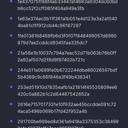
1e437075ff88f4ab33447a14683a9304dcb0bd
b6cc52f2cff065f404a949e3fb
1e63e374ec0b11f361a1b051e4d123e3a2a1040
4ba81cfff912cbd4c96187297
1fe0138168469fb6d3f0f07f848499057d8990
879d7ae2cddcd9345faa335dc7
21a56e1b10037c794a7eac52d71b063b76b0ff
2e92af507d2f8d9f87402b721c
244e511e0699fe0b6722244dbe66026597bdf
5b4369c9c66f846a3f49b438341
253ed51910d7835eafb1a21814f45520809ee6
420c0a882b1c2d64487542652a
2616e7157017331e10f932ae45bccdde091c72
4aca5496b069b17fd42f952a4b
291700be999ed8d361e9418a3375353c38499