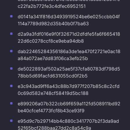
c22fa2b772fe3c4dfec6952151
d0141a341f816d3493919524be6e025ccbb04f
114a7789d982d35b40b0f7ba63
d2a9a3fdf016e9f0f32671d2dfdfe5fa6f665418
22d6c0278ccf8ce9eba94db8
dab22465284356186a3de1ea470f2721e0ac18
a84a072ae7dd83f06ca3efb25b
de5022893af502a25ae5f37cfa80783df798d5
78bb5d69facfd631055cd0f2b5
e3c943ad9ff6a43c88b7d977f207b85c8c2cfd
0c69d582e748cf58419d5bc188
e899206a07b322cb69f659a112fd508911bd92
be40cfcef4773fcf8b43ce93f9
e95d9c7b29714bb4c880c3417707b2f3da9ad
52f65bcf288baa27dd2c8a54c9a