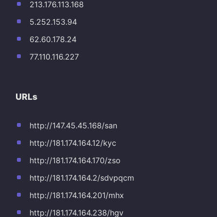
213.176.113.168
5.252.153.94
62.60.178.24
77.110.116.227
URLs
http://147.45.45.168/san
http://181.174.164.12/kyc
http://181.174.164.170/zso
http://181.174.164.2/sdvpqcm
http://181.174.164.201/mhx
http://181.174.164.238/hgv