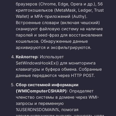
браузеров (Chrome, Edge, Opera и др.), 56
криптокошельков (MetaMask, Ledger, Trust
Wallet) и MFA-приложений (Authy).
Встроенные словари (включая чешский)
сканируют файловую систему на наличие
паролей и seed-фраз для восстановления
кошельков. Обнаруженные данные
архивируются и эксфильтрируются.
Кейлоггер
: Использует
SetWindowsHookEx() для мониторинга
клавиатуры и буфера обмена. Собранные
данные передаются через HTTP POST.
Сбор системной информации
(WMIComputerCSHARP)
: Определяет
членство системы в домене через WMI-
запросы и переменную
%USERDNSDOMAIN%, помогая
злоумышленникам оценить ценность цели.