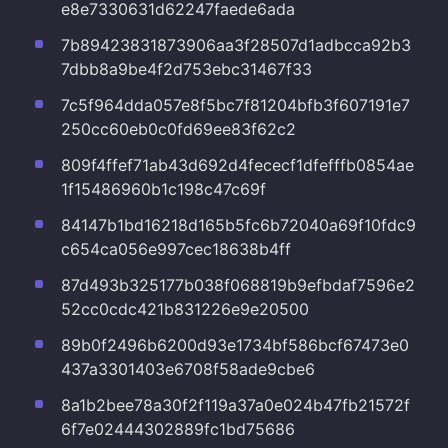
e8e7330631d62247faede6ada
7b89423831873906aa3f28507d1adbcca92b3
7dbb8a9be4f2d753ebc31467f33
7c5f964dda057e8f5bc7f81204bfb3f607191e7
250cc60eb0c0fd69ee83f62c2
809f4ffef71ab43d692d4fececf1dfefffb0854ae
1f15486960b1c198c47c69f
84147b1bd16218d165b5fc6b72040a69f10fdc9
c654ca056e997cec18638b4ff
87d493b325177b038f068819b9efbdaf7596e2
52cc0cdc421b831226e9e20500
89b0f2496b6200d93e1734bf586bcf67473e0
437a3301403e6708f58ade9cbe6
8a1b2bee78a30f2f119a37a0e024b47fb21572f
6f7e02444302889fc1bd75686