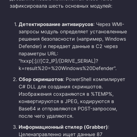
зафиксировала шесть основных модулей:
Детектирование антивирусов
: Через WMI-
запросы модуль определяет установленные
решения безопасности (например, Windows
Defender) и передает данные в C2 через
параметры URL:
"hxxp[:]//[C2_IP]/[DRIVE_SERIAL]?
k=result%20=%20Windows%20Defender".
Сбор скриншотов
: PowerShell компилирует
C# DLL для создания скриншотов.
Изображения сохраняются в %TEMP%,
конвертируются в JPEG, кодируются в
Base64 и отправляются POST-запросом,
после чего удаляются.
Информационный стилер (Grabber)
:
Целенаправленно ищет данные 87