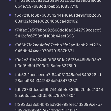
f41538620ce33c25984032ddcfa339bd1e0dd
6b4e7c97688dd7bebb310837716
f5d72181c6b7b8054244a40e6ade96fbb2d69
68a132fddee082846b8ca4dc102
f74fac3e5f7ebb092668dc16a9542799ccacc5
5412cfc6750d0f100b44eef898
f966b7fa2ad4efc87cebb2fe2ac1fcbb21ef22b
945dbd44aea9706791537b671
f9a2c3d1b3244b0f38601e26f36d46b8d93b7
b3df5e6fd1703e7c5afed8375b9
fab53f1bceaeedb7f84a031346a0ef840328cd
28aeb984e34f2434a9d3475237
fdb7373fdcdb59b744e5b4e8369a2ba1c21044
9aa63dccde3f3546c790701804
ff2933aa3eb4b43ad93e798feec1d3699ce7b7
5497ed893942e742b3d2514b67