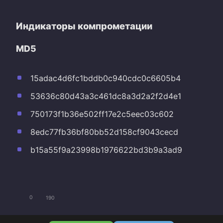
Индикаторы компрометации
MD5
15adac4d6fc1bddb0c940cdc0c6605b4
53636c80d43a3c461dc8a3d2a2f2d4e1
750173f1b36e502ff17e2c5eec03c602
8edc77fb36bf80bb52d158cf9043cecd
b15a55f9a23998b1976622bd3b9a3ad9
0
190