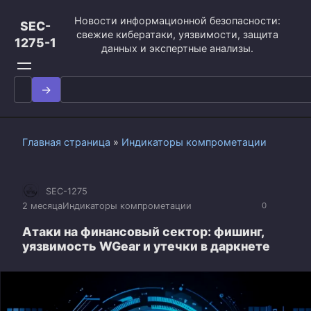
Перейти
Новости информационной безопасности:
к
SEC-
свежие кибератаки, уязвимости, защита
контенту
1275-1
данных и экспертные анализы.
Search
for:
Главная страница
»
Индикаторы компрометации
SEC-1275
2 месяца
Индикаторы компрометации
0
Атаки на финансовый сектор: фишинг,
уязвимость WGear и утечки в даркнете