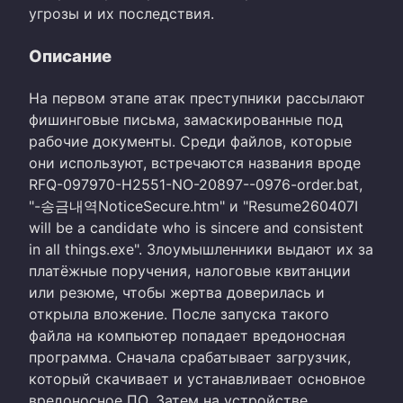
угрозы и их последствия.
Описание
На первом этапе атак преступники рассылают
фишинговые письма, замаскированные под
рабочие документы. Среди файлов, которые
они используют, встречаются названия вроде
RFQ-097970-H2551-NO-20897--0976-order.bat,
"-송금내역NoticeSecure.htm" и "Resume260407I
will be a candidate who is sincere and consistent
in all things.exe". Злоумышленники выдают их за
платёжные поручения, налоговые квитанции
или резюме, чтобы жертва доверилась и
открыла вложение. После запуска такого
файла на компьютер попадает вредоносная
программа. Сначала срабатывает загрузчик,
который скачивает и устанавливает основное
вредоносное ПО. Затем на устройстве