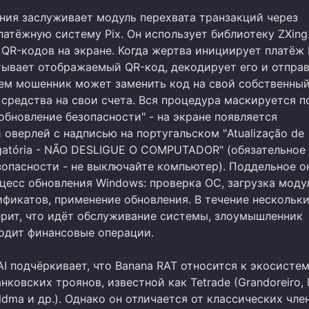
ния заслуживает модуль перехвата транзакций через
латёжную систему Pix. Он использует библиотеку ZXing
QR-кодов на экране. Когда жертва инициирует платёж P
тывает отображаемый QR-код, декодирует его и отпра
тем мошенник может заменить код на свой собственный
 средства на свои счета. Вся процедура маскируется п
обновление безопасности" - на экране появляется
оверлей с надписью на португальском "Atualização de
igatória - NÃO DESLIGUE O COMPUTADOR" (обязательное
зопасности - не выключайте компьютер). Поддельное о
цесс обновления Windows: проверка ОС, загрузка моду
ификатов, применение обновления. В течение нескольки
ерит, что идёт обслуживание системы, злоумышленник
одит финансовые операции.
I подчёркивает, что Banana RAT относится к экосисте
нковских троянов, известной как Tetrade (Grandoreiro, 
ildma и др.). Однако он отличается от классических чле