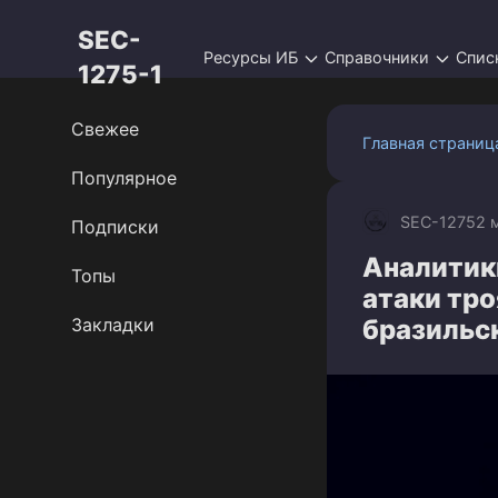
Перейти
SEC-
к
Ресурсы ИБ
Справочники
Спис
контенту
1275-1
Свежее
Главная страниц
Популярное
SEC-1275
2 
Подписки
Аналитик
Топы
атаки тро
Закладки
бразильс