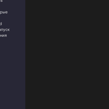
ть
орые
d
апуск
ения