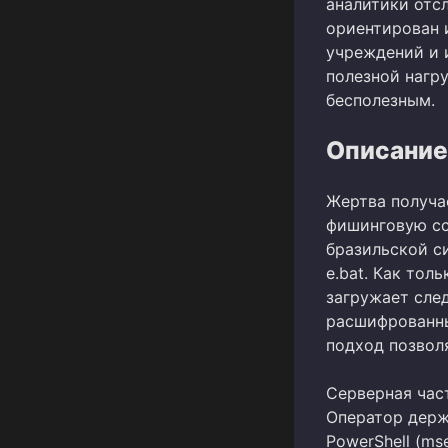
аналитики от
ориентирован 
учреждений и 
полезной нагр
бесполезным.
Описание
Жертва получа
фишинговую сс
бразильской си
e.bat. Как тол
загружает сле
расшифрованны
подход позвол
Серверная час
Оператор держ
PowerShell (ms