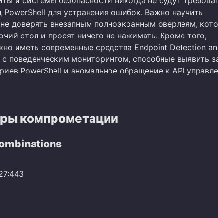
йты и системы безопасности никогда не будут требова
 PowerShell для устранения ошибок. Важно научить
 не доверять внезапным полноэкранным оверлеям, кот
чий стол и просят ничего не нажимать. Кроме того,
жно иметь современные средства Endpoint Detection an
) с поведенческим мониторингом, способные выявить з
риев PowerShell и аномальное обращение к API управл
ры компрометации
Combinations
227:443