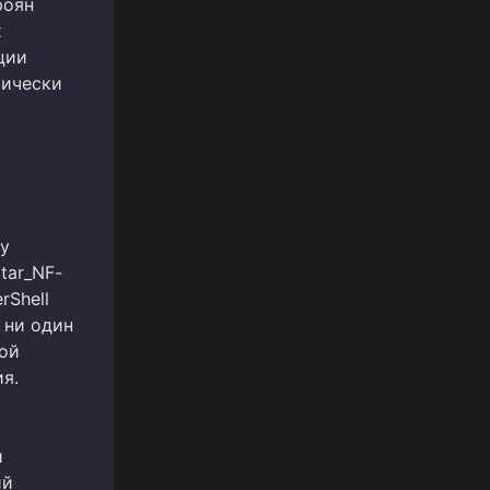
роян
х
ции
тически
у
tar_NF-
rShell
 ни один
кой
я.
й
ий