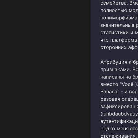
семейства. Вм
полностью мод
полиморфизма 
значительные 
статистики и м
что платформа 
сторонних афф
Атрибуция к б
признаками. В
написаны на б
вместо "Você")
Banana" - и ве
разовая опера
зафиксирован 
(iuhbdaubdvau
аутентификаци
редко меняютс
отслеживания.