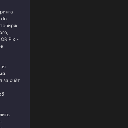
оринга
 do
иптобирж.
ого,
QR Pix -
ее
ная
ий.
я за счёт
об
лить
: