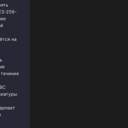
вять
ES-256-
нее
ый
ётся на
ь
ме
 течение
CBC
виатуры
делает
м