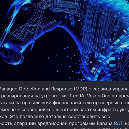
anaged Detection and Response (MDR) - сервиса управ
реагирования на угрозы - из TrendAI Vision One во вре
 атаки на бразильский финансовый сектор впервые по
еменно к серверной и клиентской частям инфраструкт
ов. Это позволило детально восстановить всю
ность операций вредоносной программы Banana
RAT
, 