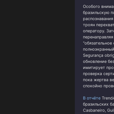
Особого внима
бразильскую п
распознавания 
троян перехва
оператору. За
перенаправляя
"обязательное 
полноэкранный 
Segurança obr
обновление бе
имитирует про
проверка серт
пока жертва в
спокойно пров
В отчёте
TrendA
бразильских ба
Casbaneiro, Gu