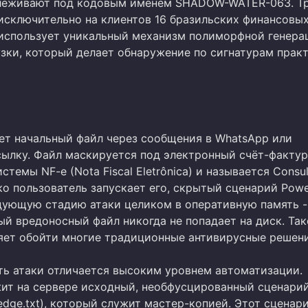
слеживают под кодовым именем SHADOW-WATER-063. Т
исключительно на клиентов 16 бразильских финансовы
использует уникальный механизм полиморфной генера
узки, который делает обнаружение по сигнатурам прак
ет начальный файл через сообщения в WhatsApp или
ылку. Файл маскируется под электронный счёт-фактур
стемы NF-e (Nota Fiscal Eletrônica) и называется Consul
ько пользователь запускает его, скрытый сценарий Powe
дующую стадию атаки целиком в оперативную память -
й вредоносный файл никогда не попадает на диск. Та
яет обойти многие традиционные антивирусные решени
ть атаки отличается высоким уровнем автоматизации.
ит на сервере исходный, необфусцированный сценари
edge.txt), который служит мастер-копией. Этот сценар