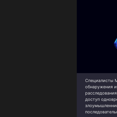
Специалисты M
обнаружения и 
расследования
доступ одновр
злоумышленник
последователь