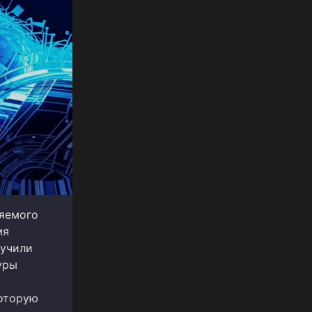
ляемого
мя
лучили
уры
которую