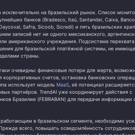
а исключительно на бразильский рынок. Список монит
упнейших банков (Bradesco, Itaú, Santander, Caixa, Banco
l, Daycoval, Safra, Sicoob, Sicredi) и пять бразильских кр
ним записей нет ни одного мексиканского, аргентинск
или американского учреждения. Подсистема перехвата 
шение для бразильской платёжной системы, не имеющ
ределами страны.
таки очевидны: финансовые потери для жертв, возмож
 корпоративных счетов, остановка банковских операц
ппа использует модель
MaaS
, её потенциал расширяетс
овых партнёров. TrendAI уже координирует действия с
нков Бразилии (FEBRABAN) для передачи информации 
 работающим в бразильском сегменте, необходимо уси
Прежде всего, повышать осведомлённость сотрудников