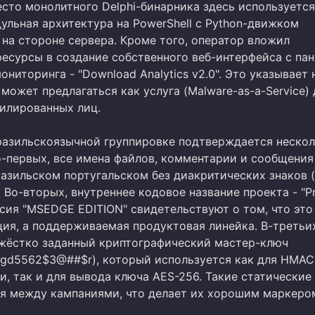
есто монолитного Delphi-бинарника здесь используется
ульная архитектура на PowerShell с Python-движком
на стороне сервера. Кроме того, оператор вложил
ресурсы в создание собственного веб-интерфейса с па
ониторинга - "Download Analytics v2.0". Это указывает н
может предлагаться как услуга (Malware-as-a-Service) 
илированных лиц.
разильскоязычной группировке подтверждается неско
о-первых, все имена файлов, комментарии и сообщения
разильском португальском без диакритических знаков (
. Во-вторых, внутреннее кодовое название проекта - "Pr
рсия "MSEDGE EDITION" свидетельствуют о том, что это
ция, а поддерживаемая продуктовая линейка. В-третьи
жёстко заданный криптографический мастер-ключ
ygd5562$3@##$r), который используется как для HMAC
и, так и для вывода ключа AES-256. Такие статические
я между кампаниями, что делает их хорошим маркеро