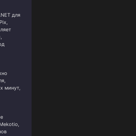
.NET для
ix,
вляет
,
од
кно
ля,
х минут,
ме
Mekotio,
нов