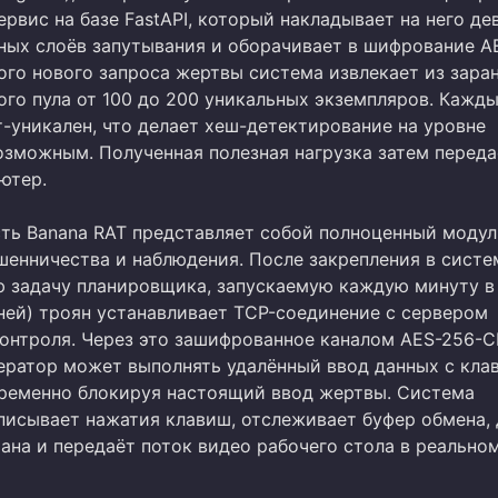
ервис на базе FastAPI, который накладывает на него де
ных слоёв запутывания и оборачивает в шифрование A
ого нового запроса жертвы система извлекает из зара
ого пула от 100 до 200 уникальных экземпляров. Кажд
т-уникален, что делает хеш-детектирование на уровне
озможным. Полученная полезная нагрузка затем переда
ютер.
сть Banana RAT представляет собой полноценный модул
шенничества и наблюдения. После закрепления в систе
ю задачу планировщика, запускаемую каждую минуту в
дней) троян устанавливает TCP-соединение с сервером
контроля. Через это зашифрованное каналом AES-256-
ератор может выполнять удалённый ввод данных с кла
ременно блокируя настоящий ввод жертвы. Система
писывает нажатия клавиш, отслеживает буфер обмена, 
ана и передаёт поток видео рабочего стола в реально