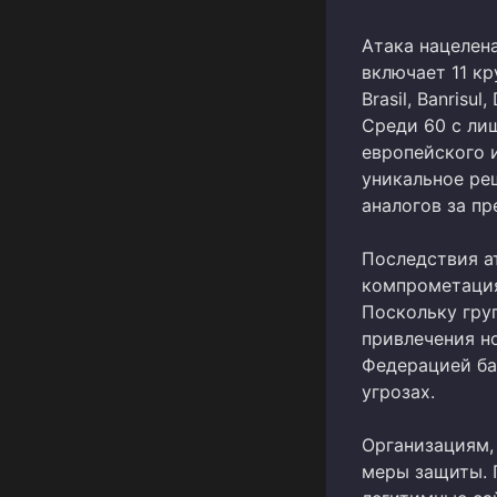
Атака нацелен
включает 11 кр
Brasil, Banrisu
Среди 60 с лиш
европейского 
уникальное ре
аналогов за п
Последствия а
компрометация
Поскольку гру
привлечения н
Федерацией ба
угрозах.
Организациям,
меры защиты. 