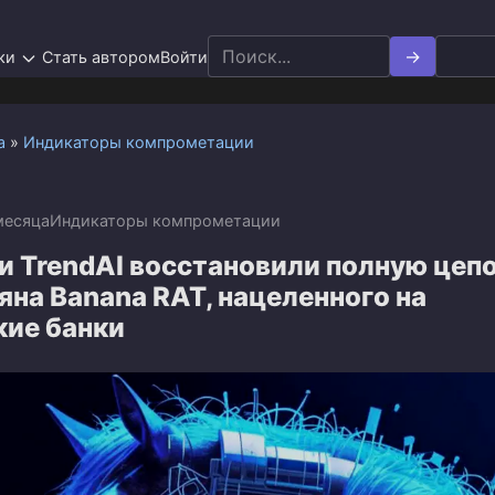
Search
ки
Стать автором
Войти
for:
а
»
Индикаторы компрометации
месяца
Индикаторы компрометации
и TrendAI восстановили полную цеп
яна Banana RAT, нацеленного на
кие банки