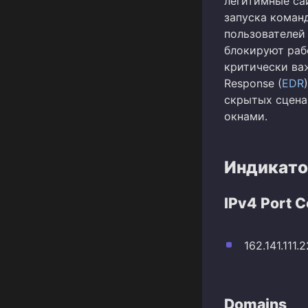
легитимные са
запуска команд
пользователей
блокируют рабо
критически ва
Response (
EDR
скрытых сцена
окнами.
Индикато
IPv4 Port 
162.141.111.
Domains