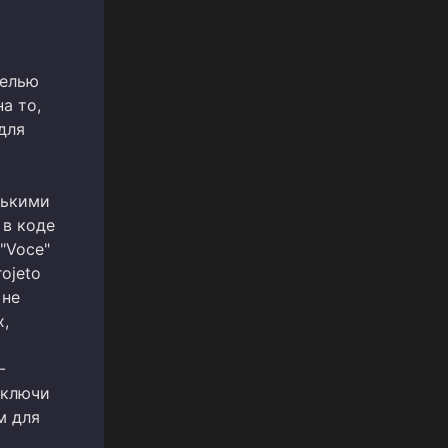
нелью
а то,
для
лькими
 в коде
"Voce"
ojeto
 не
х,
-
 ключи
м для