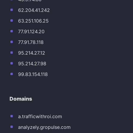
62.204.41.242
63.251.106.25
77.91.124.20
77.91.78.118
95.214.27.12
95.214.27.98
99.83.154.118
Domains
a.trafficwithroi.com
analyzely.gropulse.com