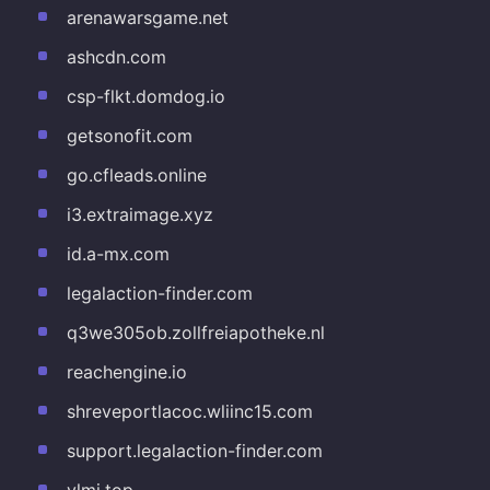
arenawarsgame.net
ashcdn.com
csp-flkt.domdog.io
getsonofit.com
go.cfleads.online
i3.extraimage.xyz
id.a-mx.com
legalaction-finder.com
q3we305ob.zollfreiapotheke.nl
reachengine.io
shreveportlacoc.wliinc15.com
support.legalaction-finder.com
vlmi.top