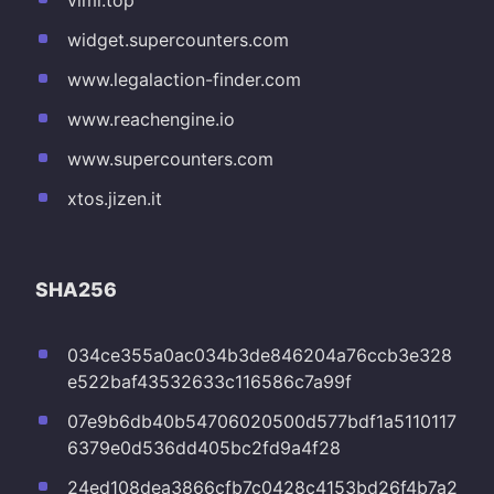
widget.supercounters.com
www.legalaction-finder.com
www.reachengine.io
www.supercounters.com
xtos.jizen.it
SHA256
034ce355a0ac034b3de846204a76ccb3e328
e522baf43532633c116586c7a99f
07e9b6db40b54706020500d577bdf1a5110117
6379e0d536dd405bc2fd9a4f28
24ed108dea3866cfb7c0428c4153bd26f4b7a2