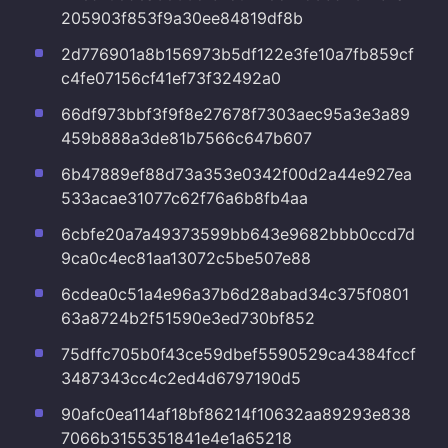
205903f853f9a30ee84819df8b
2d776901a8b156973b5df122e3fe10a7fb859cf
c4fe07156cf41ef73f32492a0
66df973bbf3f9f8e27678f7303aec95a3e3a89
459b888a3de81b7566c647b607
6b47889ef88d73a353e0342f00d2a44e927ea
533acae31077c62f76a6b8fb4aa
6cbfe20a7a49373599bb643e9682bbb0ccd7d
9ca0c4ec81aa13072c5be507e88
6cdea0c51a4e96a37b6d28abad34c375f0801
63a8724b2f51590e3ed730bf852
75dffc705b0f43ce59dbef5590529ca4384fccf
3487343cc4c2ed4d6797190d5
90afc0ea114af18bf86214f10632aa89293e838
7066b3155351841e4e1a65218