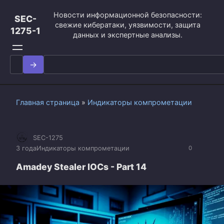
Перейти
Новости информационной безопасности:
к
SEC-
свежие кибератаки, уязвимости, защита
контенту
1275-1
данных и экспертные анализы.
Search
for:
Главная страница
»
Индикаторы компрометации
SEC-1275
3 года
Индикаторы компрометации
0
Amadey Stealer IOCs - Part 14