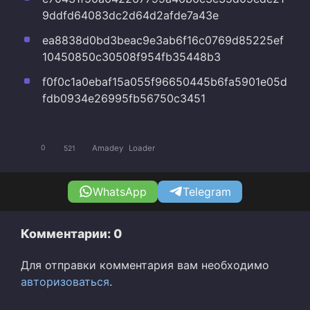
9ddfd64083dc2d64d2afde7a43e
ea8838d0bd3beac9e3ab6f16c0769d85225ef
10450850c30508f954fb35448b3
f0f0c1a0ebaf15a055f96650445b6fa5901e05d
fdb0934e26995fb56750c3451
Amadey
Loader
0
521
WhatsApp
Telegram
Комментарии: 0
Для отправки комментария вам необходимо
авторизоваться
.