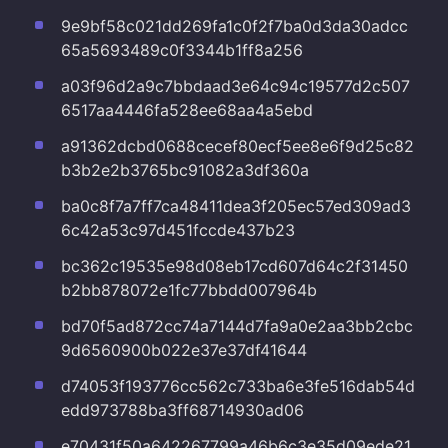
9e9bf58c021dd269fa1c0f2f7ba0d3da30adcc
65a5693489c0f3344b1ff8a256
a03f96d2a9c7bbdaad3e64c94c19577d2c507
6517aa4446fa528ee68aa4a5ebd
a91362dcbd0688cecef80ecf5ee8e6f9d25c82
b3b2e2b3765bc91082a3df360a
ba0c8f7a7ff7ca48411dea3f205ec57ed309ad3
6c42a53c97d451fccde437b23
bc362c19535e98d08eb17cd607d64c2f31450
b2bb878072e1fc77bbdd007964b
bd70f5ad872cc74a7144d7fa9a0e2aa3bb2cbc
9d6560900b022e37e37df41644
d74053f193776cc562c733ba6e3fe516dab54d
edd973788ba3ff68714930ad06
e70431f50a642267799a46b6c3e35d09ede21