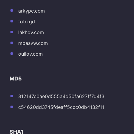
arkypc.com
foto.gd
lakhov.com
mpasvw.com
ouilov.com
MD5
312147c0ae0d555a4d50fa627ff7d4f3
c54620dd3745fdeaff5ccc0db4132f11
SHA1