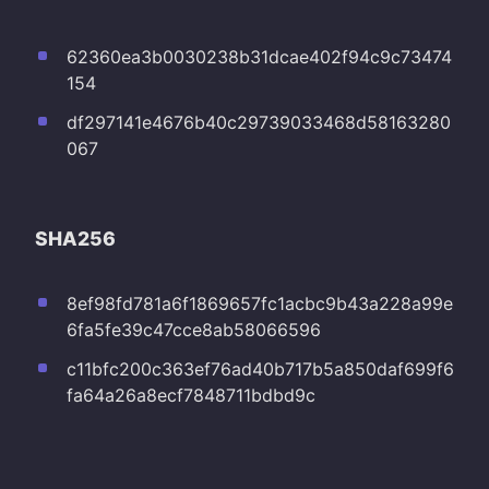
62360ea3b0030238b31dcae402f94c9c73474
154
df297141e4676b40c29739033468d58163280
067
SHA256
8ef98fd781a6f1869657fc1acbc9b43a228a99e
6fa5fe39c47cce8ab58066596
c11bfc200c363ef76ad40b717b5a850daf699f6
fa64a26a8ecf7848711bdbd9c