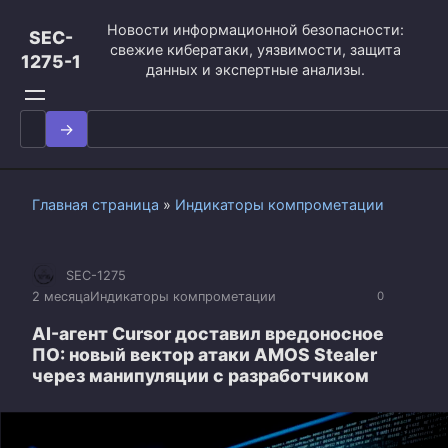
Перейти
Новости информационной безопасности:
к
SEC-
свежие кибератаки, уязвимости, защита
контенту
1275-1
данных и экспертные анализы.
Search
for:
Главная страница
»
Индикаторы компрометации
SEC-1275
2 месяца
Индикаторы компрометации
0
AI-агент Cursor доставил вредоносное
ПО: новый вектор атаки AMOS Stealer
через манипуляции с разработчиком