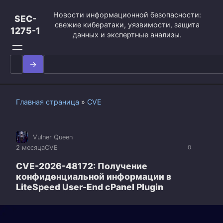
Перейти
Новости информационной безопасности:
к
SEC-
свежие кибератаки, уязвимости, защита
контенту
1275-1
данных и экспертные анализы.
Search
for:
Главная страница
»
CVE
Vulner Queen
2 месяца
CVE
0
CVE-2026-48172: Получение
конфиденциальной информации в
LiteSpeed User-End cPanel Plugin