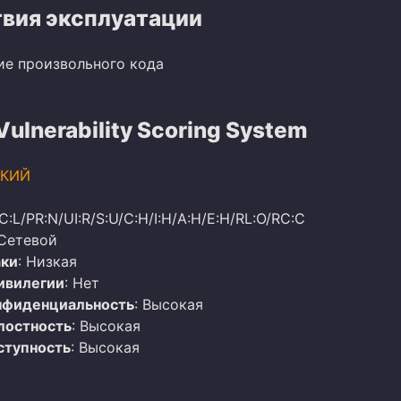
вия эксплуатации
ие произвольного кода
lnerability Scoring System
КИЙ
AC:L/PR:N/UI:R/S:U/C:H/I:H/A:H/E:H/RL:O/RC:C
 Сетевой
аки
: Низкая
ивилегии
: Нет
нфиденциальность
: Высокая
лостность
: Высокая
ступность
: Высокая