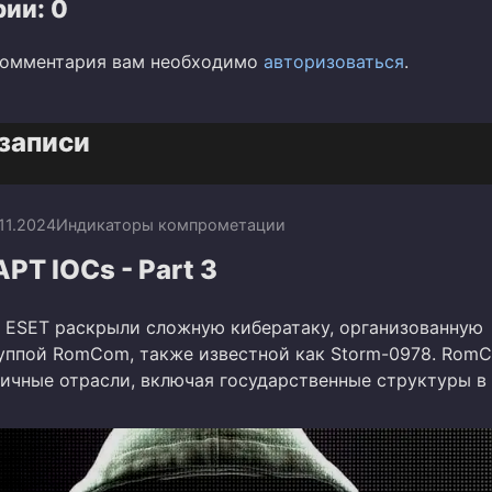
ии: 0
комментария вам необходимо
авторизоваться
.
записи
.11.2024
Индикаторы компрометации
T IOCs - Part 3
 ESET раскрыли сложную кибератаку, организованную
руппой RomCom, также известной как Storm-0978. Rom
личные отрасли, включая государственные структуры в