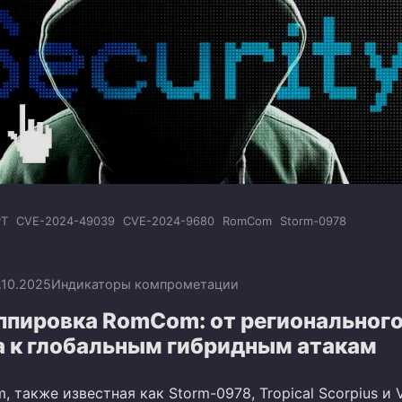
PT
CVE-2024-49039
CVE-2024-9680
RomCom
Storm-0978
.10.2025
Индикаторы компрометации
ппировка RomCom: от региональног
 к глобальным гибридным атакам
 также известная как Storm-0978, Tropical Scorpius и 