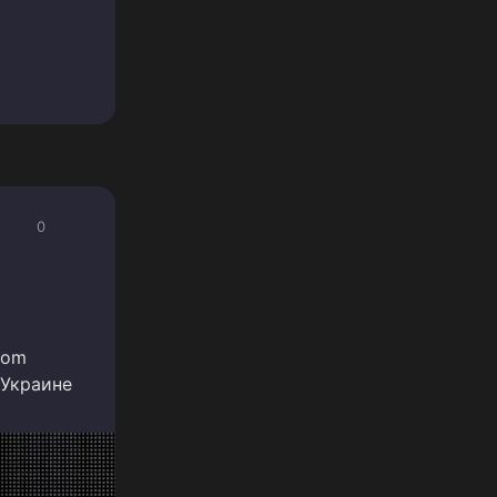
0
Com
 Украине