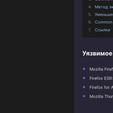
Метод э
Уменьше
Common 
Ссылки
Уязвимое
Mozilla Fire
Firefox ESR:
Firefox for A
Mozilla Thun