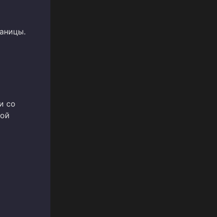
аницы.
и со
кой