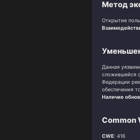
Метод эк
Открытие поль
Взаимодействи
Уменьшен
Данная уязвим
сложившейся о
Федерации рек
обеспечения т
Наличие обно
Common W
CWE
: 416