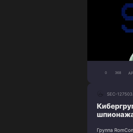
A
0
368
SEC-1275
03
Кибергру
шпионажа
Группа RomCom,