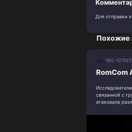
Комментар
Для отправки 
Похожие 
SEC-1275
27
RomCom AP
Исследователи
связанной с г
атаковала раз