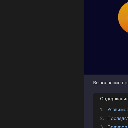
Выполнение прои
Содержани
Уязвимо
Последс
Common V