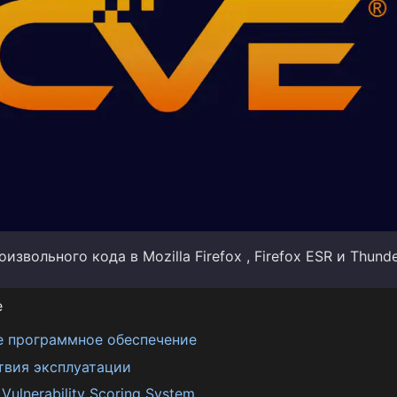
звольного кода в Mozilla Firefox , Firefox ESR и Thunde
е
е программное обеспечение
твия эксплуатации
ulnerability Scoring System