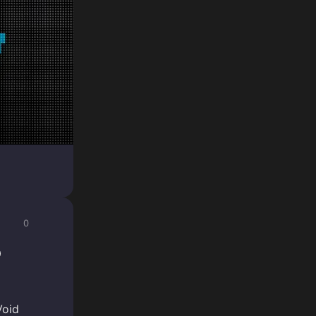
0
о
Void