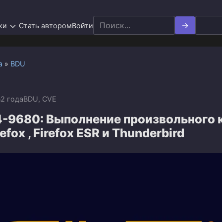
Search
ки
Стать автором
Войти
for:
а
»
BDU
n
2 года
BDU
,
CVE
-9680: Выполнение произвольного к
refox , Firefox ESR и Thunderbird