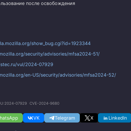
ользование после освобождения
illa.mozilla.org/show_bug.cgi?id=1923344
mozilla.org/security/advisories/mfsa2024-51/
.fstec.ru/vul/2024-07929
mozilla.org/en-US/security/advisories/mfsa2024-52/
U:2024-07929
CVE-2024-9680
hatsApp
VK
Telegram
X
LinkedIn