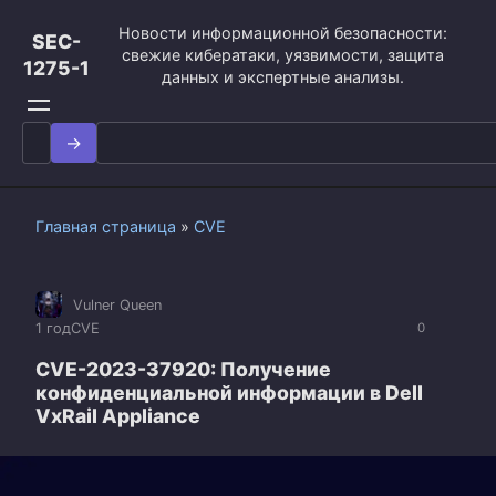
Перейти
Новости информационной безопасности:
к
SEC-
свежие кибератаки, уязвимости, защита
контенту
1275-1
данных и экспертные анализы.
Search
for:
Главная страница
»
CVE
Vulner Queen
1 год
CVE
0
CVE-2023-37920: Получение
конфиденциальной информации в Dell
VxRail Appliance