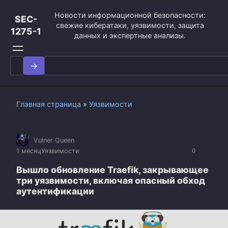
Перейти
Новости информационной безопасности:
к
SEC-
свежие кибератаки, уязвимости, защита
контенту
1275-1
данных и экспертные анализы.
Search
for:
Главная страница
»
Уязвимости
Vulner Queen
1 месяц
Уязвимости
0
Вышло обновление Traefik, закрывающее
три уязвимости, включая опасный обход
аутентификации