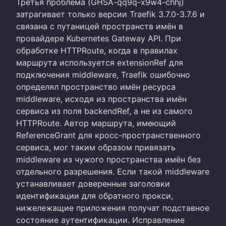
Третья проблема (GHSA-qq9q-x9w4-chhj)
затрагивает только версии Traefik 3.7.0-3.7.6 и
связана с путаницей пространств имён в
провайдере Kubernetes Gateway API. При
обработке HTTPRoute, когда в правилах
маршрута используется extensionRef для
подключения middleware, Traefik ошибочно
определял пространство имён ресурса
middleware, исходя из пространства имён
сервиса из поля backendRef, а не из самого
HTTPRoute. Автор маршрута, имеющий
ReferenceGrant для кросс-пространственного
сервиса, мог таким образом привязать
middleware из чужого пространства имён без
отдельного разрешения. Если такой middleware
устанавливает доверенные заголовки
идентификации для обратного прокси,
нижележащие приложения получат подставное
состояние аутентификации. Исправление