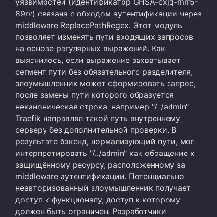
уязвимостей (идентификатор GHSA-cxjq-mrr5-
89rv) связана с обходом аутентификации через
middleware ReplacePathRegex. Этот модуль
позволяет изменять пути входящих запросов
на основе регулярных выражений. Как
выяснилось, если выражение захватывает
сегмент пути без обязательного разделителя,
злоумышленник может сформировать запрос,
после замены пути которого образуется
неканоническая строка, например "/../admin".
Traefik направлял такой путь внутреннему
серверу без дополнительной проверки. В
результате бэкенд, нормализующий пути, мог
интерпретировать "/../admin" как обращение к
защищённому ресурсу, расположенному за
middleware аутентификации. Потенциально
неавторизованный злоумышленник получает
доступ к функционалу, доступ к которому
должен быть ограничен. Разработчики