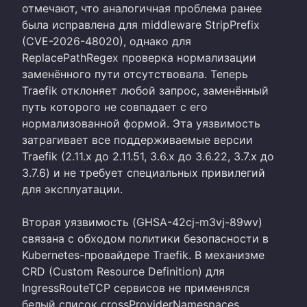
отмечают, что аналогичная проблема ранее
была исправлена для middleware StripPrefix
(CVE-2026-48020), однако для
ReplacePathRegex проверка нормализации
заменённого пути отсутствовала. Теперь
Traefik отклоняет любой запрос, заменённый
путь которого не совпадает с его
нормализованной формой. Эта уязвимость
затрагивает все поддерживаемые версии
Traefik (2.11.x до 2.11.51, 3.6.x до 3.6.22, 3.7.x до
3.7.6) и не требует специальных привилегий
для эксплуатации.
Вторая уязвимость (GHSA-42cj-m3vj-89wv)
связана с обходом политики безопасности в
Kubernetes-провайдере Traefik. В механизме
CRD (Custom Resource Definition) для
IngressRouteTCP сервисов не применялся
белый список crossProviderNamespaces,