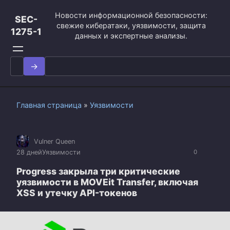
Перейти
Новости информационной безопасности:
к
SEC-
свежие кибератаки, уязвимости, защита
контенту
1275-1
данных и экспертные анализы.
Search
for:
Главная страница
»
Уязвимости
Vulner Queen
28 дней
Уязвимости
0
Progress закрыла три критические
уязвимости в MOVEit Transfer, включая
XSS и утечку API-токенов