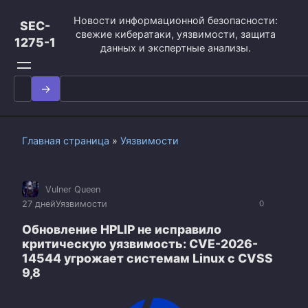
Перейти
Новости информационной безопасности:
к
SEC-
свежие кибератаки, уязвимости, защита
контенту
1275-1
данных и экспертные анализы.
Search
for:
Главная страница
»
Уязвимости
Vulner Queen
27 дней
Уязвимости
0
Обновление HPLIP не исправило
критическую уязвимость: CVE-2026-
14544 угрожает системам Linux с CVSS
9,8