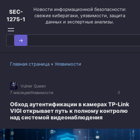
Перейти
Новости информационной безопасности:
к
SEC-
свежие кибератаки, уязвимости, защита
контенту
1275-1
данных и экспертные анализы.
Search
for:
Главная страница
»
Уязвимости
Vulner Queen
7 месяцев
Уязвимости
0
Обход аутентификации в камерах TP-Link
VIGI открывает путь к полному контролю
над системой видеонаблюдения