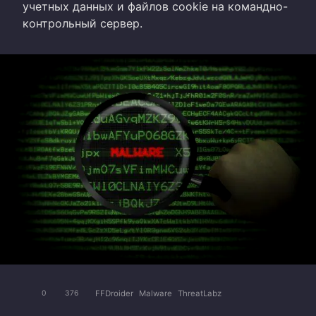
учетных данных и файлов cookie на командно-
контрольный сервер.
FFDroider
Malware
ThreatLabz
0
376