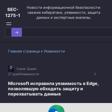
Перейти
Новости информационной безопасности:
к
SEC-
свежие кибератаки, уязвимости, защита
контенту
1275-1
данных и экспертные анализы.
Search
for:
Главная страница
»
Уязвимости
Vulner Queen
27 дней
Уязвимости
0
Microsoft исправила уязвимость в Edge,
позволявшую обходить защиту и
перехватывать данные