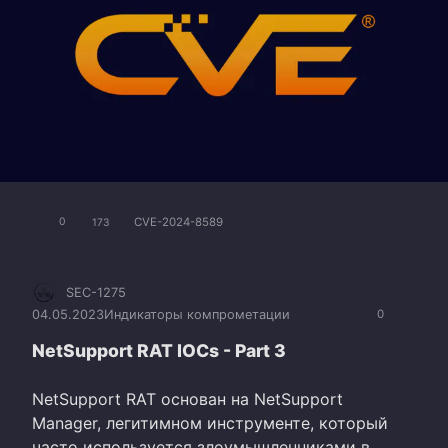
CVE-2024-8589
0
173
SEC-1275
04.05.2023
Индикаторы компрометации
0
NetSupport RAT IOCs - Part 3
NetSupport RAT основан на NetSupport
Manager, легитимном инструменте, который
часто используется злоумышленниками в