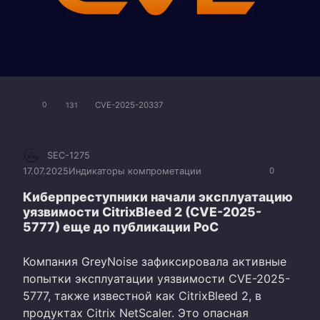
CVE-2025-20337
0
131
SEC-1275
17.07.2025
Индикаторы компрометации
0
Киберпреступники начали эксплуатацию
уязвимости CitrixBleed 2 (CVE-2025-
5777) еще до публикации PoC
Компания GreyNoise зафиксировала активные
попытки эксплуатации уязвимости CVE-2025-
5777, также известной как CitrixBleed 2, в
продуктах Citrix NetScaler. Это опасная