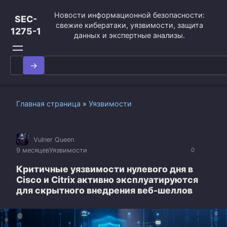
Перейти
Новости информационной безопасности:
к
SEC-
свежие кибератаки, уязвимости, защита
контенту
1275-1
данных и экспертные анализы.
Search
for:
Главная страница
»
Уязвимости
Vulner Queen
9 месяцев
Уязвимости
0
Критичные уязвимости нулевого дня в
Cisco и Citrix активно эксплуатируются
для скрытного внедрения веб-шеллов