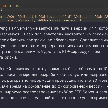
.
html
HTTP
/
1.1
st
ymous
%
00
]
]
%
0dlocal
+
h
+
%
3d
+
io
.
popen
(
"id"
)
%
0dlocal
+
r
+
%
3d
+
h
%
%
3aclose
(
)
%
0dprint
(
r
)
%
0d
--
&
password
=
correct
ing FTP Server уже выпустили патч в версии 7.4.4, кот
 уязвимость. Всем пользователям настоятельно рекоме
рее обновить программное обеспечение. Дополнительн
туют проверить логи сервера на признаки возможных а
граничить анонимный доступ к FTP-сервису, чтобы
ь риски.
бытий показывает, что уязвимость была обнаружена 10
же через четыре дня разработчики выпустили исправле
ное раскрытие информации произошло только 30 июня
циям время на обновление до фиксированной версии. Т
ая широкую распространенность Wing FTP Server и сер
роза остается актуальной для тех, кто не успел приме