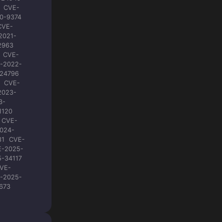
CVE-
0-9374
CVE-
2021-
2963
CVE-
-2022-
24796
CVE-
2023-
3-
1120
CVE-
024-
81
CVE-
E-2025-
-34117
VE-
-2025-
673