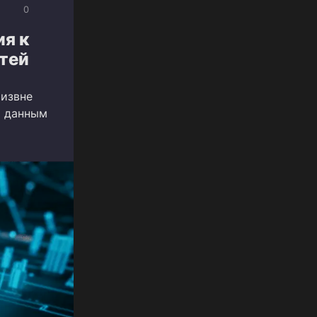
0
ия к
тей
 извне
о данным