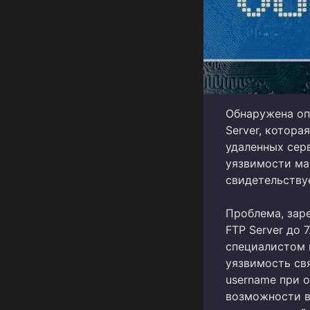
Обнаружена оп
Server, котор
удаленных сер
уязвимости ма
свидетельству
Проблема, зар
FTP Server до 
специалистом 
уязвимость св
username при о
возможности в