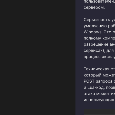
пользователей
сервером.
Серьезность уя
умолчанию раб
Windows. Это о
полному компр
разрешение ан
сервисах), для
процесс экспл
Техническая с
который может
POST-запроса 
и Lua-код, поз
атака может и
использующих 