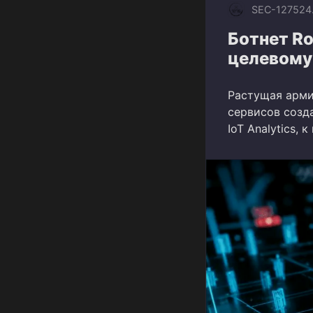
SEC-1275
24
Ботнет Ro
целевому
Растущая арми
сервисов созд
IoT Analytics,