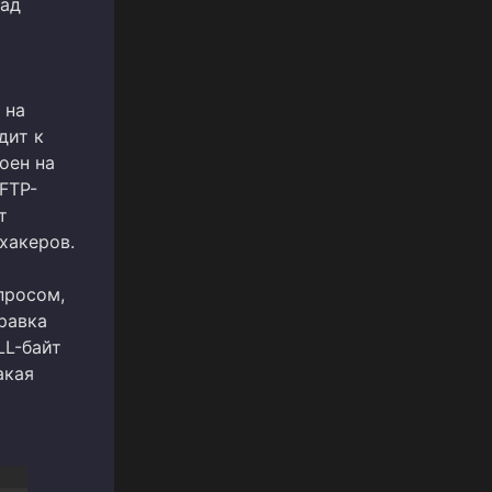
над
 на
дит к
оен на
FTP-
т
хакеров.
просом,
равка
LL-байт
акая