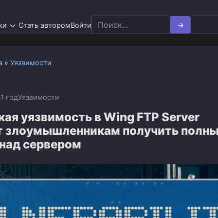
Search
ки
Стать автором
Войти
for:
а
»
Уязвимости
n
1 год
Уязвимости
ая уязвимость в Wing FTP Server
т злоумышленникам получить полн
 над сервером