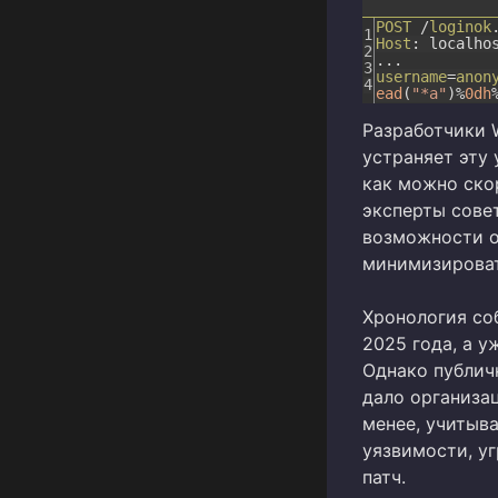
POST
/
loginok
1
Host
:
localho
2
.
.
.
3
username
=
anon
4
ead
(
"*a"
)
%
0dh
Разработчики W
устраняет эту
как можно ско
эксперты сове
возможности о
минимизироват
Хронология со
2025 года, а у
Однако публич
дало организа
менее, учитыв
уязвимости, уг
патч.