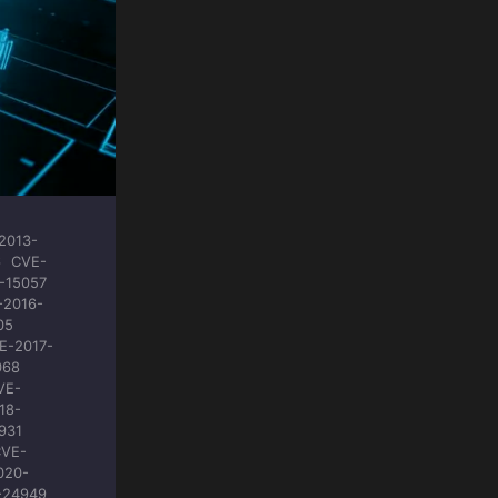
2013-
6
CVE-
-15057
-2016-
05
E-2017-
068
VE-
18-
931
VE-
020-
-24949