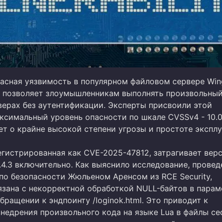
асная уязвимость в популярном файловом сервере Win
ая позволяет злоумышленникам выполнять произвольный
верах без аутентификации. Эксперты присвоили этой
ксимальный уровень опасности по шкале CVSSv4 - 10.0
ет о крайне высокой степени угрозы и простоте эксплу
егистрированная как CVE-2025-47812, затрагивает вер
7.4.3 включительно. Как выяснило исследование, прове
по безопасности Жюльеном Аренсом из RCE Security,
язана с некорректной обработкой NULL-байтов в парам
бращении к эндпоинту /loginok.html. Это приводит к
недрения произвольного кода на языке Lua в файлы се