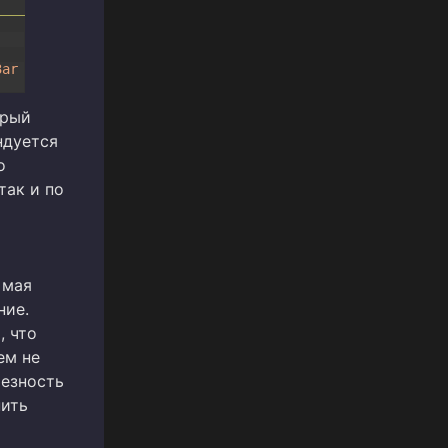
3ar
орый
ндуется
о
так и по
 мая
ние.
, что
ем не
ьезность
нить