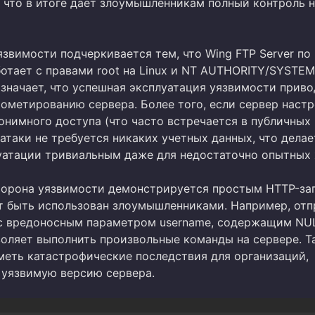
, что в итоге дает злоумышленникам полный контроль 
звимости подчеркивается тем, что Wing FTP Server по
отает с правами root на Linux и NT AUTHORITY/SYSTEM
значает, что успешная эксплуатация уязвимости приво
ометированию сервера. Более того, если сервер настр
онимного доступа (что часто встречается в публичных 
 атаки не требуется никаких учетных данных, что делае
уатации тривиальным даже для недостаточно опытных 
торона уязвимости демонстрируется простым HTTP-за
 быть использован злоумышленниками. Например, отп
с вредоносным параметром username, содержащим NU
воляет выполнить произвольные команды на сервере. Т
меть катастрофические последствия для организаций,
уязвимую версию сервера.