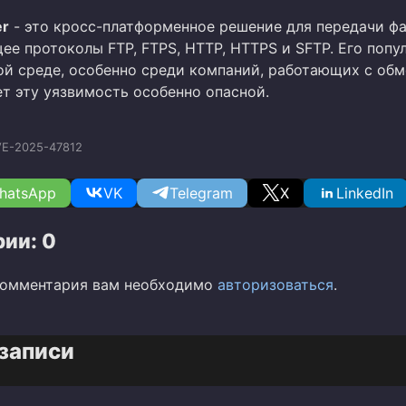
er
- это кросс-платформенное решение для передачи фа
е протоколы FTP, FTPS, HTTP, HTTPS и SFTP. Его попу
ой среде, особенно среди компаний, работающих с об
ет эту уязвимость особенно опасной.
E-2025-47812
hatsApp
VK
Telegram
X
LinkedIn
ии: 0
комментария вам необходимо
авторизоваться
.
записи