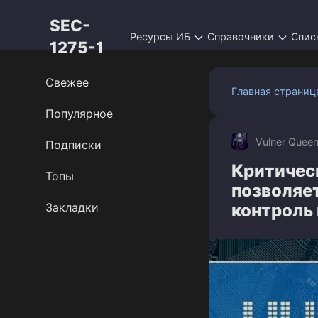
Перейти
SEC-
к
Ресурсы ИБ
Справочники
Спис
контенту
1275-1
Свежее
Главная страниц
Популярное
Vulner Quee
Подписки
Критическ
Топы
позволяе
Закладки
контроль