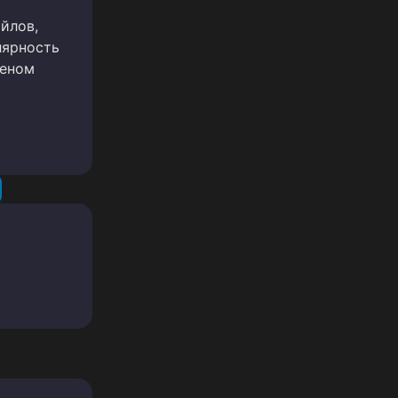
йлов,
лярность
меном