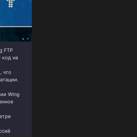
g FTP
 код на
, что
атации.
сии Wing
денное
етре
ссий