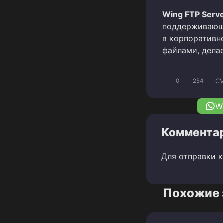
Wing FTP Serv
поддерживающе
в корпоративн
файлами, дела
CV
0
254
W
Комментар
Для отправки 
Похожие 