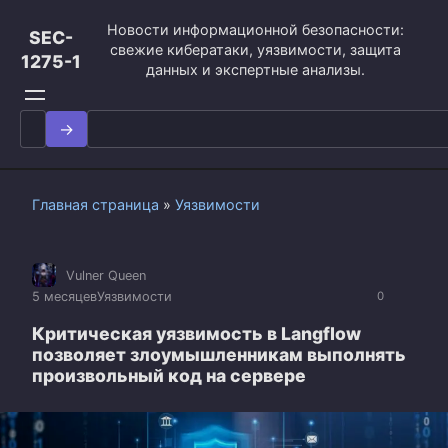
Перейти
Новости информационной безопасности:
к
SEC-
свежие кибератаки, уязвимости, защита
контенту
1275-1
данных и экспертные анализы.
Search
for:
Главная страница
»
Уязвимости
Vulner Queen
5 месяцев
Уязвимости
0
Критическая уязвимость в Langflow
позволяет злоумышленникам выполнять
произвольный код на сервере