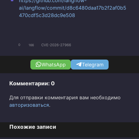
https://github.com/langflow-
ai/langflow/commit/d8c6480daa17b2f2af0b5
470cdf5c3d28dc9e508
CVE-2026-27966 ​
0
166
WhatsApp
Telegram
Комментарии: 0
Для отправки комментария вам необходимо
авторизоваться
.
Похожие записи