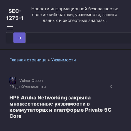
Перейти
Новости информационной безопасности:
к
SEC-
свежие кибератаки, уязвимости, защита
контенту
1275-1
данных и экспертные анализы.
Search
for:
Главная страница
»
Уязвимости
Vulner Queen
29 дней
Уязвимости
0
HPE Aruba Networking закрыла
множественные уязвимости в
коммутаторах и платформе Private 5G
Core