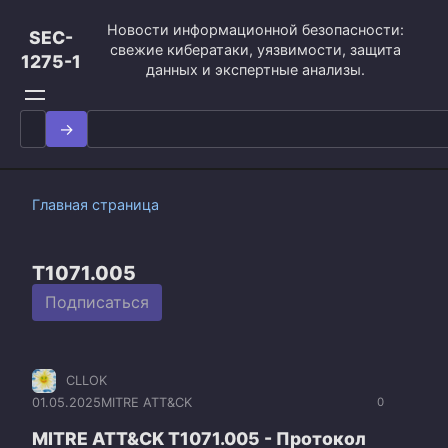
Перейти
Новости информационной безопасности:
к
SEC-
свежие кибератаки, уязвимости, защита
контенту
1275-1
данных и экспертные анализы.
Search
for:
Главная страница
T1071.005
Подписаться
CLLOK
01.05.2025
MITRE ATT&CK
0
MITRE ATT&CK T1071.005 - Протокол