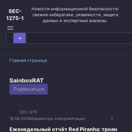
Перейти
Новости информационной безопасности:
к
SEC-
свежие кибератаки, уязвимости, защита
контенту
1275-1
данных и экспертные анализы.
Search
for:
Главная страница
SainboxRAT
Подписаться
SEC-1275
18.06.2026
Индикаторы компрометации
0
Еженедельный отчёт Red Piranha: троян