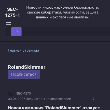
Перейти
Новости информационной безопасности:
к
SEC-
свежие кибератаки, уязвимости, защита
контенту
1275-1
данных и экспертные анализы.
Search
for:
Главная страница
RolandSkimmer
Подписаться
SEC-1275
03.04.2025
Индикаторы компрометации
0
Новая кампания "RolandSkimmer" атакует