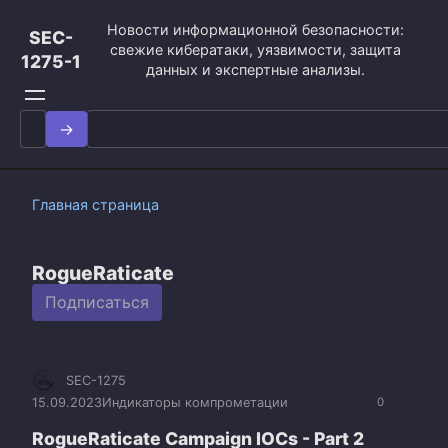
Перейти
Новости информационной безопасности:
к
SEC-
свежие кибератаки, уязвимости, защита
контенту
1275-1
данных и экспертные анализы.
Search
for:
Главная страница
RogueRaticate
Подписаться
SEC-1275
15.09.2023
Индикаторы компрометации
0
RogueRaticate Campaign IOCs - Part 2